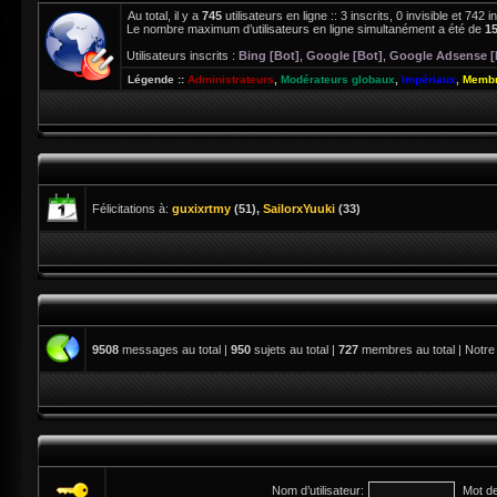
Au total, il y a
745
utilisateurs en ligne :: 3 inscrits, 0 invisible et 742
Le nombre maximum d’utilisateurs en ligne simultanément a été de
1
Utilisateurs inscrits :
Bing [Bot]
,
Google [Bot]
,
Google Adsense [
Légende ::
Administrateurs
,
Modérateurs globaux
,
Impériaux
,
Membr
Félicitations à:
guxixrtmy
(51),
SailorxYuuki
(33)
9508
messages au total |
950
sujets au total |
727
membres au total | Notre
Nom d’utilisateur:
Mot d