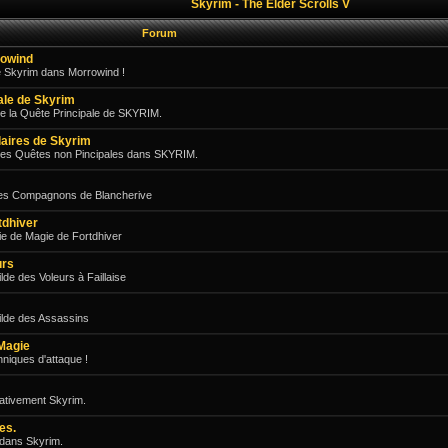
Skyrim - The Elder Scrolls V
Forum
rowind
e Skyrim dans Morrowind !
pale de Skyrim
e la Quête Principale de SKYRIM.
aires de Skyrim
des Quêtes non Pincipales dans SKYRIM.
les Compagnons de Blancherive
tdhiver
e de Magie de Fortdhiver
urs
de des Voleurs à Faillaise
ilde des Assassins
Magie
niques d'attaque !
gativement Skyrim.
es.
 dans Skyrim.