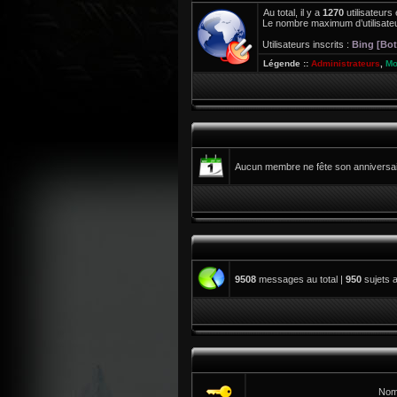
Au total, il y a
1270
utilisateurs 
Le nombre maximum d’utilisateu
Utilisateurs inscrits :
Bing [Bot
Légende ::
Administrateurs
,
Mo
Aucun membre ne fête son anniversair
9508
messages au total |
950
sujets a
Nom 