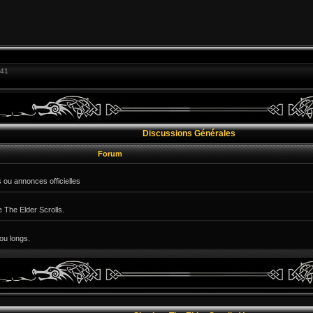
:41
Discussions Générales
Forum
 ou annonces officielles
e The Elder Scrolls.
ou longs.