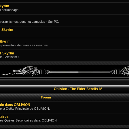
Skyrim
e personnage.
n graphismes, sons, et gameplay - Sur PC.
 Skyrim
Skyrim
e permettant de créer ses maisons.
e Skyrim
 de Solstheim !
Oblivion - The Elder Scrolls IV
Forum
pale dans OBLIVION
e la Quête Principale de OBLIVION.
aires
 des Quêtes Secondaires dans OBLIVION.