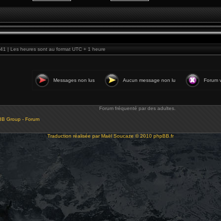
41 | Les heures sont au format UTC + 1 heure
Messages non lus
Aucun message non lu
Forum v
Forum fréquenté par des adultes.
BB Group - Forum
Traduction réalisée par
Maël Soucaze
© 2010
phpBB.fr