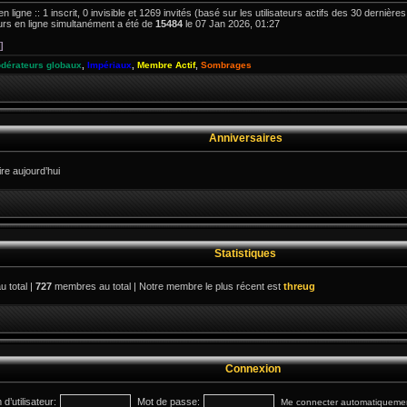
en ligne :: 1 inscrit, 0 invisible et 1269 invités (basé sur les utilisateurs actifs des 30 dernière
rs en ligne simultanément a été de
15484
le 07 Jan 2026, 01:27
]
dérateurs globaux
,
Impériaux
,
Membre Actif
,
Sombrages
Anniversaires
e aujourd’hui
Statistiques
u total |
727
membres au total | Notre membre le plus récent est
threug
Connexion
d’utilisateur:
Mot de passe:
Me connecter automatiquement