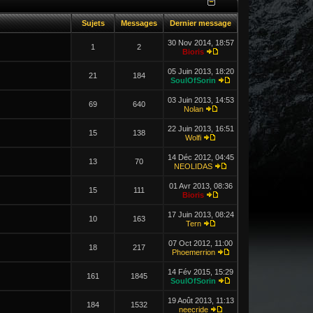
Sujets
Messages
Dernier message
30 Nov 2014, 18:57
1
2
Bioris
05 Juin 2013, 18:20
21
184
SoulOfSorin
03 Juin 2013, 14:53
69
640
Nolan
22 Juin 2013, 16:51
15
138
Wolfi
14 Déc 2012, 04:45
13
70
NEOLIDAS
01 Avr 2013, 08:36
15
111
Bioris
17 Juin 2013, 08:24
10
163
Tern
07 Oct 2012, 11:00
18
217
Phoemerrion
14 Fév 2015, 15:29
161
1845
SoulOfSorin
19 Août 2013, 11:13
184
1532
neecride