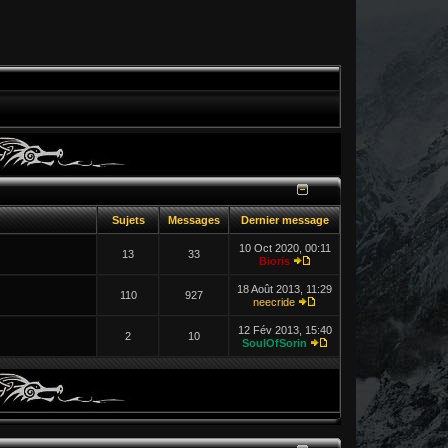
Sujets
Messages
Dernier message
10 Oct 2020, 00:11
13
33
Bioris
18 Août 2013, 11:29
110
927
neecride
12 Fév 2013, 15:40
2
10
SoulOfSorin