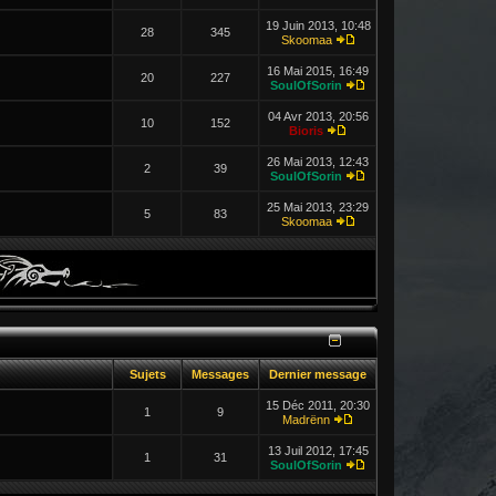
19 Juin 2013, 10:48
28
345
Skoomaa
16 Mai 2015, 16:49
20
227
SoulOfSorin
04 Avr 2013, 20:56
10
152
Bioris
26 Mai 2013, 12:43
2
39
SoulOfSorin
25 Mai 2013, 23:29
5
83
Skoomaa
Sujets
Messages
Dernier message
15 Déc 2011, 20:30
1
9
Madrënn
13 Juil 2012, 17:45
1
31
SoulOfSorin