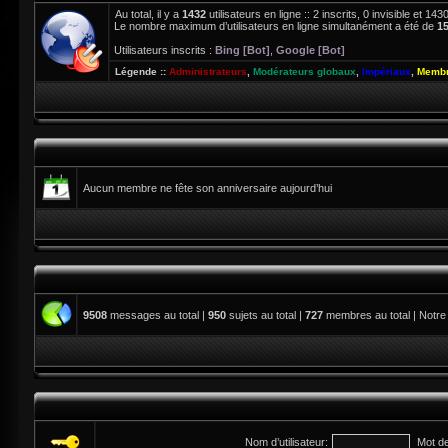
Au total, il y a
1432
utilisateurs en ligne :: 2 inscrits, 0 invisible et 1
Le nombre maximum d’utilisateurs en ligne simultanément a été de
1
Utilisateurs inscrits :
Bing [Bot]
,
Google [Bot]
Légende ::
Administrateurs
,
Modérateurs globaux
,
Impériaux
,
Membr
Aucun membre ne fête son anniversaire aujourd’hui
9508
messages au total |
950
sujets au total |
727
membres au total | Notre
Nom d’utilisateur:
Mot d