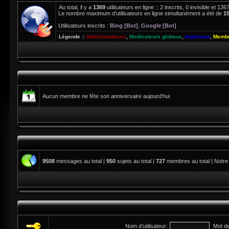
Au total, il y a
1369
utilisateurs en ligne :: 2 inscrits, 0 invisible et 1
Le nombre maximum d’utilisateurs en ligne simultanément a été de
1
Utilisateurs inscrits :
Bing [Bot]
,
Google [Bot]
Légende ::
Administrateurs
,
Modérateurs globaux
,
Impériaux
,
Membr
Aucun membre ne fête son anniversaire aujourd’hui
9508
messages au total |
950
sujets au total |
727
membres au total | Notre
Nom d’utilisateur:
Mot d