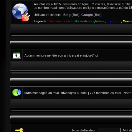
Au total, il y a
1615
utilisateurs en ligne :: 2 inscrits, 0 invisible et 1
Le nombre maximum d’utilisateurs en ligne simultanément a été de
1
Utilisateurs inscrits :
Bing [Bot]
,
Google [Bot]
Légende ::
Administrateurs
,
Modérateurs globaux
,
Impériaux
,
Membr
Aucun membre ne fête son anniversaire aujourd’hui
9508
messages au total |
950
sujets au total |
727
membres au total | Notre
Nom d’utilisateur:
Mot d