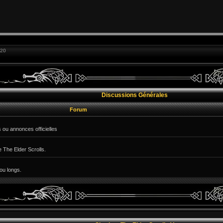
:20
Discussions Générales
Forum
 ou annonces officielles
e The Elder Scrolls.
ou longs.