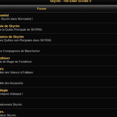
Skyrim - The Elder Scrolls V
Forum
rowind
e Skyrim dans Morrowind !
pale de Skyrim
e la Quête Principale de SKYRIM.
aires de Skyrim
des Quêtes non Pincipales dans SKYRIM.
les Compagnons de Blancherive
tdhiver
e de Magie de Fortdhiver
urs
de des Voleurs à Faillaise
ilde des Assassins
Magie
niques d'attaque !
gativement Skyrim.
es.
 dans Skyrim.