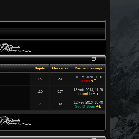
Sujets
Messages
Dernier message
10 Oct 2020, 00:11
13
33
Bioris
18 Août 2013, 11:29
110
927
neecride
12 Fév 2013, 15:40
2
10
SoulOfSorin