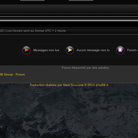
20 | Les heures sont au format UTC + 1 heure
Messages non lus
Aucun message non lu
Forum v
Forum fréquenté par des adultes.
BB Group - Forum
Traduction réalisée par
Maël Soucaze
© 2010
phpBB.fr