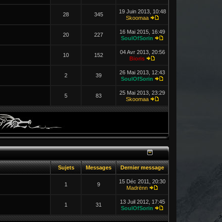
19 Juin 2013, 10:48
28
345
Skoomaa
16 Mai 2015, 16:49
20
227
SoulOfSorin
04 Avr 2013, 20:56
10
152
Bioris
26 Mai 2013, 12:43
2
39
SoulOfSorin
25 Mai 2013, 23:29
5
83
Skoomaa
Sujets
Messages
Dernier message
15 Déc 2011, 20:30
1
9
Madrënn
13 Juil 2012, 17:45
1
31
SoulOfSorin