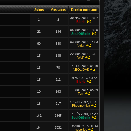
Sujets
Messages
Dernier message
30 Nov 2014, 18:57
1
2
Bioris
05 Juin 2013, 18:20
21
184
SoulOfSorin
03 Juin 2013, 14:53
69
640
Nolan
22 Juin 2013, 16:51
15
138
Wolfi
14 Déc 2012, 04:45
13
70
NEOLIDAS
01 Avr 2013, 08:36
15
111
Bioris
17 Juin 2013, 08:24
10
163
Tern
07 Oct 2012, 11:00
18
217
Phoemerrion
14 Fév 2015, 15:29
161
1845
SoulOfSorin
19 Août 2013, 11:13
184
1532
neecride