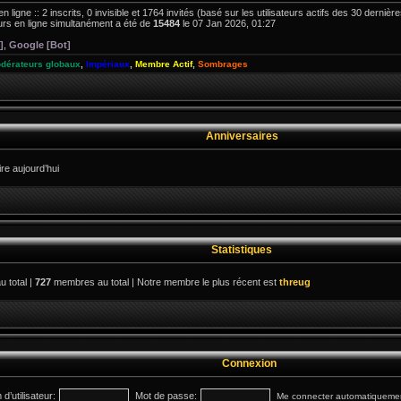
en ligne :: 2 inscrits, 0 invisible et 1764 invités (basé sur les utilisateurs actifs des 30 derniè
rs en ligne simultanément a été de
15484
le 07 Jan 2026, 01:27
]
,
Google [Bot]
dérateurs globaux
,
Impériaux
,
Membre Actif
,
Sombrages
Anniversaires
e aujourd’hui
Statistiques
u total |
727
membres au total | Notre membre le plus récent est
threug
Connexion
d’utilisateur:
Mot de passe:
Me connecter automatiquement