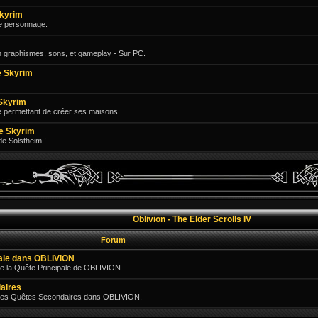
Skyrim
e personnage.
n graphismes, sons, et gameplay - Sur PC.
 Skyrim
Skyrim
e permettant de créer ses maisons.
e Skyrim
 de Solstheim !
Oblivion - The Elder Scrolls IV
Forum
pale dans OBLIVION
e la Quête Principale de OBLIVION.
aires
 des Quêtes Secondaires dans OBLIVION.