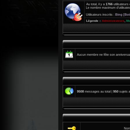
Au total, il y a
1766
utilisateurs 
Le nombre maximum d’utilisateu
Utilisateurs inscrits :
Bing [Bot
Légende ::
Administrateurs
,
Mo
Aucun membre ne fête son anniversair
9508
messages au total |
950
sujets a
Nom 