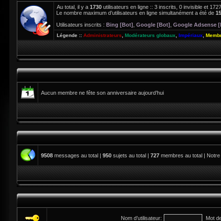
Au total, il y a
1730
utilisateurs en ligne :: 3 inscrits, 0 invisible et 1
Le nombre maximum d’utilisateurs en ligne simultanément a été de
1
Utilisateurs inscrits :
Bing [Bot]
,
Google [Bot]
,
Google Adsense [
Légende ::
Administrateurs
,
Modérateurs globaux
,
Impériaux
,
Membr
Aucun membre ne fête son anniversaire aujourd’hui
9508
messages au total |
950
sujets au total |
727
membres au total | Notre
Nom d’utilisateur:
Mot d