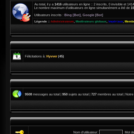
Au total, il y a
1416
utilisateurs en ligne :: 2 inscrits, 0 invisible et 1
Le nombre maximum d’utilisateurs en ligne simultanément a été de
1
Utilisateurs inscrits :
Bing [Bot]
,
Google [Bot]
Légende ::
Administrateurs
,
Modérateurs globaux
,
Impériaux
,
Membr
Félicitations à:
Hyvver
(45)
9508
messages au total |
950
sujets au total |
727
membres au total | Notre
Nom d’utilisateur:
Mot d