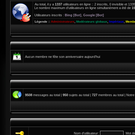
Au total, il y a
1337
utilisateurs en ligne :: 2 inscrits, 0 invisible et 1
Le nombre maximum d’utilisateurs en ligne simultanément a été de
1
Utilisateurs inscrits :
Bing [Bot]
,
Google [Bot]
Légende ::
Administrateurs
,
Modérateurs globaux
,
Impériaux
,
Membr
Aucun membre ne fête son anniversaire aujourd’hui
9508
messages au total |
950
sujets au total |
727
membres au total | Notre
Nom d’utilisateur:
Mot d