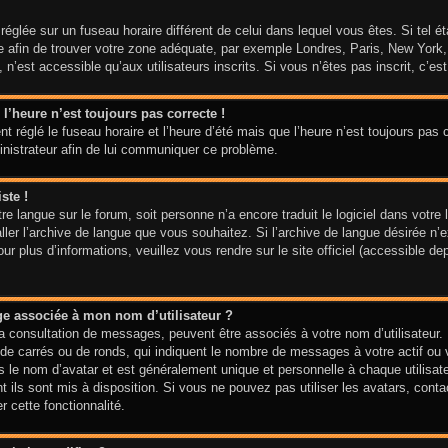
t réglée sur un fuseau horaire différent de celui dans lequel vous êtes. Si tel 
aire afin de trouver votre zone adéquate, par exemple Londres, Paris, New York
n’est accessible qu’aux utilisateurs inscrits. Si vous n’êtes pas inscrit, c’est 
 l’heure n’est toujours pas correcte !
t réglé le fuseau horaire et l’heure d’été mais que l’heure n’est toujours pas c
inistrateur afin de lui communiquer ce problème.
ste !
votre langue sur le forum, soit personne n’a encore traduit le logiciel dans vo
taller l’archive de langue que vous souhaitez. Si l’archive de langue désirée n’
 plus d’informations, veuillez vous rendre sur le site officiel (accessible de
ge associée à mon nom d’utilisateur ?
la consultation de messages, peuvent être associés à votre nom d’utilisateur.
de carrés ou de ronds, qui indiquent le nombre de messages à votre actif ou vo
le nom d’avatar et est généralement unique et personnelle à chaque utilisateur
t ils sont mis à disposition. Si vous ne pouvez pas utiliser les avatars, cont
r cette fonctionnalité.