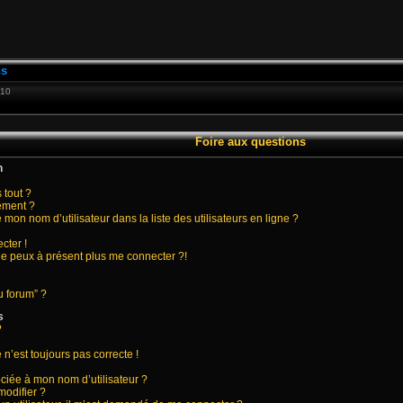
ns
:10
Foire aux questions
n
 tout ?
ement ?
on nom d’utilisateur dans la liste des utilisateurs en ligne ?
cter !
 ne peux à présent plus me connecter ?!
u forum” ?
s
?
 n’est toujours pas correcte !
ciée à mon nom d’utilisateur ?
modifier ?