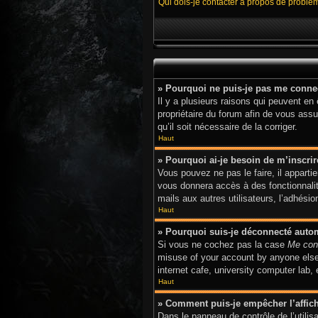
Qui dois-je contacter à propos de problè
» Pourquoi ne puis-je pas me conne
Il y a plusieurs raisons qui peuvent en
propriétaire du forum afin de vous assur
qu’il soit nécessaire de la corriger.
Haut
» Pourquoi ai-je besoin de m’inscrir
Vous pouvez ne pas le faire, il apparti
vous donnera accès à des fonctionnalit
mails aux autres utilisateurs, l’adhési
Haut
» Pourquoi suis-je déconnecté aut
Si vous ne cochez pas la case
Me con
misuse of your account by anyone else.
internet cafe, university computer lab,
Haut
» Comment puis-je empêcher l’afficha
Dans le panneau de contrôle de l’utili