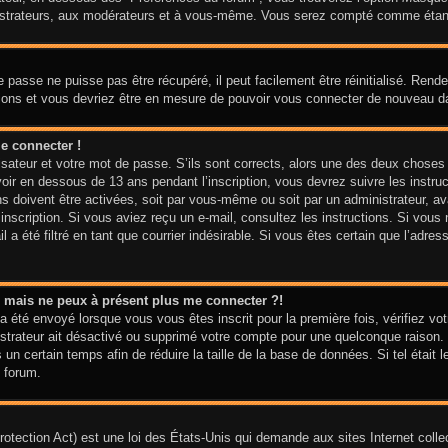
nistrateurs, aux modérateurs et à vous-même. Vous serez compté comme étant u
 passe ne puisse pas être récupéré, il peut facilement être réinitialisé. Ren
ctions et vous devriez être en mesure de pouvoir vous connecter de nouveau 
e connecter !
isateur et votre mot de passe. S’ils sont corrects, alors une des deux choses
voir en dessous de 13 ans pendant l’inscription, vous devrez suivre les instr
ns doivent être activées, soit par vous-même ou soit par un administrateur, av
e inscription. Si vous aviez reçu un e-mail, consultez les instructions. Si vo
 a été filtré en tant que courrier indésirable. Si vous êtes certain que l’adre
sé mais ne peux à présent plus me connecter ?!
a été envoyé lorsque vous vous êtes inscrit pour la première fois, vérifiez vot
nistrateur ait désactivé ou supprimé votre compte pour une quelconque raiso
is un certain temps afin de réduire la taille de la base de données. Si tel étai
 forum.
tection Act) est une loi des États-Unis qui demande aux sites Internet colle