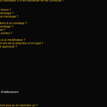
d’un utilisateur, il m’est demandé de me connecter ?
n forum ?
 message ?
à un message ?
ptions à un sondage ?
 sondage ?
rum ?
 jointes ?
 à un modérateur ?
é lors de la rédaction d’un sujet ?
re approuvé ?
d’utilisateurs
ment puis-je en rejoindre un ?