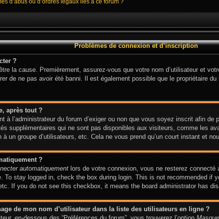
mes d’abus ou d’ordres légaux liés à ce forum ?
Problèmes de connexion et d’inscription
cter ?
 être la cause. Premièrement, assurez-vous que votre nom d’utilisateur et votr
er de ne pas avoir été banni. Il est également possible que le propriétaire du s
e, après tout ?
ent à l’administrateur du forum d’exiger ou non que vous soyez inscrit afin de
és supplémentaires qui ne sont pas disponibles aux visiteurs, comme les avat
on à un groupe d’utilisateurs, etc. Cela ne vous prend qu’un court instant et
omatiquement ?
necter automatiquement
lors de votre connexion, vous ne resterez connecté 
 To stay logged in, check the box during login. This is not recommended if y
 etc. If you do not see this checkbox, it means the board administrator has dis
ge de mon nom d’utilisateur dans la liste des utilisateurs en ligne ?
sateur, en-dessous des “Préférences du forum”, vous trouverez l’option
Masquer