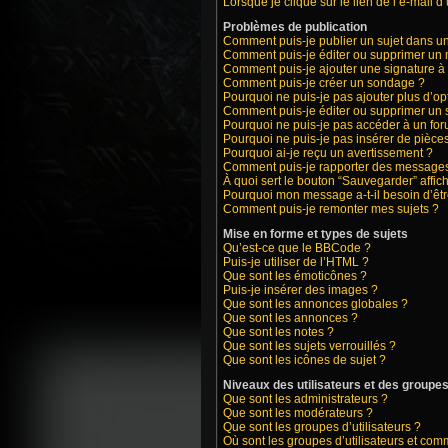
Lorsque je clique sur le lien de l’e-mail 
Problèmes de publication
Comment puis-je publier un sujet dans u
Comment puis-je éditer ou supprimer un
Comment puis-je ajouter une signature 
Comment puis-je créer un sondage ?
Pourquoi ne puis-je pas ajouter plus d’o
Comment puis-je éditer ou supprimer un
Pourquoi ne puis-je pas accéder à un fo
Pourquoi ne puis-je pas insérer de pièces
Pourquoi ai-je reçu un avertissement ?
Comment puis-je rapporter des messages
À quoi sert le bouton “Sauvegarder” affich
Pourquoi mon message a-t-il besoin d’êt
Comment puis-je remonter mes sujets ?
Mise en forme et types de sujets
Qu’est-ce que le BBCode ?
Puis-je utiliser de l’HTML ?
Que sont les émoticônes ?
Puis-je insérer des images ?
Que sont les annonces globales ?
Que sont les annonces ?
Que sont les notes ?
Que sont les sujets verrouillés ?
Que sont les icônes de sujet ?
Niveaux des utilisateurs et des groupes 
Que sont les administrateurs ?
Que sont les modérateurs ?
Que sont les groupes d’utilisateurs ?
Où sont les groupes d’utilisateurs et com