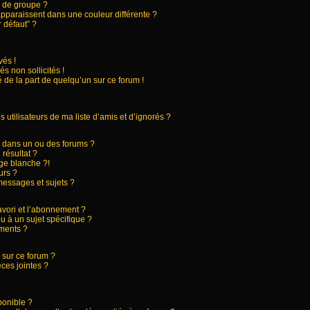
 de groupe ?
apparaissent dans une couleur différente ?
 défaut” ?
és !
s non sollicités !
 de la part de quelqu’un sur ce forum !
utilisateurs de ma liste d’amis et d’ignorés ?
 dans un ou des forums ?
résultat ?
ge blanche ?!
urs ?
essages et sujets ?
favori et l’abonnement ?
 à un sujet spécifique ?
ments ?
 sur ce forum ?
ces jointes ?
ponible ?