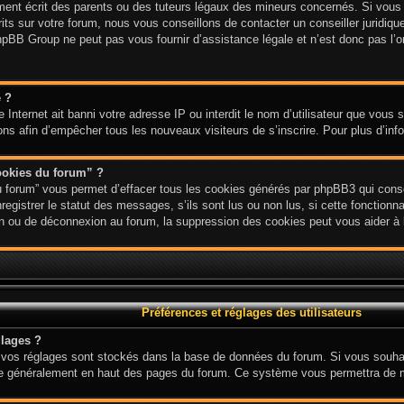
nt écrit des parents ou des tuteurs légaux des mineurs concernés. Si vous n
ts sur votre forum, nous vous conseillons de contacter un conseiller juridique
hpBB Group ne peut pas vous fournir d’assistance légale et n’est donc pas l’or
e ?
ite Internet ait banni votre adresse IP ou interdit le nom d’utilisateur que vous
ions afin d’empêcher tous les nouveaux visiteurs de s’inscrire. Pour plus d’inf
ookies du forum” ?
u forum” vous permet d’effacer tous les cookies générés par phpBB3 qui conse
gistrer le statut des messages, s’ils sont lus ou non lus, si cette fonctionnal
 ou de déconnexion au forum, la suppression des cookies peut vous aider à l
Préférences et réglages des utilisateurs
lages ?
ous vos réglages sont stockés dans la base de données du forum. Si vous souha
 situe généralement en haut des pages du forum. Ce système vous permettra de 