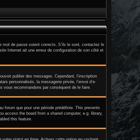
e mot de passe soient corrects. S’ils le sont, contactez le
ite Internet ait une erreur de configuration de son côté et
 pouvoir publier des messages. Cependant, l’inscription
ars personnalisés, la messagerie privée, l’envoi d’e-
 nous vous recommandons par conséquent de le faire.
au forum que pour une période prédéfinie. This prevents
ou access the board from a shared computer, e.g. library,
abled this feature.
 votre statut en ligne
. Activez cette option en cochant