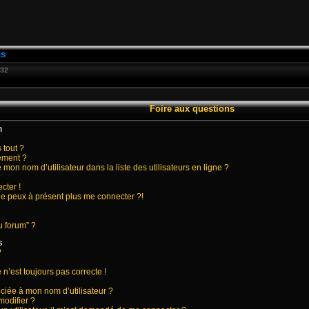
ns
:32
Foire aux questions
n
 tout ?
ement ?
on nom d’utilisateur dans la liste des utilisateurs en ligne ?
cter !
 ne peux à présent plus me connecter ?!
u forum” ?
s
?
 n’est toujours pas correcte !
ciée à mon nom d’utilisateur ?
modifier ?