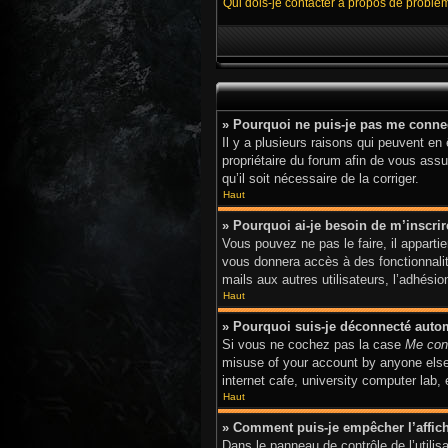
Qui dois-je contacter à propos de problè
» Pourquoi ne puis-je pas me conne
Il y a plusieurs raisons qui peuvent en
propriétaire du forum afin de vous assur
qu’il soit nécessaire de la corriger.
Haut
» Pourquoi ai-je besoin de m’inscrir
Vous pouvez ne pas le faire, il apparti
vous donnera accès à des fonctionnalit
mails aux autres utilisateurs, l’adhési
Haut
» Pourquoi suis-je déconnecté aut
Si vous ne cochez pas la case
Me con
misuse of your account by anyone else.
internet cafe, university computer lab,
Haut
» Comment puis-je empêcher l’afficha
Dans le panneau de contrôle de l’utili