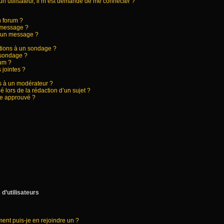
d’un utilisateur, il m’est demandé de me connecter ?
n forum ?
 message ?
à un message ?
ptions à un sondage ?
 sondage ?
rum ?
 jointes ?
 à un modérateur ?
é lors de la rédaction d’un sujet ?
re approuvé ?
d’utilisateurs
ment puis-je en rejoindre un ?