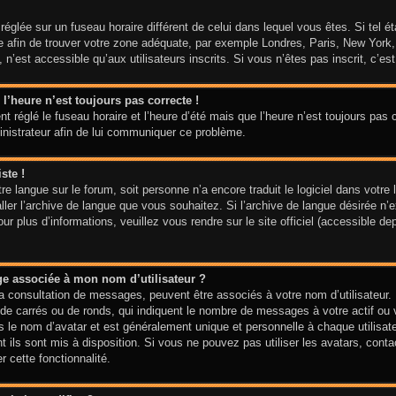
t réglée sur un fuseau horaire différent de celui dans lequel vous êtes. Si tel 
aire afin de trouver votre zone adéquate, par exemple Londres, Paris, New York
n’est accessible qu’aux utilisateurs inscrits. Si vous n’êtes pas inscrit, c’est 
 l’heure n’est toujours pas correcte !
t réglé le fuseau horaire et l’heure d’été mais que l’heure n’est toujours pas c
inistrateur afin de lui communiquer ce problème.
ste !
votre langue sur le forum, soit personne n’a encore traduit le logiciel dans vo
taller l’archive de langue que vous souhaitez. Si l’archive de langue désirée n’
 plus d’informations, veuillez vous rendre sur le site officiel (accessible de
ge associée à mon nom d’utilisateur ?
la consultation de messages, peuvent être associés à votre nom d’utilisateur.
de carrés ou de ronds, qui indiquent le nombre de messages à votre actif ou vo
le nom d’avatar et est généralement unique et personnelle à chaque utilisateur
t ils sont mis à disposition. Si vous ne pouvez pas utiliser les avatars, cont
r cette fonctionnalité.