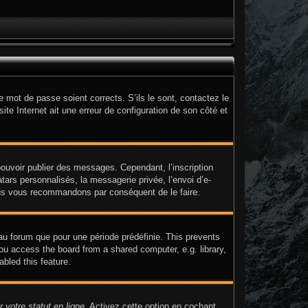
e mot de passe soient corrects. S’ils le sont, contactez le
ite Internet ait une erreur de configuration de son côté et
 pouvoir publier des messages. Cependant, l’inscription
ars personnalisés, la messagerie privée, l’envoi d’e-
 nous vous recommandons par conséquent de le faire.
au forum que pour une période prédéfinie. This prevents
ou access the board from a shared computer, e.g. library,
abled this feature.
 votre statut en ligne
. Activez cette option en cochant