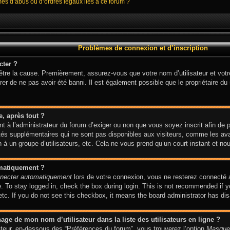
mes d’abus ou d’ordres légaux liés à ce forum ?
Problèmes de connexion et d’inscription
cter ?
 être la cause. Premièrement, assurez-vous que votre nom d’utilisateur et votr
er de ne pas avoir été banni. Il est également possible que le propriétaire du s
e, après tout ?
ent à l’administrateur du forum d’exiger ou non que vous soyez inscrit afin de
és supplémentaires qui ne sont pas disponibles aux visiteurs, comme les avat
on à un groupe d’utilisateurs, etc. Cela ne vous prend qu’un court instant et
omatiquement ?
necter automatiquement
lors de votre connexion, vous ne resterez connecté 
 To stay logged in, check the box during login. This is not recommended if y
 etc. If you do not see this checkbox, it means the board administrator has dis
ge de mon nom d’utilisateur dans la liste des utilisateurs en ligne ?
sateur, en-dessous des “Préférences du forum”, vous trouverez l’option
Masquer