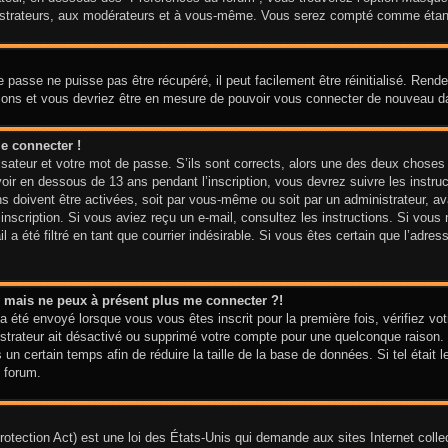
nistrateurs, aux modérateurs et à vous-même. Vous serez compté comme étant u
 passe ne puisse pas être récupéré, il peut facilement être réinitialisé. Ren
ctions et vous devriez être en mesure de pouvoir vous connecter de nouveau 
e connecter !
isateur et votre mot de passe. S’ils sont corrects, alors une des deux choses
voir en dessous de 13 ans pendant l’inscription, vous devrez suivre les instr
ns doivent être activées, soit par vous-même ou soit par un administrateur, av
e inscription. Si vous aviez reçu un e-mail, consultez les instructions. Si vo
 a été filtré en tant que courrier indésirable. Si vous êtes certain que l’adre
sé mais ne peux à présent plus me connecter ?!
a été envoyé lorsque vous vous êtes inscrit pour la première fois, vérifiez vot
nistrateur ait désactivé ou supprimé votre compte pour une quelconque raiso
is un certain temps afin de réduire la taille de la base de données. Si tel étai
 forum.
tection Act) est une loi des États-Unis qui demande aux sites Internet colle