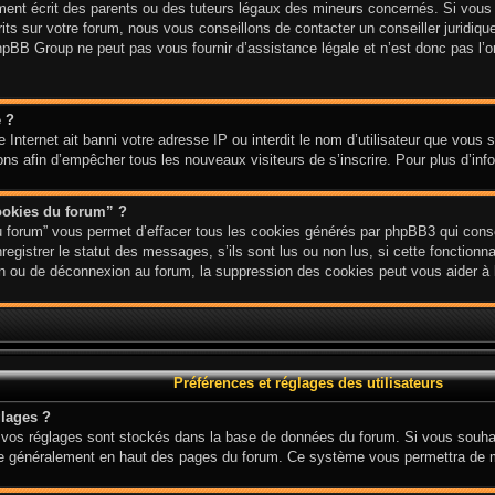
nt écrit des parents ou des tuteurs légaux des mineurs concernés. Si vous n
ts sur votre forum, nous vous conseillons de contacter un conseiller juridique
hpBB Group ne peut pas vous fournir d’assistance légale et n’est donc pas l’or
e ?
ite Internet ait banni votre adresse IP ou interdit le nom d’utilisateur que vous
ions afin d’empêcher tous les nouveaux visiteurs de s’inscrire. Pour plus d’inf
ookies du forum” ?
u forum” vous permet d’effacer tous les cookies générés par phpBB3 qui conse
gistrer le statut des messages, s’ils sont lus ou non lus, si cette fonctionnal
 ou de déconnexion au forum, la suppression des cookies peut vous aider à l
Préférences et réglages des utilisateurs
lages ?
ous vos réglages sont stockés dans la base de données du forum. Si vous souha
 situe généralement en haut des pages du forum. Ce système vous permettra de 