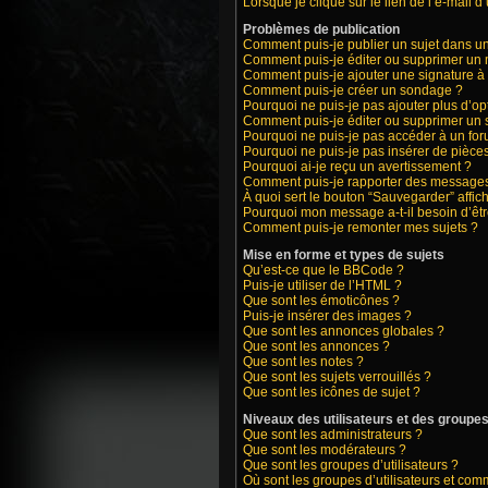
Lorsque je clique sur le lien de l’e-mail 
Problèmes de publication
Comment puis-je publier un sujet dans u
Comment puis-je éditer ou supprimer un
Comment puis-je ajouter une signature 
Comment puis-je créer un sondage ?
Pourquoi ne puis-je pas ajouter plus d’o
Comment puis-je éditer ou supprimer un
Pourquoi ne puis-je pas accéder à un fo
Pourquoi ne puis-je pas insérer de pièces
Pourquoi ai-je reçu un avertissement ?
Comment puis-je rapporter des messages
À quoi sert le bouton “Sauvegarder” affich
Pourquoi mon message a-t-il besoin d’êt
Comment puis-je remonter mes sujets ?
Mise en forme et types de sujets
Qu’est-ce que le BBCode ?
Puis-je utiliser de l’HTML ?
Que sont les émoticônes ?
Puis-je insérer des images ?
Que sont les annonces globales ?
Que sont les annonces ?
Que sont les notes ?
Que sont les sujets verrouillés ?
Que sont les icônes de sujet ?
Niveaux des utilisateurs et des groupes 
Que sont les administrateurs ?
Que sont les modérateurs ?
Que sont les groupes d’utilisateurs ?
Où sont les groupes d’utilisateurs et com