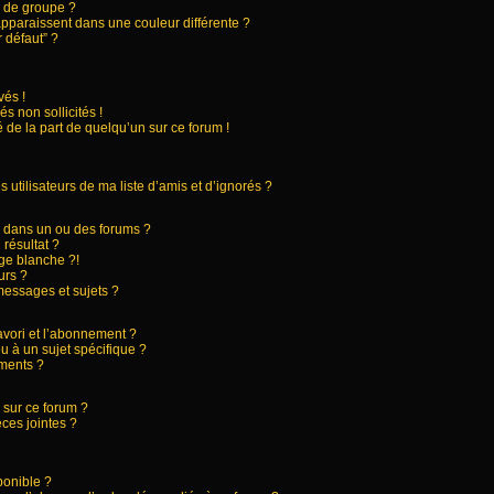
 de groupe ?
apparaissent dans une couleur différente ?
 défaut” ?
és !
s non sollicités !
 de la part de quelqu’un sur ce forum !
utilisateurs de ma liste d’amis et d’ignorés ?
 dans un ou des forums ?
résultat ?
ge blanche ?!
urs ?
essages et sujets ?
favori et l’abonnement ?
 à un sujet spécifique ?
ments ?
 sur ce forum ?
ces jointes ?
ponible ?