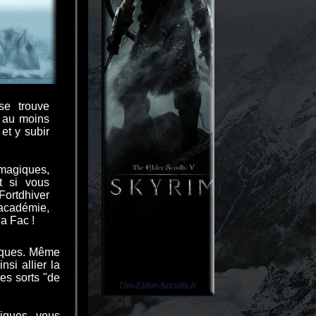
se trouve
 au moins
et y subir
magiques,
t si vous
Fortdhiver
académie,
a Fac !
iques. Même
si allier la
es sorts "de
iques, vous