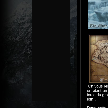
On vous rem
en étant un
force du gro
loin".
Dans cette 