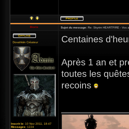
Bioris
Sujet du message:
Re: Skyrim HEARTFIRE - Vos a
Centaines d'heur
Dovahkiin Créateur
Après 1 an et pr
toutes les quête
recoins
_____________
Inscrit le:
10 Nov 2011, 18:47
Messages:
1224