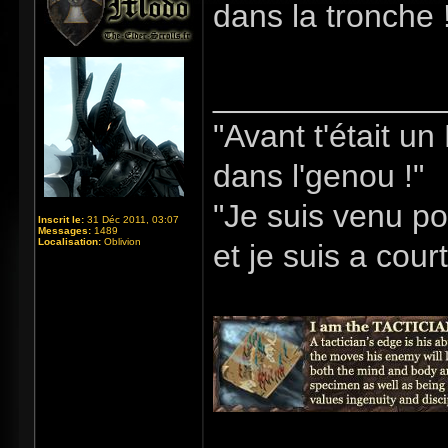
dans la tronche 
_____________
"Avant t'était u
dans l'genou !"
"Je suis venu po
Inscrit le:
31 Déc 2011, 03:07
Messages:
1489
Localisation:
Oblivion
et je suis a cour