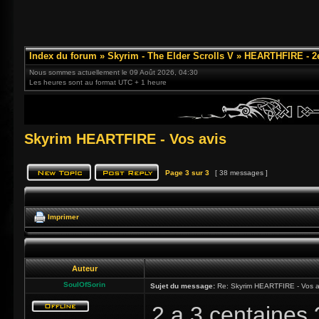
Index du forum
»
Skyrim - The Elder Scrolls V
»
HEARTHFIRE - 2
Nous sommes actuellement le 09 Août 2026, 04:30
Les heures sont au format UTC + 1 heure
Skyrim HEARTFIRE - Vos avis
Page
3
sur
3
[ 38 messages ]
Imprimer
Auteur
SoulOfSorin
Sujet du message:
Re: Skyrim HEARTFIRE - Vos a
2 a 3 centaines 