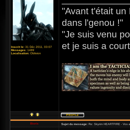
"Avant t'était u
dans l'genou !"
"Je suis venu po
et je suis a cour
Inscrit le:
31 Déc 2011, 03:07
Messages:
1489
Localisation:
Oblivion
Bioris
Sujet du message:
Re: Skyrim HEARTFIRE - Vos a