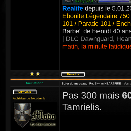
Realife
depuis le 5.01.2
Ebonite Légendaire 750 
101 / Parade 101 / Ench
Barbe" de bientôt 40 an
|
DLC Dawnguard, Heart
matin, la minute fatidiqu
SoulOfSorin
Sujet du message:
Re: Skyrim HEARTFIRE - Vos a
Pas 300 mais
6
Archiviste de l'Académie
Tamrielis.
_____________