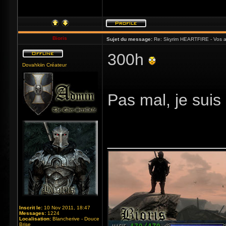
Bioris
Sujet du message:
Re: Skyrim HEARTFIRE - Vos a
300h
Dovahkiin Créateur
Pas mal, je sui
_____________
Inscrit le:
10 Nov 2011, 18:47
Messages:
1224
Localisation:
Blancherive - Douce
Brise