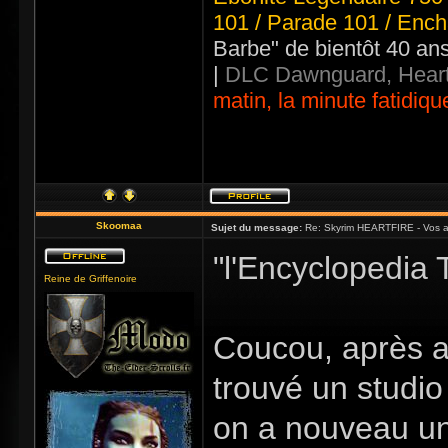
101 / Parade 101 / Ench
Barbe" de bientôt 40 an
|
DLC Dawnguard, Heart
matin, la minute fatidiqu
Skoomaa
Sujet du message:
Re: Skyrim HEARTFIRE - Vos a
"l'Encyclopedia 
Reine de Griffenoire
Coucou, après av
trouvé un studio
on a nouveau un