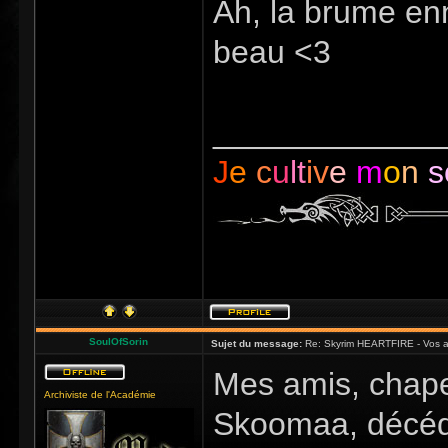
Ah, la brume enn
beau <3
_____________
J
e
c
u
lt
iv
e
m
o
n
s
SoulOfSorin
Sujet du message:
Re: Skyrim HEARTFIRE - Vos a
Mes amis, chape
Archiviste de l'Académie
Skoomaa, décédé 