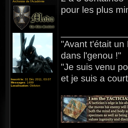
Archiviste de l'Académie
pour les plus min
_____________
"Avant t'était u
dans l'genou !"
"Je suis venu po
et je suis a cour
Inscrit le:
31 Déc 2011, 03:07
Messages:
1489
Localisation:
Oblivion