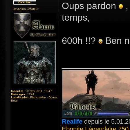
Oups pardon
,
Dovahkiin Créateur
temps,
600h !!?
Ben n
_____________
Inscrit le:
10 Nov 2011, 18:47
Messages:
1224
Localisation:
Blancherive - Douce
Brise
Realife
depuis le 5.01.2
Ebonite Légendaire 750 