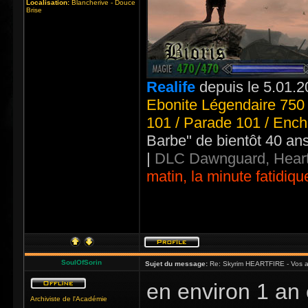
Localisation:
Blancherive - Douce
Brise
Realife
depuis le 5.01.2
Ebonite Légendaire 750 
101 / Parade 101 / Ench
Barbe" de bientôt 40 an
|
DLC Dawnguard, Heart
matin, la minute fatidiqu
SoulOfSorin
Sujet du message:
Re: Skyrim HEARTFIRE - Vos a
en environ 1 an 
Archiviste de l'Académie