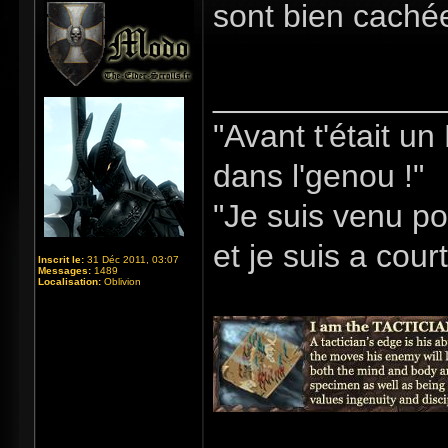
sont bien caché
_____________
"Avant t'était u
dans l'genou !"
"Je suis venu po
et je suis a cour
Inscrit le:
31 Déc 2011, 03:07
Messages:
1489
Localisation:
Oblivion