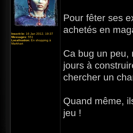
Pour fêter ses e
achetés en mag
Inscrit le:
16 Jan 2012, 19:37
Messages:
551
Localisation:
En shopping à
Markhart
Ca bug un peu, 
jours à construi
chercher un cha
Quand même, ils
jeu !