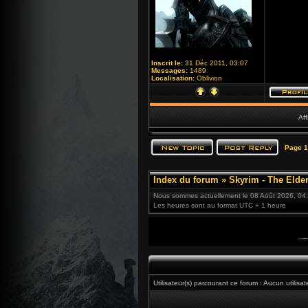
Inscrit le:
31 Déc 2011, 03:07
Messages:
1489
Localisation:
Oblivion
Aff
Page
1
Index du forum
»
Skyrim - The Elder
Nous sommes actuellement le 08 Août 2026, 04
Les heures sont au format UTC + 1 heure
Utilisateur(s) parcourant ce forum : Aucun utilisate