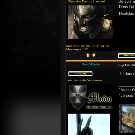
Je suis 
Chevalier Daedra immortel
Dans l’at
Néolidas
Inscrit le:
24 Jan 2012, 14:16
Messages:
106
SoulOfSorin
Sujet du m
Tu dois q
Archiviste de l'Académie
_______
"Avant t'
"Je suis 