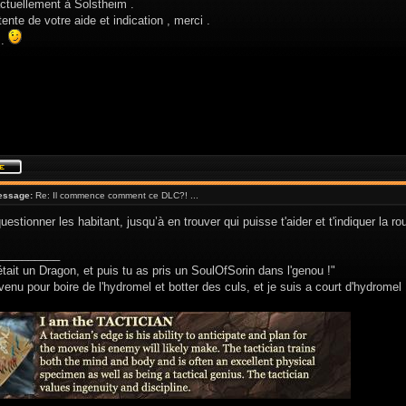
actuellement à Solstheim .
tente de votre aide et indication , merci .
 .
essage:
Re: Il commence comment ce DLC?! ...
uestionner les habitant, jusqu’à en trouver qui puisse t'aider et t'indiquer la ro
__________
était un Dragon, et puis tu as pris un SoulOfSorin dans l'genou !"
venu pour boire de l'hydromel et botter des culs, et je suis a court d'hydromel 