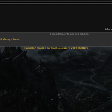
Aller 
Forum fréquenté par des adultes.
BB Group - Forum
Traduction réalisée par
Maël Soucaze
© 2010
phpBB.fr