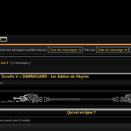
icher les messages publiés depuis:
Trier par
sur
1
[ 2 messages ]
 Scrolls V
»
DAWNGUARD - 1er Addon de Skyrim
:07
Qui est en ligne ?
ur inscrit and 6 invités