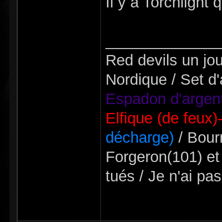
Il y a Torchlight
_____________
Red devils un jou
Nordique / Set d'
Espadon d'argent
Elfique (de feux)
décharge)
/ Bourr
Forgeron(101) et
tués / Je n'ai pa