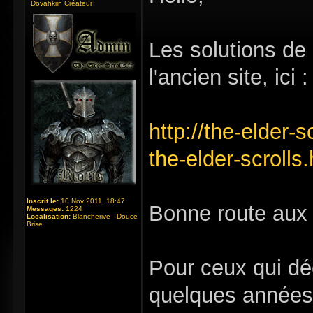
Dovahkiin Créateur
Les solutions de
l'ancien site, ici :
http://the-elder-s
the-elder-scrolls
Inscrit le:
10 Nov 2011, 18:47
Bonne route au
Messages:
1224
Localisation:
Blancherive - Douce
Brise
Pour ceux qui dé
quelques années, 