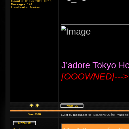
Inscrit le:
06 Déc 2011, 10:15
Messages:
194
Localisation:
Markarth
_____________
J'adore Tokyo Hote
[OOOWNED]--->
Dwarf666
Sujet du message:
Re: Solutions Quête Principa