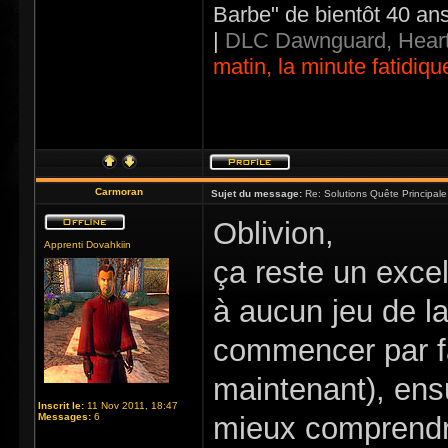
Barbe" de bientôt 40 an
|
DLC Dawnguard, Heart
matin, la minute fatidiqu
Carmoran
Sujet du message:
Re: Solutions Quête Principa
Oblivion,
Apprenti Dovahkiin
ça reste un excel
à aucun jeu de la
commencer par fa
maintenant), ensu
Inscrit le:
11 Nov 2011, 18:47
Messages:
6
mieux comprendre