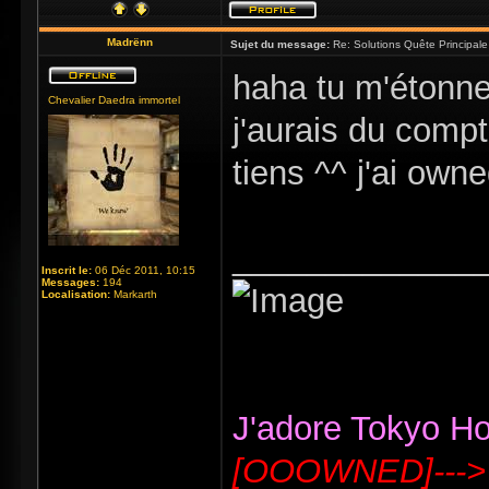
Madrënn
Sujet du message:
Re: Solutions Quête Principa
haha tu m'étonne
Chevalier Daedra immortel
j'aurais du comp
tiens ^^ j'ai owne
_____________
Inscrit le:
06 Déc 2011, 10:15
Messages:
194
Localisation:
Markarth
J'adore Tokyo Hote
[OOOWNED]--->