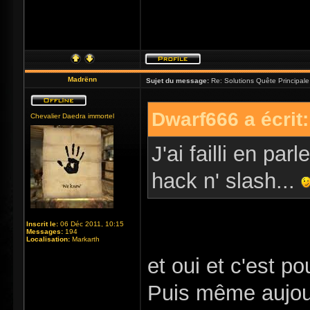
Madrënn
Sujet du message:
Re: Solutions Quête Principa
Dwarf666 a écrit:
Chevalier Daedra immortel
J'ai failli en pa
hack n' slash...
Inscrit le:
06 Déc 2011, 10:15
Messages:
194
Localisation:
Markarth
et oui et c'est p
Puis même aujour