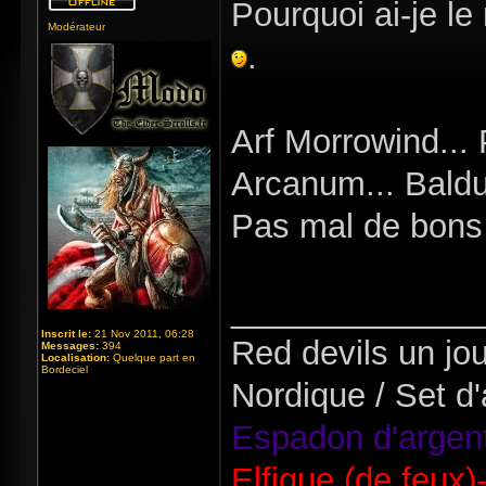
Pourquoi ai-je l
Modérateur
.
Arf Morrowind... 
Arcanum... Baldu
Pas mal de bons
_____________
Inscrit le:
21 Nov 2011, 06:28
Red devils un jou
Messages:
394
Localisation:
Quelque part en
Bordeciel
Nordique / Set d'
Espadon d'argent
Elfique (de feux)