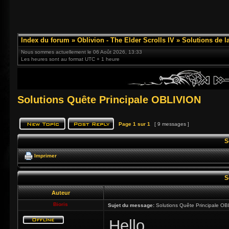
Index du forum
»
Oblivion - The Elder Scrolls IV
»
Solutions de l
Nous sommes actuellement le 06 Août 2026, 13:33
Les heures sont au format UTC + 1 heure
Solutions Quête Principale OBLIVION
Page
1
sur
1
[ 9 messages ]
S
Imprimer
S
Auteur
Bioris
Sujet du message:
Solutions Quête Principale O
Hello,