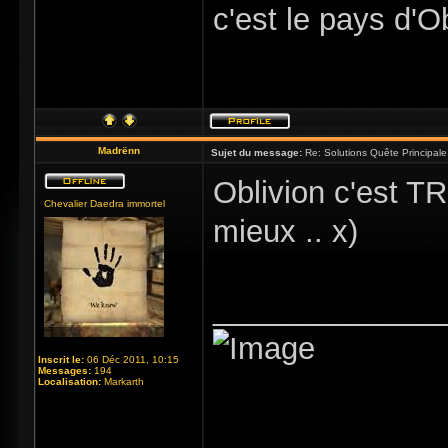
c'est le pays d'O
Madrënn
Sujet du message:
Re: Solutions Quête Principa
Oblivion c'est T
Chevalier Daedra immortel
mieux .. x)
_____________
Inscrit le:
06 Déc 2011, 10:15
Messages:
194
Localisation:
Markarth