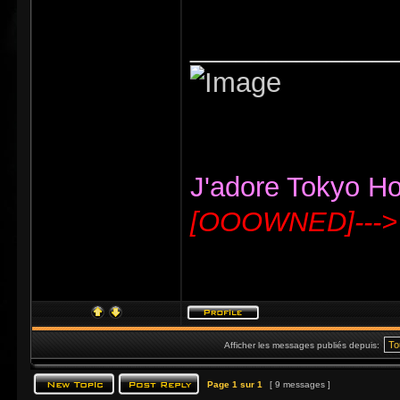
_____________
J'adore Tokyo Hote
[OOOWNED]--->
Afficher les messages publiés depuis:
Page
1
sur
1
[ 9 messages ]