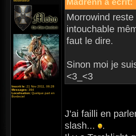
Madrënn a écrit:
Modérateur
Morrowind reste 
intouchable mêm
faut le dire.
Sinon moi je sui
<3_<3
Inscrit le:
21 Nov 2011, 06:28
Messages:
394
Localisation:
Quelque part en
Bordeciel
J'ai failli en par
slash...
.