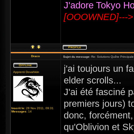
J'adore Tokyo Hote
[OOOWNED]--->
Draco
Sujet du message:
Re: Solutions Quête Principa
j'ai toujours un 
Apprenti Dovahkiin
elder scrolls...
J'ai été fasciné p
premiers jours) to
Inscrit le:
28 Nov 2011, 09:31
Messages:
14
donc, forcément,
qu'Oblivion et Sky