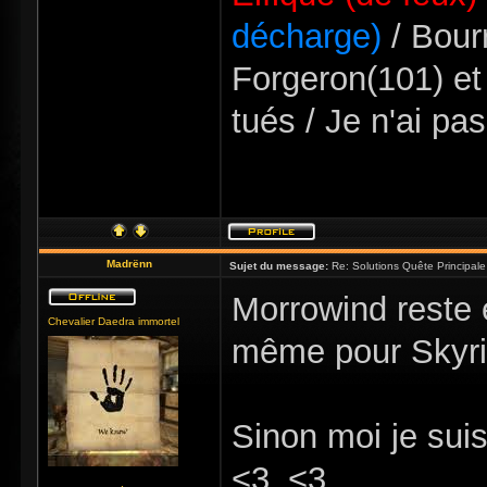
décharge)
/ Bourr
Forgeron(101) et
tués / Je n'ai pa
Madrënn
Sujet du message:
Re: Solutions Quête Principa
Morrowind reste 
Chevalier Daedra immortel
même pour Skyrim
Sinon moi je suis
<3_<3