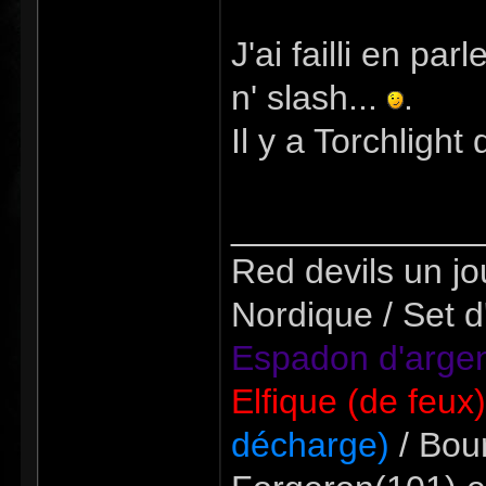
J'ai failli en pa
n' slash...
.
Il y a Torchlight
_____________
Red devils un jou
Nordique / Set d
Espadon d'argen
Elfique (de feux
décharge)
/ Bour