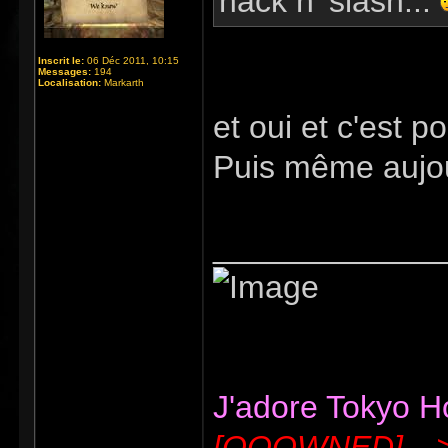
hack n' slash...
Inscrit le:
06 Déc 2011, 10:15
Messages:
194
Localisation:
Markarth
et oui et c'est p
Puis même aujour
_____________
J'adore Tokyo Hot
[OOOWNED]---