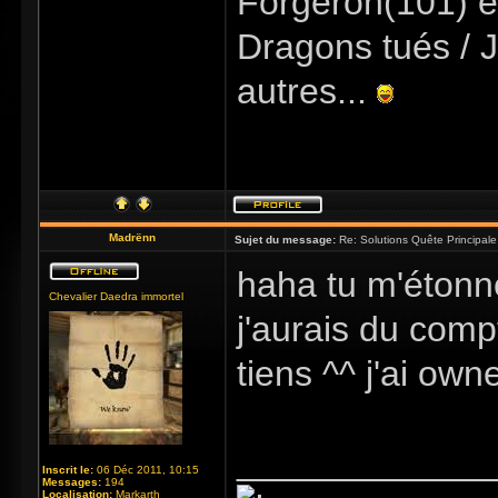
Forgeron(101) e
Dragons tués / J
autres...
Madrënn
Sujet du message:
Re: Solutions Quête Principa
haha tu m'étonne
Chevalier Daedra immortel
j'aurais du comp
tiens ^^ j'ai own
_____________
Inscrit le:
06 Déc 2011, 10:15
Messages:
194
Localisation:
Markarth