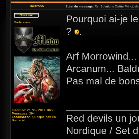
Dwarf666
Sujet du message:
Re: Solutions Quête Principa
Pourquoi ai-je l
Modérateur
?
.
Arf Morrowind...
Arcanum... Baldu
Pas mal de bons
_____________
Inscrit le:
21 Nov 2011, 06:28
Messages:
394
Red devils un jou
Localisation:
Quelque part en
Bordeciel
Nordique / Set d