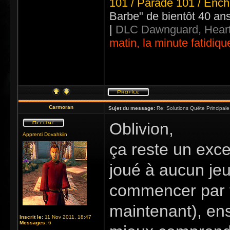
101 / Parade 101 / Ench
Barbe" de bientôt 40 an
|
DLC Dawnguard, Heart
matin, la minute fatidiqu
Carmoran
Sujet du message:
Re: Solutions Quête Principa
Oblivion,
Apprenti Dovahkiin
ça reste un exce
joué à aucun jeu
commencer par fa
maintenant), ens
Inscrit le:
11 Nov 2011, 18:47
Messages:
6