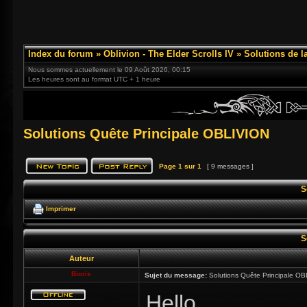
Index du forum
»
Oblivion - The Elder Scrolls IV
»
Solutions de l
Nous sommes actuellement le 09 Août 2026, 00:15
Les heures sont au format UTC + 1 heure
Solutions Quête Principale OBLIVION
Page
1
sur
1
[ 9 messages ]
S
Imprimer
S
Auteur
Bioris
Sujet du message:
Solutions Quête Principale O
Hello,