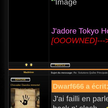
J'adore Tokyo Hot
[OOOWNED]---
Madrënn
Sujet du message:
Re: Solutions Quête Principa
Dwarf666 a écrit
Chevalier Daedra immortel
J'ai failli en pa