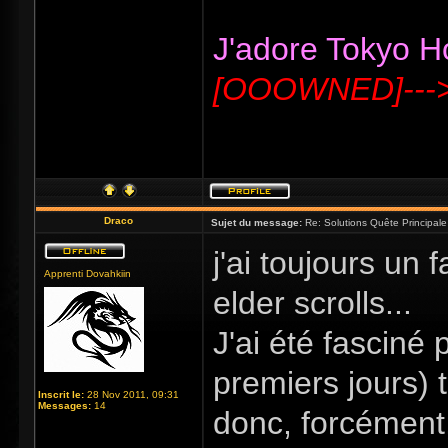
J'adore Tokyo Hot
[OOOWNED]---
Draco
Sujet du message:
Re: Solutions Quête Principa
j'ai toujours un
Apprenti Dovahkiin
elder scrolls...
J'ai été fasciné 
premiers jours) t
Inscrit le:
28 Nov 2011, 09:31
Messages:
14
donc, forcément