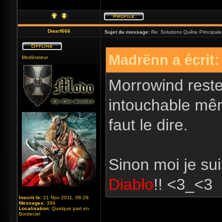
Dwarf666
Sujet du message:
Re: Solutions Quête Principa
Madrënn a écrit:
Modérateur
Morrowind reste
intouchable mê
faut le dire.
Sinon moi je sui
Diablo
!! <3_<3
Inscrit le:
21 Nov 2011, 06:28
Messages:
394
Localisation:
Quelque part en
Bordeciel