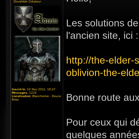
Dovahkiin Créateur
Les solutions de
l'ancien site, ici :
http://the-elder-
oblivion-the-elde
Inscrit le:
10 Nov 2011, 18:47
Messages:
1224
Bonne route au
Localisation:
Blancherive - Douce
Brise
Pour ceux qui dé
quelques années,