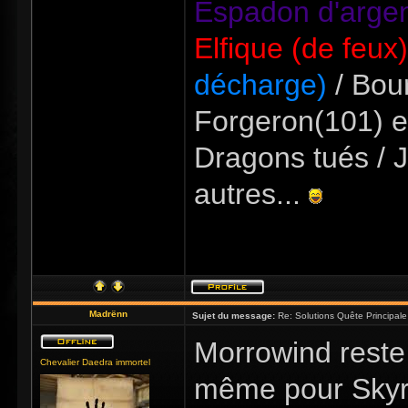
Espadon d'argen
Elfique (de feux
décharge)
/ Bour
Forgeron(101) e
Dragons tués / J
autres...
Madrënn
Sujet du message:
Re: Solutions Quête Principa
Morrowind reste
Chevalier Daedra immortel
même pour Skyri