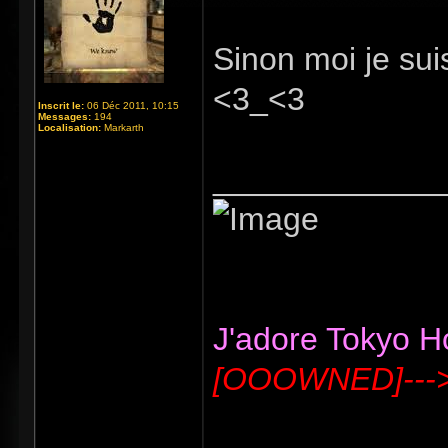
Sinon moi je sui
<3_<3
Inscrit le:
06 Déc 2011, 10:15
Messages:
194
Localisation:
Markarth
_____________
J'adore Tokyo Hot
[OOOWNED]---