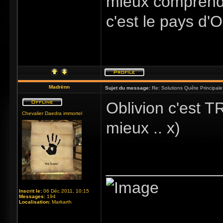
mieux comprendre
c'est le pays d'
Madrënn
Sujet du message:
Re: Solutions Quête Principa
Oblivion c'est T
Chevalier Daedra immortel
mieux .. x)
_____________
Inscrit le:
06 Déc 2011, 10:15
Messages:
194
Localisation:
Markarth