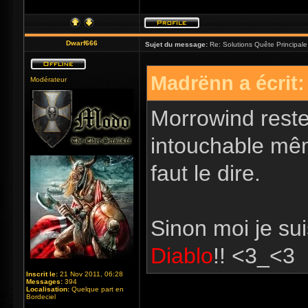
Dwarf666
Sujet du message:
Re: Solutions Quête Principa
Madrënn a écrit:
Modérateur
Morrowind reste
intouchable mê
faut le dire.
Sinon moi je sui
Diablo
!! <3_<3
Inscrit le:
21 Nov 2011, 06:28
Messages:
394
Localisation:
Quelque part en
Bordeciel