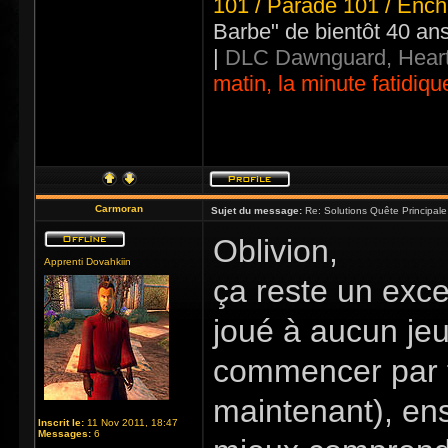
101 / Parade 101 / Ench
Barbe" de bientôt 40 an
|
DLC Dawnguard, Heart
matin, la minute fatidiqu
Carmoran
Sujet du message:
Re: Solutions Quête Principa
Oblivion,
Apprenti Dovahkiin
ça reste un exce
joué à aucun jeu
commencer par fa
maintenant), ens
Inscrit le:
11 Nov 2011, 18:47
Messages:
6