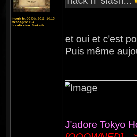
hack n' slash...
Inscrit le:
06 Déc 2011, 10:15
Messages:
194
Localisation:
Markarth
et oui et c'est p
Puis même aujour
_____________
J'adore Tokyo Hot
[OOOWNED]---