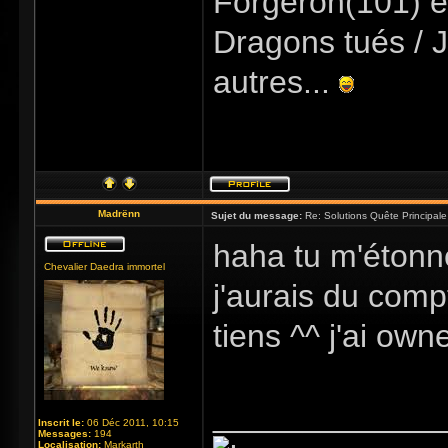
Forgeron(101) e
Dragons tués / J
autres...
Madrënn
Sujet du message:
Re: Solutions Quête Principa
haha tu m'étonne
Chevalier Daedra immortel
j'aurais du comp
tiens ^^ j'ai own
_____________
Inscrit le:
06 Déc 2011, 10:15
Messages:
194
Localisation:
Markarth