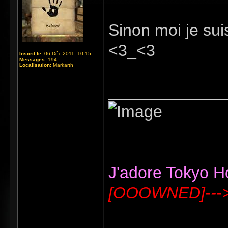
Sinon moi je sui
<3_<3
Inscrit le:
06 Déc 2011, 10:15
Messages:
194
Localisation:
Markarth
_____________
J'adore Tokyo Hot
[OOOWNED]---