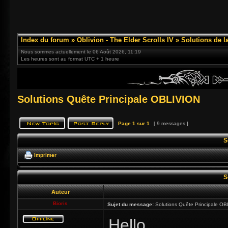
Index du forum
»
Oblivion - The Elder Scrolls IV
»
Solutions de l
Nous sommes actuellement le 06 Août 2026, 11:19
Les heures sont au format UTC + 1 heure
Solutions Quête Principale OBLIVION
Page
1
sur
1
[ 9 messages ]
S
Imprimer
S
Auteur
Bioris
Sujet du message:
Solutions Quête Principale O
Hello,