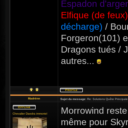
Espadon d'argen
Elfique (de feux
décharge)
/ Bour
Forgeron(101) e
Dragons tués / J
autres...
Madrënn
Sujet du message:
Re: Solutions Quête Principa
Morrowind reste
Chevalier Daedra immortel
même pour Skyri