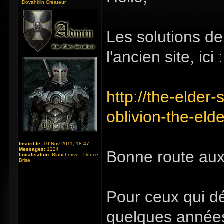
Dovahkiin Créateur
Les solutions de
l'ancien site, ici :
http://the-elder-
oblivion-the-elde
Inscrit le:
10 Nov 2011, 18:47
Messages:
1224
Bonne route au
Localisation:
Blancherive - Douce
Brise
Pour ceux qui dé
quelques années,