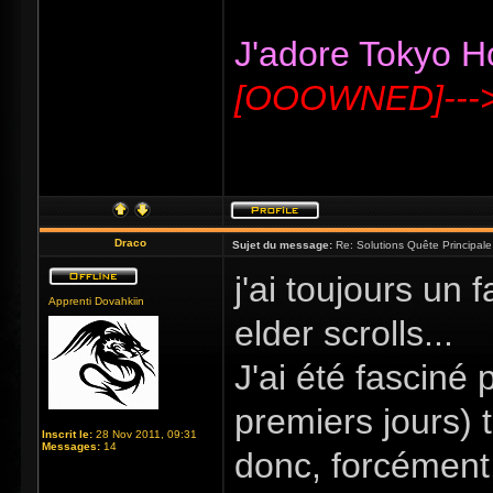
J'adore Tokyo Hot
[OOOWNED]---
Draco
Sujet du message:
Re: Solutions Quête Principa
j'ai toujours un
Apprenti Dovahkiin
elder scrolls...
J'ai été fasciné 
premiers jours) t
Inscrit le:
28 Nov 2011, 09:31
Messages:
14
donc, forcément