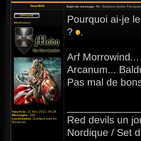
Dwarf666
Sujet du message:
Re: Solutions Quête Principa
Pourquoi ai-je l
Modérateur
?
.
Arf Morrowind...
Arcanum... Baldu
Pas mal de bons
_____________
Inscrit le:
21 Nov 2011, 06:28
Messages:
394
Red devils un jou
Localisation:
Quelque part en
Bordeciel
Nordique / Set d