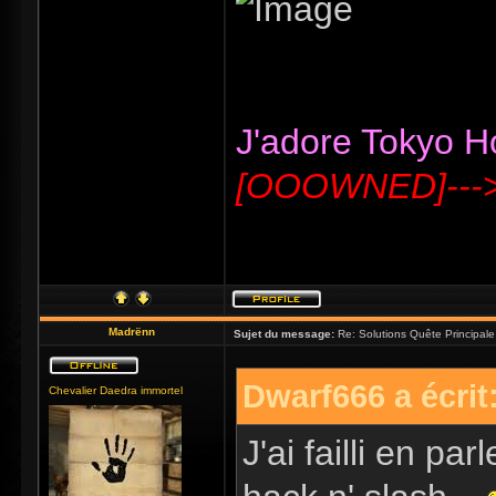
J'adore Tokyo Hot
[OOOWNED]---
Madrënn
Sujet du message:
Re: Solutions Quête Principa
Dwarf666 a écrit
Chevalier Daedra immortel
J'ai failli en pa