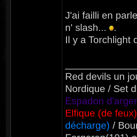
J'ai failli en pa
n' slash...
.
Il y a Torchlight
_____________
Red devils un jou
Nordique / Set d
Espadon d'argen
Elfique (de feux
décharge)
/ Bour