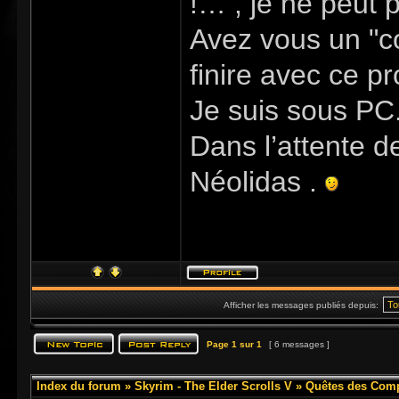
!… , je ne peut
Avez vous un "c
finire avec ce pr
Je suis sous PC
Dans l’attente de
Néolidas .
Afficher les messages publiés depuis:
Page
1
sur
1
[ 6 messages ]
Index du forum
»
Skyrim - The Elder Scrolls V
»
Quêtes des Com