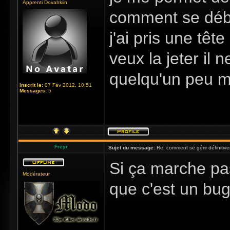
Apprenti Dovahkiin
comment se déba
j'ai pris une têt
veux la jeter il 
quelqu'un peu m
Inscrit le:
07 Fév 2012, 10:51
Messages:
5
Freyr
Sujet du message:
Re: comment se gérir définitiv
Si ça marche pas 
Modérateur
que c'est un bug.