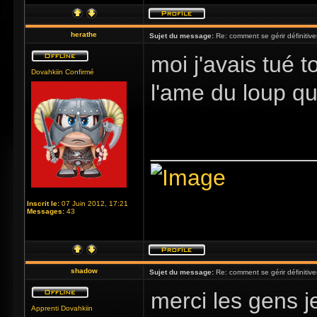
herathe
Sujet du message:
Re: comment se gérir définitiv
moi j'avais tué t
Dovahkiin Confirmé
l'ame du loup qu
_____________
Inscrit le:
07 Juin 2012, 17:21
Messages:
43
shadow
Sujet du message:
Re: comment se gérir définitiv
merci les gens je
Apprenti Dovahkiin