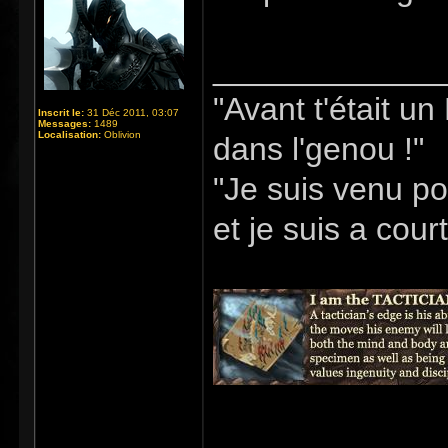
_____________
"Avant t'était u
Inscrit le:
31 Déc 2011, 03:07
Messages:
1489
Localisation:
Oblivion
dans l'genou !"
"Je suis venu po
et je suis a cour