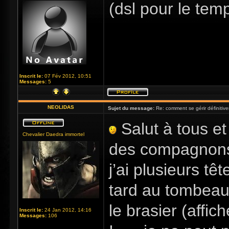
(dsl pour le tem
Inscrit le:
07 Fév 2012, 10:51
Messages:
5
NEOLIDAS
Sujet du message:
Re: comment se gérir définitive
Salut à tous et 
Chevalier Daedra immortel
des compagnons ,
j’ai plusieurs tê
tard au tombeau
le brasier (affi
Inscrit le:
24 Jan 2012, 14:16
Messages:
106