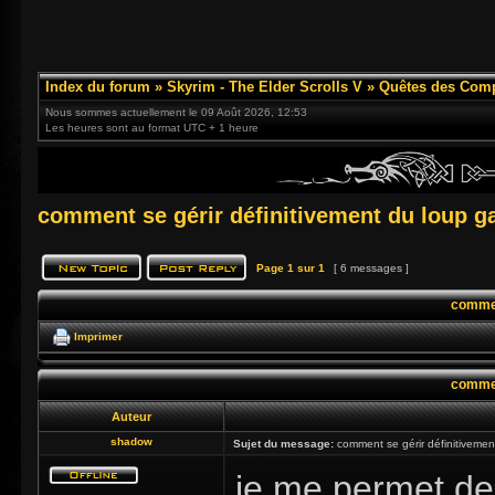
Index du forum
»
Skyrim - The Elder Scrolls V
»
Quêtes des Com
Nous sommes actuellement le 09 Août 2026, 12:53
Les heures sont au format UTC + 1 heure
comment se gérir définitivement du loup g
Page
1
sur
1
[ 6 messages ]
commen
Imprimer
commen
Auteur
shadow
Sujet du message:
comment se gérir définitivemen
je me permet de