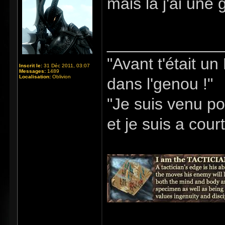
mais là j'ai une 
_____________
"Avant t'était u
Inscrit le:
31 Déc 2011, 03:07
Messages:
1489
Localisation:
Oblivion
dans l'genou !"
"Je suis venu po
et je suis a cour