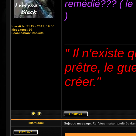
remédié??? ( le 
)
Inscrit le:
21 Fév 2012, 19:56
Messages:
16
Localisation:
Markarth
_____________
" Il n'existe 
prêtre, le gue
créer."
Miamicool
Sujet du message:
Re: Votre maison préférée dan