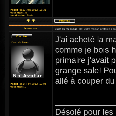
Inscrit le:
23 Jan 2012, 18:31
Messages:
33
Localisation:
Paris
hunter.rus
Sujet du message:
Re: Votre maison préférée dan
J'ai acheté la m
Oeuf de lézard
comme je bois h
primaire j'avait 
grange sale! Pou
allé à couper du
Inscrit le:
14 Fév 2012, 17:06
Messages:
1
_____________
Désolé pour les