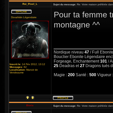
Roi_Pixel_L
Sujet du message:
Re: Votre maison préférée dan
Pour ta femme tr
Dovahkiin Légendaire
montagne ^^
_____________
Nordique niveau
47
/ Full Eboni
Bouclier Ebonite Légendaire en
Forgeage, Enchantement
101
/ 
Inscrit le:
14 Fév 2012, 13:12
25
Deadras et
27
Dragons tués 
Messages:
62
Localisation:
Manoir de
Vendeaume
Magie :
200
Santé :
500
Vigueur 
Bioris
Sujet du message:
Re: Votre maison préférée dan