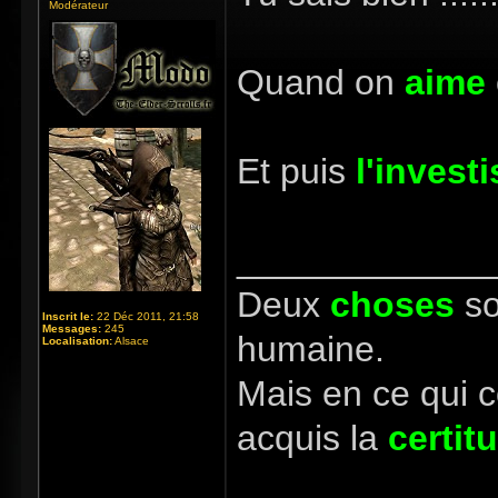
Modérateur
Quand on
aime
Et puis
l'invest
_____________
Deux
choses
so
Inscrit le:
22 Déc 2011, 21:58
Messages:
245
humaine.
Localisation:
Alsace
Mais en ce qui 
acquis la
certit