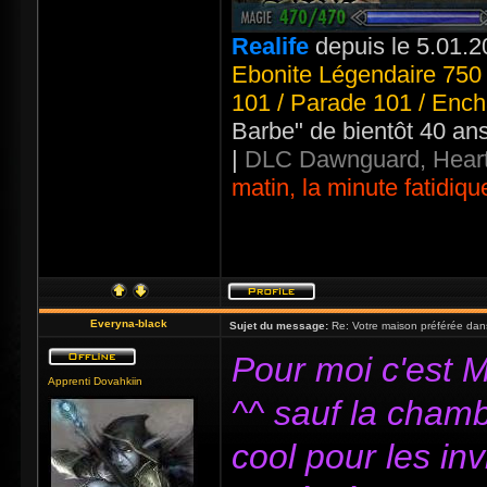
Realife
depuis le 5.01.2
Ebonite Légendaire 750 
101 / Parade 101 / Ench
Barbe" de bientôt 40 an
|
DLC Dawnguard, Heart
matin, la minute fatidiqu
Everyna-black
Sujet du message:
Re: Votre maison préférée dan
Pour moi c'est M
Apprenti Dovahkiin
^^ sauf la chamb
cool pour les inv