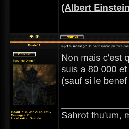
(Albert Einstei
Fenrir-18
Sujet du message:
Re: Votre maison préférée dan
Non mais c'est q
Tueur de Dragon
suis a 80 000 et
(sauf si le benef
_____________
Sahrot thu'um, 
Inscrit le:
02 Jan 2012, 15:17
Messages:
283
Localisation:
Solitude