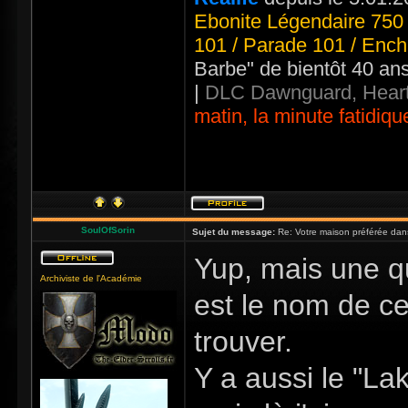
Ebonite Légendaire 750 
101 / Parade 101 / Ench
Barbe" de bientôt 40 an
|
DLC Dawnguard, Heart
matin, la minute fatidiqu
SoulOfSorin
Sujet du message:
Re: Votre maison préférée dan
Yup, mais une q
Archiviste de l'Académie
est le nom de ce
trouver.
Y a aussi le "La