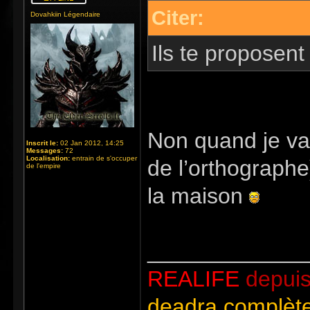
Citer:
Dovahkiin Légendaire
Ils te proposent
Non quand je vai
Inscrit le:
02 Jan 2012, 14:25
Messages:
72
Localisation:
entrain de s'occuper
de l’orthographe)
de l'empire
la maison
_____________
REALIFE
depuis
deadra complète