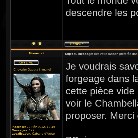
Tout le monde v
descendre les p
Miamicool
Sujet du message:
Re: Votre maison préférée dan
Je voudrais sav
Chevalier Daedra immortel
forgeage dans l
cette pièce vide 
voir le Chambella
proposer. Merci 
Inscrit le:
22 Fév 2012, 12:45
Messages:
177
Localisation:
Cabane d'Anise