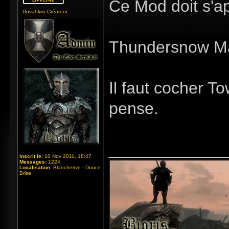
Ce Mod doit s'ap
Dovahkiin Créateur
Thundersnow M
Il faut cocher 
pense.
_____________
Inscrit le:
10 Nov 2011, 18:47
Messages:
1224
Localisation:
Blancherive - Douce
Brise