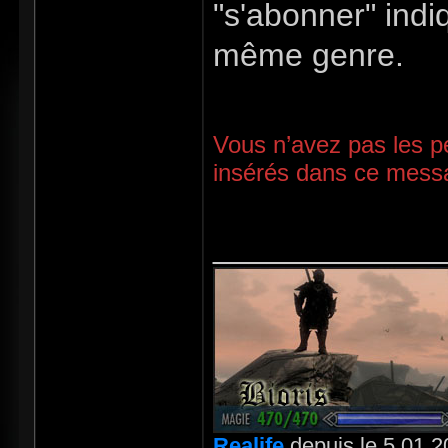
"s'abonner" ind
même genre.
Vous n’avez pas les pe
insérés dans ce mess
_____________
Realife
depuis le 5.01.2