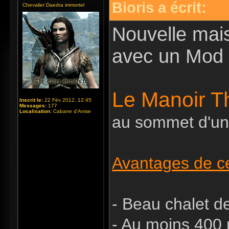
Bioris a écrit:
Chevalier Daedra immortel
Nouvelle mai
avec un Mod 
Le Manoir 
Inscrit le:
22 Fév 2012, 12:45
Messages:
177
Localisation:
Cabane d'Anise
au sommet d'un
Avantages de ce
- Beau chalet 
- Au moins 400