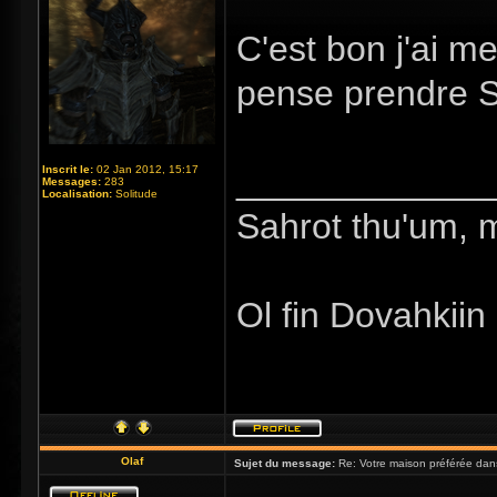
C'est bon j'ai 
pense prendre S
_____________
Inscrit le:
02 Jan 2012, 15:17
Messages:
283
Localisation:
Solitude
Sahrot thu'um, 
Ol fin Dovahkiin
Olaf
Sujet du message:
Re: Votre maison préférée dan