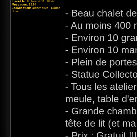
Inscrit le:
10 Nov 2011, 18:47
Messages:
1224
Localisation:
Blancherive - Douce
- Beau chalet d
Brise
- Au moins 400 
- Environ 10 gra
- Environ 10 ma
- Plein de porte
- Statue Collecto
- Tous les atelie
meule, table d'e
- Grande chamb
tête de lit (et 
- Prix : Gratuit !