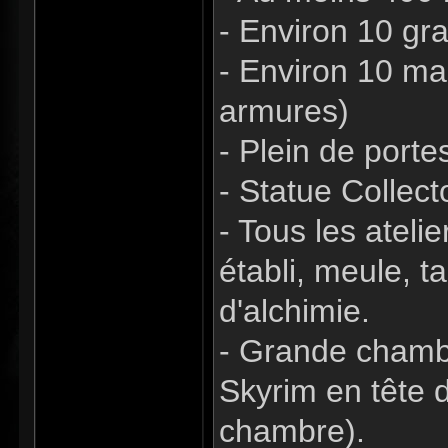
- Environ 10 gra
- Environ 10 ma
armures)
- Plein de port
- Statue Collect
- Tous les ateli
établi, meule, t
d'alchimie.
- Grande chamb
Skyrim en tête d
chambre).