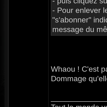
- puis cliquez s
- Pour enlever 
"s'abonner" ind
message du mê
Whaou ! C'est p
Dommage qu'elle
_____________