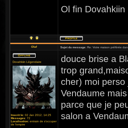
Ol fin Dovahkiin
Olaf
Sujet du message:
Re: Votre maison préférée dan
douce brise a B
Dovahkiin Légendaire
trop grand,mais
cher) moi perso 
Vendaume mais j
parce que je pe
salon a Venda
Inscrit le:
02 Jan 2012, 14:25
Messages:
72
Localisation:
entrain de s'occuper
de l'empire