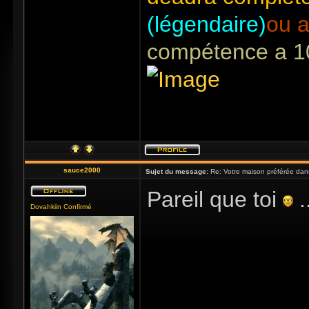
(légendaire)
ou a
compétence a 1
sauce2000
Sujet du message:
Re: Votre maison préférée dan
Pareil que toi
.
Dovahkiin Confirmé