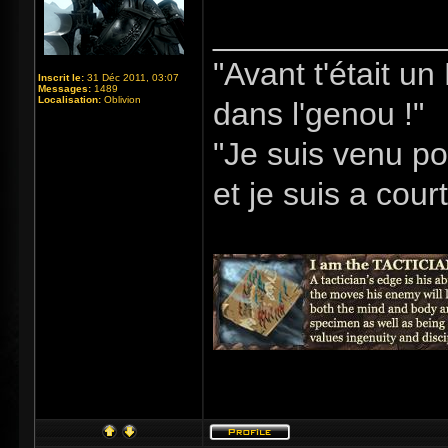
_____________
"Avant t'était u
Inscrit le:
31 Déc 2011, 03:07
Messages:
1489
Localisation:
Oblivion
dans l'genou !"
"Je suis venu po
et je suis a cour