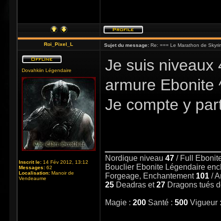
Roi_Pixel_L
Sujet du message:
Re: === Le Marathon de Skyri
Je suis niveaux 
Dovahkiin Légendaire
armure Ebonite 
Je compte y part
_____________
Nordique niveau
47
/ Full Eboni
Inscrit le:
14 Fév 2012, 13:12
Bouclier Ebonite Légendaire en
Messages:
62
Localisation:
Manoir de
Forgeage, Enchantement
101
/ 
Vendeaume
25
Deadras et
27
Dragons tués 
Magie :
200
Santé :
500
Vigueur 