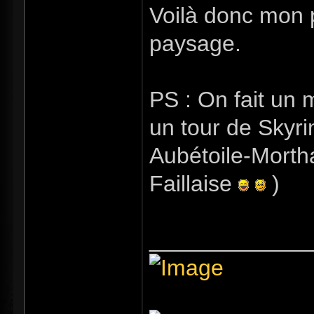
Voilà donc mon p
paysage.
PS : On fait un 
un tour de Skyri
Aubétoile-Morth
Faillaise
)
_____________