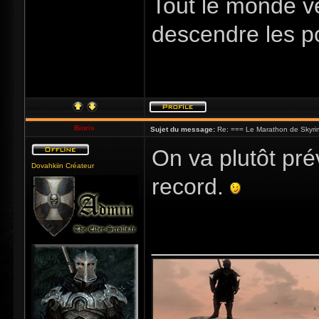
Tout le monde v
descendre les p
Bioris
Sujet du message:
Re: === Le Marathon de Skyri
On va plutôt pré
Dovahkiin Créateur
record.
_____________