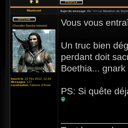
Miamicool
Sujet du message:
Re: === Le Marathon de Skyri
Vous vous entra
Chevalier Daedra immortel
Un truc bien dé
perdant doit sac
Boethia... gnar
Inscrit le:
22 Fév 2012, 12:45
Messages:
177
Localisation:
Cabane d'Anise
PS: Si quête déjà
_____________