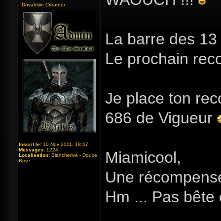
Dovahkiin Créateur
La barre des 13 
Le prochain rec
Je place ton re
686 de Vigueur
Inscrit le:
10 Nov 2011, 18:47
Messages:
1224
Miamicool,
Localisation:
Blancherive - Douce
Brise
Une récompense 
Hm ... Pas bête 