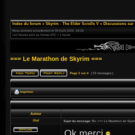
Index du forum
»
Skyrim - The Elder Scrolls V
»
Discussions sur
Nous sommes actuellement le 06 Août 2026, 18:26
Les heures sont au format UTC + 1 heure
=== Le Marathon de Skyrim ===
Page
2
sur
4
[ 53 messages ]
Imprimer
Auteur
Olaf
Sujet du message:
Re: === Le Marathon de Skyri
Ok merci