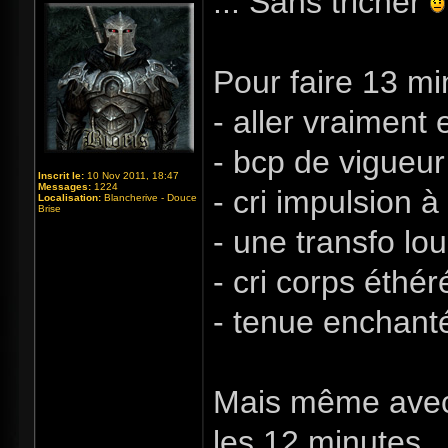
... Sans tricher
Pour faire 13 min
- aller vraiment 
- bcp de vigueur
Inscrit le:
10 Nov 2011, 18:47
Messages:
1224
- cri impulsion 
Localisation:
Blancherive - Douce
Brise
- une transfo lo
- cri corps éthé
- tenue enchanté
Mais même avec 
les 12 minutes.