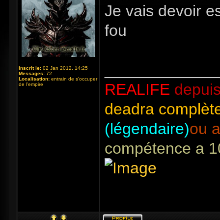
Je vais devoir 
fou
_____________
Inscrit le:
02 Jan 2012, 14:25
Messages:
72
Localisation:
entrain de s'occuper
REALIFE
depuis
de l'empire
deadra complète
(légendaire)
ou a
compétence a 1