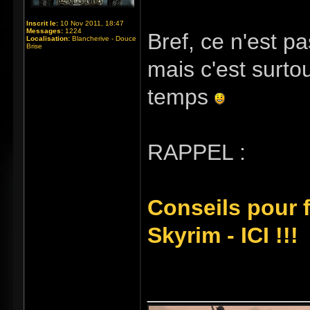
Inscrit le:
10 Nov 2011, 18:47
Messages:
1224
Bref, ce n'est pa
Localisation:
Blancherive - Douce
Brise
mais c'est surtou
temps
RAPPEL :
Conseils pour 
Skyrim - ICI !!!
_____________