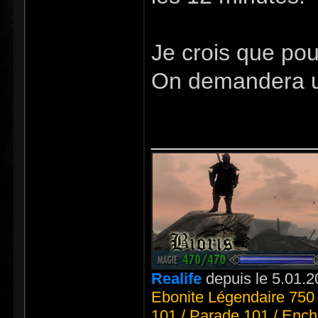
Je crois que pou
On demandera u
_____________
Realife
depuis le 5.01.2
Ebonite Légendaire 750 
101 / Parade 101 / Ench