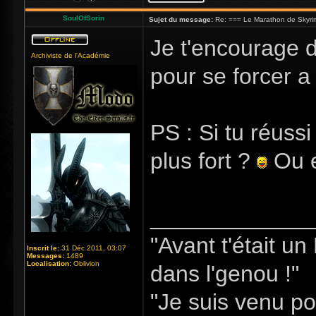
SoulOfSorin
Sujet du message:
Re: === Le Marathon de Skyri
Je t'encourage de
Archiviste de l'Académie
pour se forcer 
PS : Si tu réussi
plus fort ?
Ou e
_____________
"Avant t'était u
Inscrit le:
31 Déc 2011, 03:07
Messages:
1489
Localisation:
Oblivion
dans l'genou !"
"Je suis venu po