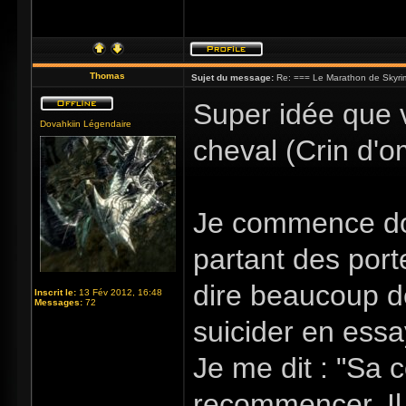
Thomas
Sujet du message:
Re: === Le Marathon de Skyri
Super idée que v
Dovahkiin Légendaire
cheval (Crin d'
Je commence do
partant des porte
dire beaucoup d
Inscrit le:
13 Fév 2012, 16:48
Messages:
72
suicider en ess
Je me dit : "Sa
recommencer. Il