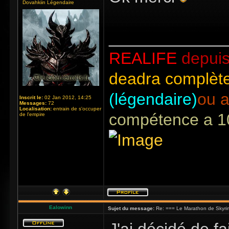
Dovahkiin Légendaire
_____________
REALIFE
depuis
deadra complète
(légendaire)
ou a
Inscrit le:
02 Jan 2012, 14:25
Messages:
72
Localisation:
entrain de s'occuper
compétence a 1
de l'empire
Ealowinn
Sujet du message:
Re: === Le Marathon de Skyri