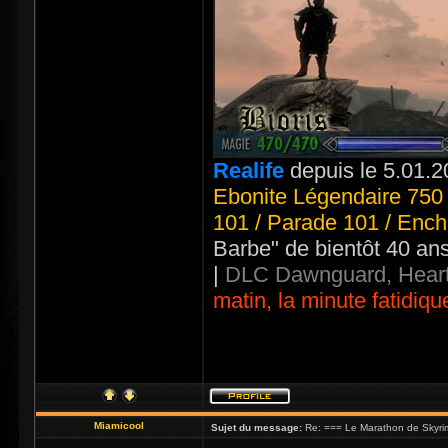
Realife
depuis le 5.01.2
Ebonite Légendaire 750 
101 / Parade 101 / Ench
Barbe" de bientôt 40 an
|
DLC Dawnguard, Heart
matin, la minute fatidiqu
Miamicool
Sujet du message:
Re: === Le Marathon de Skyri