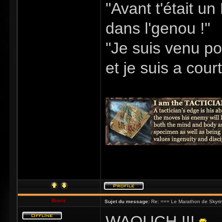
"Avant t'était u
dans l'genou !"
"Je suis venu po
et je suis a cour
Bioris
Sujet du message:
Re: === Le Marathon de Skyri
WAOUCH !!!