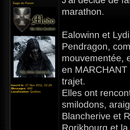
J'ai décidé de f
Sage du Forum
marathon.
Ealowinn et Lyd
Pendragon, comm
mouvementée, et 
en MARCHANT et
trajet.
Inscrit le:
27 Nov 2011, 22:26
Messages:
460
Elles ont rencon
Localisation:
Québec
smilodons, arai
Blancherive et R
Rorikbourg et la