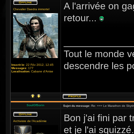
A l'arrivée on g
Chevalier Daedra immortel
retour...
_____________
Tout le monde v
descendre les p
Inscrit le:
22 Fév 2012, 12:45
Messages:
177
Localisation:
Cabane d'Anise
SoulOfSorin
Sujet du message:
Re: === Le Marathon de Skyri
Bon j'ai fini par 
Archiviste de l'Académie
et je l'ai squizzé.