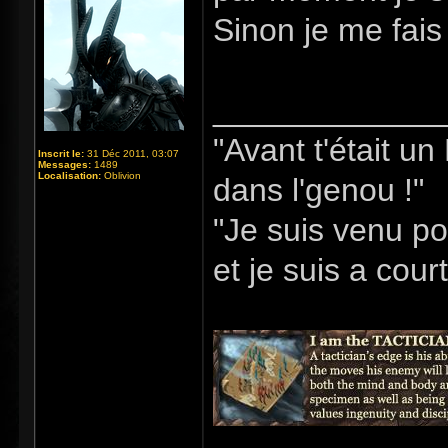
Sinon je me fais
_____________
"Avant t'était u
Inscrit le:
31 Déc 2011, 03:07
Messages:
1489
Localisation:
Oblivion
dans l'genou !"
"Je suis venu po
et je suis a cour