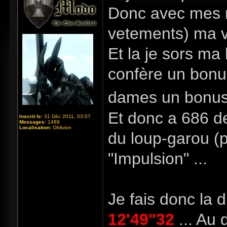
Donc avec mes r
vetements) ma vi
Et la je sors ma
confère un bonus
dames un bonu
Et donc a 686 de
Inscrit le:
31 Déc 2011, 03:07
Messages:
1489
Localisation:
Oblivion
du loup-garou (p
"Impulsion" ...
Je fais donc la d
12'49"32
... Au