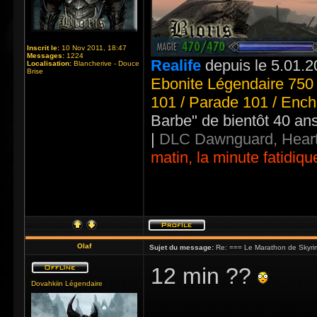
Inscrit le:
10 Nov 2011, 18:47
Messages:
1224
Realife
depuis le 5.01.2
Localisation:
Blancherive - Douce
Brise
Ebonite Légendaire 750 
101 / Parade 101 / Ench
Barbe" de bientôt 40 an
|
DLC Dawnguard, Heart
matin, la minute fatidiqu
Olaf
Sujet du message:
Re: === Le Marathon de Skyri
12 min ??
Dovahkiin Légendaire