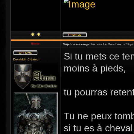
Bioris
Sujet du message:
Re: === Le Marathon de Skyri
Si tu mets ce te
Dovahkiin Créateur
moins à pieds,
tu pourras retent
Tu ne peux tombe
si tu es à cheval,