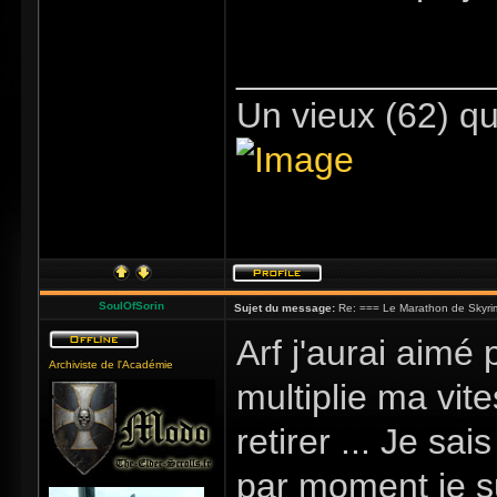
_____________
Un vieux (62) qu
SoulOfSorin
Sujet du message:
Re: === Le Marathon de Skyri
Arf j'aurai aimé 
Archiviste de l'Académie
multiplie ma vite
retirer ... Je sa
par moment je s