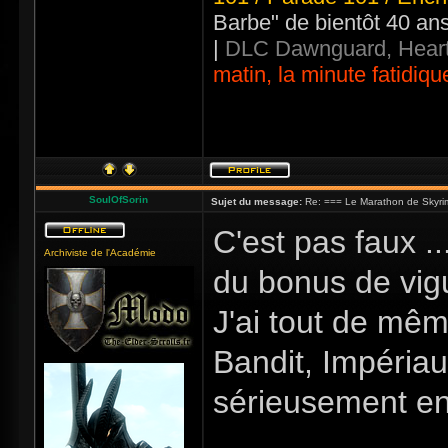
Barbe" de bientôt 40 an
|
DLC Dawnguard, Heart
matin, la minute fatidiqu
SoulOfSorin
Sujet du message:
Re: === Le Marathon de Skyri
C'est pas faux ..
Archiviste de l'Académie
du bonus de vigu
J'ai tout de mêm
Bandit, Impériau
sérieusement en