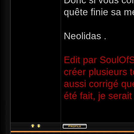
Donc si vous co
quête finie sa me
Neolidas .
Edit par SoulOfSo
créer plusieurs 
aussi corrigé qu
été fait, je ser