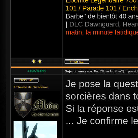
Ebonite Légendaire 750 
101 / Parade 101 / Ench
Barbe" de bientôt 40 an
|
DLC Dawnguard, Heart
matin, la minute fatidiqu
SoulOfSorin
Sujet du message:
Re: [Gloire funèbre?] Impossib
Je pose la quest
Archiviste de l'Académie
sorcières dans t
Si la réponse es
... Je confirme l