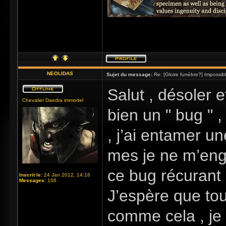
NEOLIDAS
Sujet du message:
Re: [Gloire funèbre?] Impossib
Salut , désoler e
Chevalier Daedra immortel
bien un " bug " ,
, j’ai entamer u
mes je ne m’enga
ce bug récurant 
Inscrit le:
24 Jan 2012, 14:16
Messages:
106
J’espère que tou
comme cela , je 