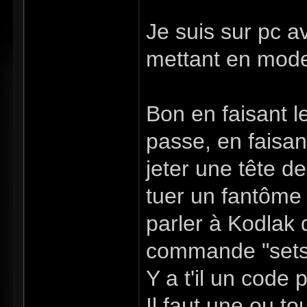
Je suis sur pc 
mettant en mode 
Bon en faisant l
passe, en faisa
jeter une tête d
tuer un fantôme
parler à Kodlak q
commande "setst
Y a t'il un code
Il faut une ou to