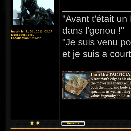
_____________
"Avant t'était u
dans l'genou !"
Inscrit le:
31 Déc 2011, 03:07
Messages:
1489
Localisation:
Oblivion
"Je suis venu po
et je suis a cour