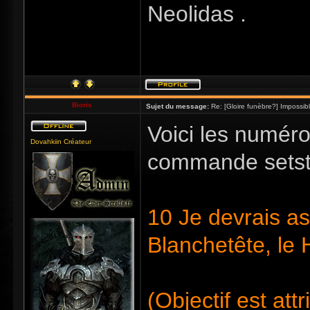
Neolidas .
Bioris
Sujet du message:
Re: [Gloire funèbre?] Impossib
Voici les numéro
Dovahkiin Créateur
commande setst
10 Je devrais as
Blanchetête, le
(Objectif est att