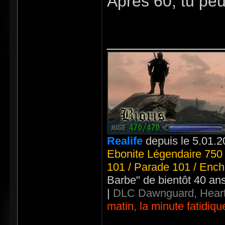
Après 60, tu peu
_____________
Realife
depuis le 5.01.2
Ebonite Légendaire 750 
101 / Parade 101 / Ench
Barbe" de bientôt 40 an
|
DLC Dawnguard, Heart
matin, la minute fatidiqu