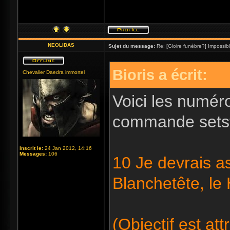
NEOLIDAS
Sujet du message:
Re: [Gloire funèbre?] Impossib
Bioris a écrit:
Chevalier Daedra immortel
Voici les numéro
commande setst
Inscrit le:
24 Jan 2012, 14:16
Messages:
106
10 Je devrais as
Blanchetête, le
(Objectif est att