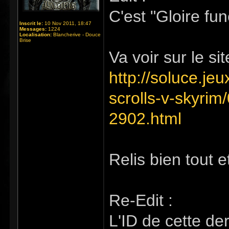
C'est "Gloire fu
Inscrit le:
10 Nov 2011, 18:47
Messages:
1224
Localisation:
Blancherive - Douce
Brise
Va voir sur le sit
http://soluce.je
scrolls-v-skyrim
2902.html
Relis bien tout e
Re-Edit :
L'ID de cette de