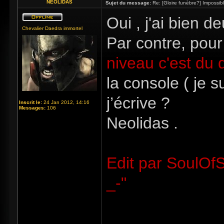
NEOLIDAS
Sujet du message:
Re: [Gloire funèbre?] Impossib
Oui , j'ai bien de
Chevalier Daedra immortel
Par contre, pour
niveau c'est du
la console ( je s
j’écrive ?
Inscrit le:
24 Jan 2012, 14:16
Messages:
106
Neolidas .
Edit par SoulOfS
_-"