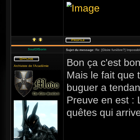
SoulOfSorin
Sujet du message:
Re: [Gloire funèbre?] Impossib
Bon ça c'est bo
Archiviste de l'Académie
Mais le fait que
buguer a tendan
Preuve en est : 
quêtes qui arriv
_____________