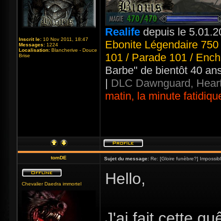
Realife
depuis le 5.01.2
Inscrit le:
10 Nov 2011, 18:47
Ebonite Légendaire 750 
Messages:
1224
Localisation:
Blancherive - Douce
101 / Parade 101 / Ench
Brise
Barbe" de bientôt 40 an
|
DLC Dawnguard, Heart
matin, la minute fatidiqu
tomDE
Sujet du message:
Re: [Gloire funèbre?] Impossib
Hello,
Chevalier Daedra immortel
J'ai fait cette q