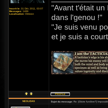
"Avant t'était u
Inscrit le:
31 Déc 2011, 03:07
Messages:
1489
Localisation:
Oblivion
dans l'genou !"
"Je suis venu po
et je suis a cour
NEOLIDAS
Sujet du message:
Re: [Gloire funèbre?] Impossib