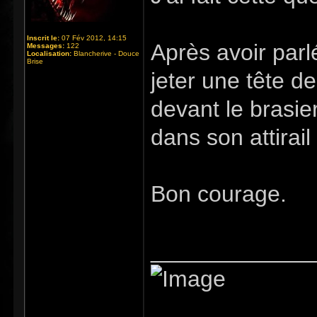
Inscrit le:
07 Fév 2012, 14:15
Après avoir par
Messages:
122
Localisation:
Blancherive - Douce
Brise
jeter une tête de
devant le brasier
dans son attirail
Bon courage.
_____________