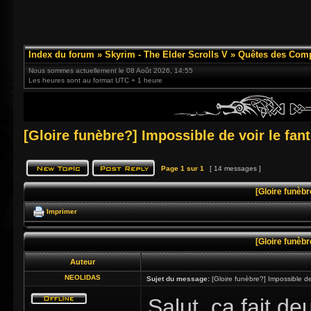
Index du forum
»
Skyrim - The Elder Scrolls V
»
Quêtes des Com
Nous sommes actuellement le 08 Août 2026, 14:55
Les heures sont au format UTC + 1 heure
[Gloire funèbre?] Impossible de voir le f
Page
1
sur
1
[ 14 messages ]
[Gloire funèb
Imprimer
[Gloire funèb
Auteur
NEOLIDAS
Sujet du message:
[Gloire funèbre?] Impossible d
Salut, ça fait de