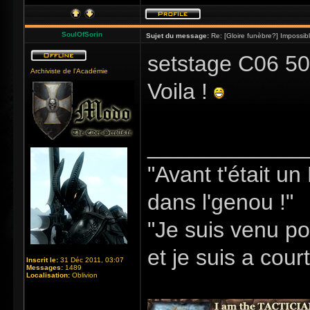
SoulOfSorin
Sujet du message:
Re: [Gloire funèbre?] Impossib
setstage C06 50
Archiviste de l'Académie
Voila !
_____________
"Avant t'était u
dans l'genou !"
"Je suis venu po
et je suis a cour
Inscrit le:
31 Déc 2011, 03:07
Messages:
1489
Localisation:
Oblivion