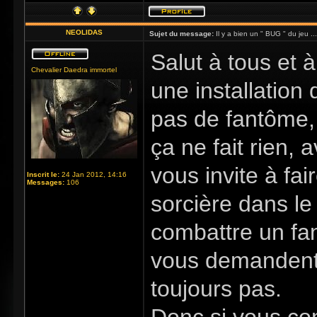
NEOLIDAS
Sujet du message:
Il y a bien un " BUG " du jeu ...
Salut à tous et à 
Chevalier Daedra immortel
une installation 
pas de fantôme, 
ça ne fait rien,
vous invite à fai
Inscrit le:
24 Jan 2012, 14:16
Messages:
106
sorcière dans le
combattre un fan
vous demandent 
toujours pas.