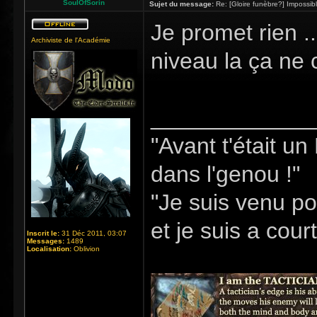
SoulOfSorin
Sujet du message:
Re: [Gloire funèbre?] Impossib
Je promet rien .
Archiviste de l'Académie
niveau la ça ne 
_____________
"Avant t'était u
dans l'genou !"
"Je suis venu po
et je suis a cour
Inscrit le:
31 Déc 2011, 03:07
Messages:
1489
Localisation:
Oblivion