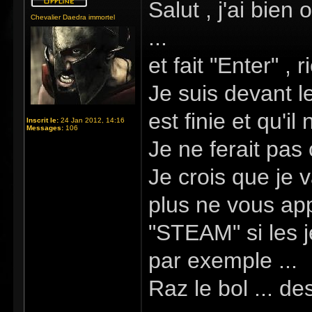
Salut , j'ai bien
Chevalier Daedra immortel
...
et fait "Enter" 
Je suis devant l
est finie et qu'il
Inscrit le:
24 Jan 2012, 14:16
Messages:
106
Je ne ferait pas 
Je crois que je 
plus ne vous ap
"STEAM" si les 
par exemple ...
Raz le bol ... de