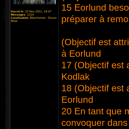
15 Eorlund beso
Inscrit le:
10 Nov 2011, 18:47
Messages:
1224
préparer à remo
Localisation:
Blancherive - Douce
Brise
(Objectif est at
à Eorlund
17 (Objectif est
Kodlak
18 (Objectif est
Eorlund
20 En tant que m
convoquer dans 