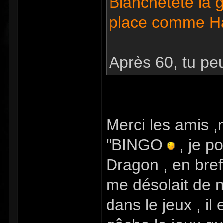
Blanchetête la g
place comme H
Après 60, tu pe
Merci les amis
"BINGO
, je p
Dragon , en bref 
me désolait de n
dans le jeux , il 