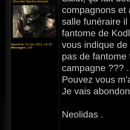
Chevalier Daedra immortel
compagnons et a 
salle funéraire i
fantome de Kodla
vous indique de 
Inscrit le:
24 Jan 2012, 14:16
Messages:
106
pas de fantome t
campagne ??? ..
Pouvez vous m'ai
Je vais abondonn
Neolidas .