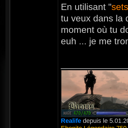
En utilisant "
set
tu veux dans la q
moment où tu doi
euh ... je me tr
_____________
Realife
depuis le 5.01.2