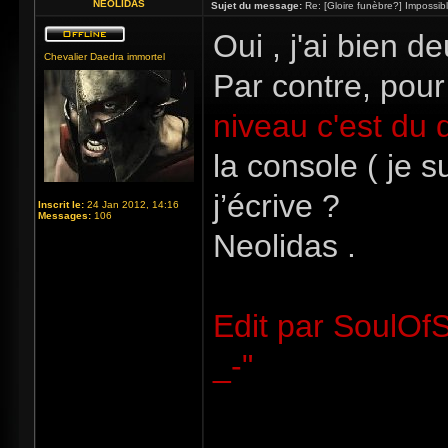
NEOLIDAS
Sujet du message:
Re: [Gloire funèbre?] Impossib
Oui , j'ai bien de
Chevalier Daedra immortel
Par contre, pour
niveau c'est du
la console ( je s
j’écrive ?
Inscrit le:
24 Jan 2012, 14:16
Messages:
106
Neolidas .
Edit par SoulOfS
_-"