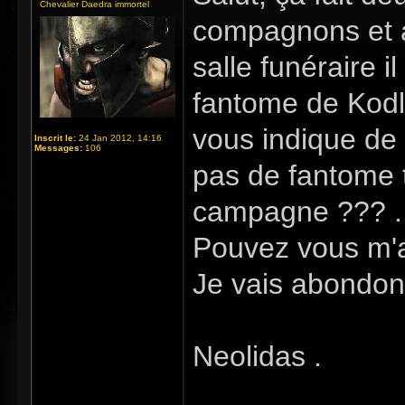
Chevalier Daedra immortel
compagnons et a 
salle funéraire i
fantome de Kodla
vous indique de 
Inscrit le:
24 Jan 2012, 14:16
Messages:
106
pas de fantome t
campagne ??? ..
Pouvez vous m'ai
Je vais abondonn
Neolidas .