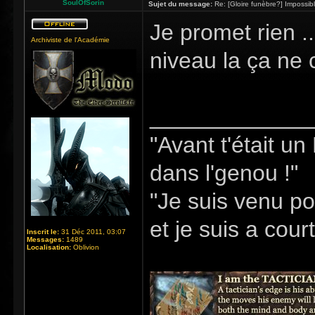
SoulOfSorin
Sujet du message:
Re: [Gloire funèbre?] Impossib
Je promet rien .
Archiviste de l'Académie
niveau la ça ne 
_____________
"Avant t'était u
dans l'genou !"
"Je suis venu po
et je suis a cour
Inscrit le:
31 Déc 2011, 03:07
Messages:
1489
Localisation:
Oblivion