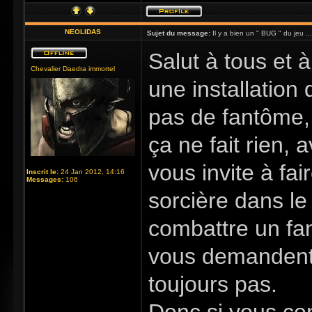
NEOLIDAS
Sujet du message:
Il y a bien un " BUG " du jeu ...
Salut à tous et à 
Chevalier Daedra immortel
une installation 
pas de fantôme, 
ça ne fait rien,
vous invite à fai
Inscrit le:
24 Jan 2012, 14:16
Messages:
106
sorcière dans le
combattre un fan
vous demandent 
toujours pas.