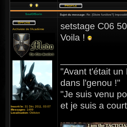
SoulOfSorin
Sujet du message:
Re: [Gloire funèbre?] Impossib
setstage C06 50
Archiviste de l'Académie
Voila !
_____________
"Avant t'était u
dans l'genou !"
"Je suis venu po
et je suis a cour
Inscrit le:
31 Déc 2011, 03:07
Messages:
1489
Localisation:
Oblivion