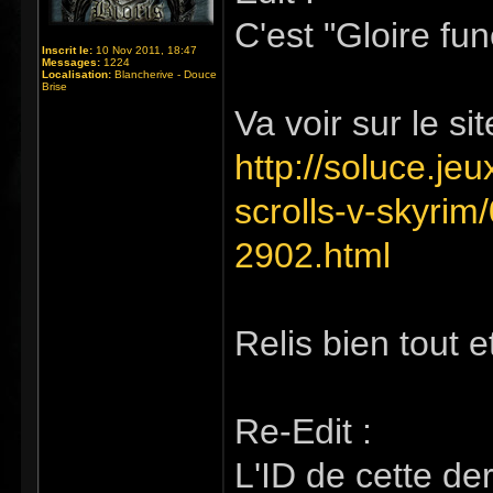
C'est "Gloire fu
Inscrit le:
10 Nov 2011, 18:47
Messages:
1224
Localisation:
Blancherive - Douce
Brise
Va voir sur le sit
http://soluce.je
scrolls-v-skyrim
2902.html
Relis bien tout e
Re-Edit :
L'ID de cette de