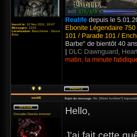
Realife
depuis le 5.01.2
Inscrit le:
10 Nov 2011, 18:47
Ebonite Légendaire 750 
Messages:
1224
Localisation:
Blancherive - Douce
101 / Parade 101 / Ench
Brise
Barbe" de bientôt 40 an
|
DLC Dawnguard, Heart
matin, la minute fatidiqu
tomDE
Sujet du message:
Re: [Gloire funèbre?] Impossib
Hello,
Chevalier Daedra immortel
J'ai fait cette q