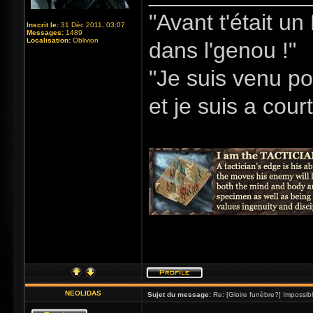
"Avant t'était u
Inscrit le:
31 Déc 2011, 03:07
Messages:
1489
Localisation:
Oblivion
dans l'genou !"
"Je suis venu po
et je suis a cour
NEOLIDAS
Sujet du message:
Re: [Gloire funèbre?] Impossib