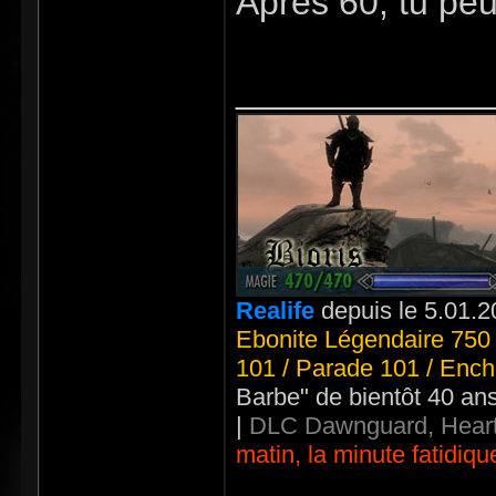
Après 60, tu peu
_____________
Realife
depuis le 5.01.2
Ebonite Légendaire 750 
101 / Parade 101 / Ench
Barbe" de bientôt 40 an
|
DLC Dawnguard, Heart
matin, la minute fatidiqu