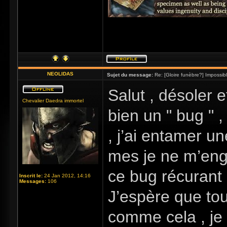
NEOLIDAS
Sujet du message:
Re: [Gloire funèbre?] Impossib
Salut , désoler e
Chevalier Daedra immortel
bien un " bug " ,
, j’ai entamer u
mes je ne m’enga
ce bug récurant 
Inscrit le:
24 Jan 2012, 14:16
Messages:
106
J’espère que tou
comme cela , je 