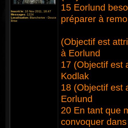
15 Eorlund beso
Inscrit le:
10 Nov 2011, 18:47
Messages:
1224
préparer à remo
Localisation:
Blancherive - Douce
Brise
(Objectif est at
à Eorlund
17 (Objectif est
Kodlak
18 (Objectif est
Eorlund
20 En tant que m
convoquer dans 