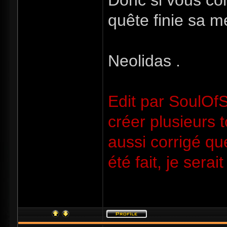
Donc si vous co
quête finie sa me
Neolidas .
Edit par SoulOfSo
créer plusieurs 
aussi corrigé qu
été fait, je ser