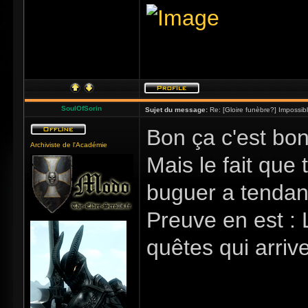
SoulOfSorin
Sujet du message:
Re: [Gloire funèbre?] Impossib
Bon ça c'est bo
Archiviste de l'Académie
Mais le fait que
buguer a tendan
Preuve en est : 
quêtes qui arriv
_____________