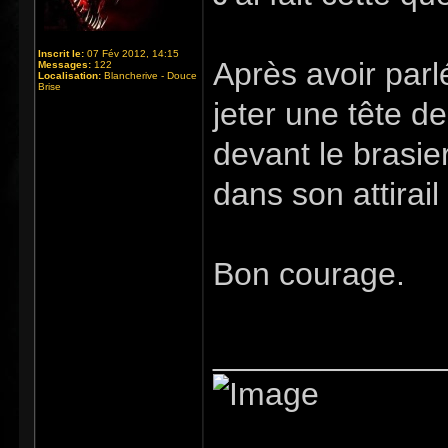
Inscrit le:
07 Fév 2012, 14:15
Après avoir par
Messages:
122
Localisation:
Blancherive - Douce
Brise
jeter une tête de
devant le brasier
dans son attirail
Bon courage.
_____________