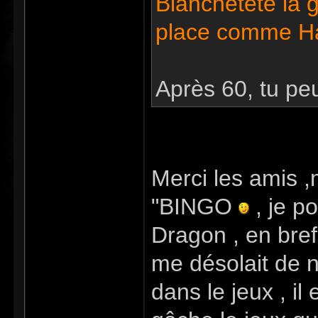
Blanchetête la g
place comme H
Après 60, tu pe
Merci les amis
"BINGO
, je p
Dragon , en bref 
me désolait de n
dans le jeux , il 