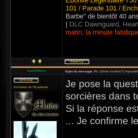
Ebonite Légendaire 750 
101 / Parade 101 / Ench
Barbe" de bientôt 40 an
|
DLC Dawnguard, Heart
matin, la minute fatidiqu
SoulOfSorin
Sujet du message:
Re: [Gloire funèbre?] Impossib
Je pose la quest
Archiviste de l'Académie
sorcières dans t
Si la réponse es
... Je confirme l