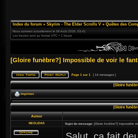
Index du forum
»
Skyrim - The Elder Scrolls V
»
Quêtes des Com
Nous sommes actuellement le 06 Août 2026, 03:41
Les heures sont au format UTC + 1 heure
[Gloire funèbre?] Impossible de voir le f
Page
1
sur
1
[ 14 messages ]
[Gloire funèb
Imprimer
[Gloire funèb
Auteur
NEOLIDAS
Sujet du message:
[Gloire funèbre?] Impossible d
Salut, ça fait de