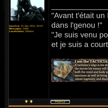
_____________
"Avant t'était u
dans l'genou !"
Inscrit le:
31 Déc 2011, 03:07
Messages:
1489
Localisation:
Oblivion
"Je suis venu po
et je suis a cour