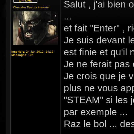
Salut , j'ai bien
Chevalier Daedra immortel
...
et fait "Enter" 
Je suis devant l
est finie et qu'il
Inscrit le:
24 Jan 2012, 14:16
Messages:
106
Je ne ferait pas 
Je crois que je 
plus ne vous ap
"STEAM" si les 
par exemple ...
Raz le bol ... de