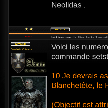
Neolidas .
Bioris
Sujet du message:
Re: [Gloire funèbre?] Impossib
Voici les numéro
Dovahkiin Créateur
commande setst
10 Je devrais as
Blanchetête, le
(Objectif est att