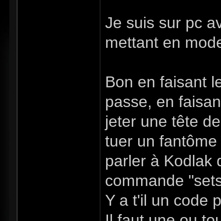
Je suis sur pc 
mettant en mode 
Bon en faisant l
passe, en faisa
jeter une tête d
tuer un fantôme
parler à Kodlak q
commande "setst
Y a t'il un code
Il faut une ou to