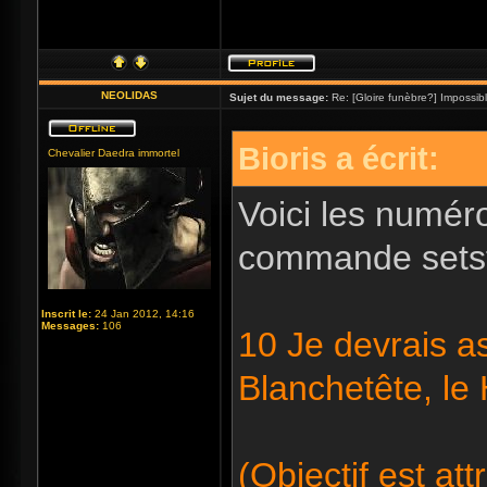
NEOLIDAS
Sujet du message:
Re: [Gloire funèbre?] Impossib
Bioris a écrit:
Chevalier Daedra immortel
Voici les numéro
commande setst
Inscrit le:
24 Jan 2012, 14:16
Messages:
106
10 Je devrais as
Blanchetête, le
(Objectif est att