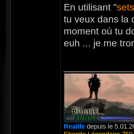
En utilisant "
set
tu veux dans la q
moment où tu doi
euh ... je me tr
_____________
Realife
depuis le 5.01.2