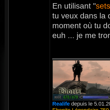
En utilisant "
set
tu veux dans la q
moment où tu doi
euh ... je me tr
_____________
Realife
depuis le 5.01.2