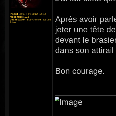
Inscrit le:
07 Fév 2012, 14:15
Après avoir par
Messages:
122
Localisation:
Blancherive - Douce
Brise
jeter une tête de
devant le brasier
dans son attirail
Bon courage.
_____________