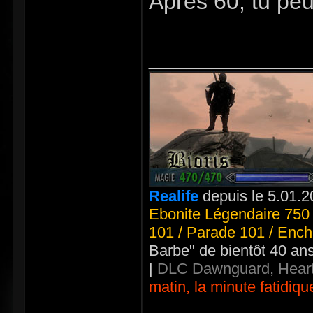
Après 60, tu peu
_____________
Realife
depuis le 5.01.2
Ebonite Légendaire 750 
101 / Parade 101 / Ench
Barbe" de bientôt 40 an
|
DLC Dawnguard, Heart
matin, la minute fatidiqu