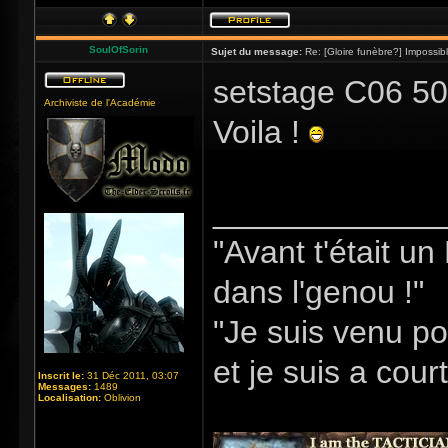
SoulOfSorin
Sujet du message:
Re: [Gloire funèbre?] Impossib
setstage C06 50
Archiviste de l'Académie
Voila !
_____________
"Avant t'était u
dans l'genou !"
"Je suis venu po
et je suis a cour
Inscrit le:
31 Déc 2011, 03:07
Messages:
1489
Localisation:
Oblivion