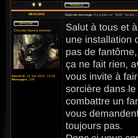
NEOLIDAS
Sujet du message:
Il y a bien un " BUG " du jeu ...
Salut à tous et à 
Chevalier Daedra immortel
une installation 
pas de fantôme, 
ça ne fait rien,
vous invite à fai
Inscrit le:
24 Jan 2012, 14:16
Messages:
106
sorcière dans le
combattre un fan
vous demandent 
toujours pas.