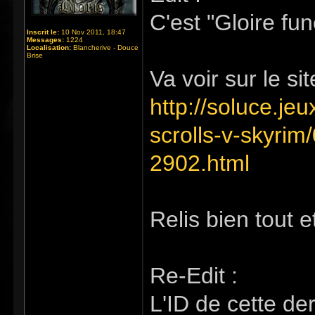
C'est "Gloire fu
Inscrit le:
10 Nov 2011, 18:47
Messages:
1224
Localisation:
Blancherive - Douce
Brise
Va voir sur le sit
http://soluce.je
scrolls-v-skyrim
2902.html
Relis bien tout e
Re-Edit :
L'ID de cette de