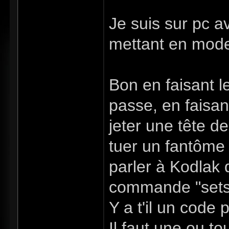
Je suis sur pc 
mettant en mode 
Bon en faisant l
passe, en faisa
jeter une tête d
tuer un fantôme
parler à Kodlak q
commande "setst
Y a t'il un code
Il faut une ou to