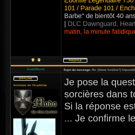
Ebonite Légendaire 750 
101 / Parade 101 / Ench
Barbe" de bientôt 40 an
|
DLC Dawnguard, Heart
matin, la minute fatidiqu
SoulOfSorin
Sujet du message:
Re: [Gloire funèbre?] Impossib
Je pose la quest
Archiviste de l'Académie
sorcières dans t
Si la réponse es
... Je confirme l