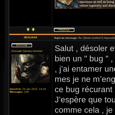
NEOLIDAS
Sujet du message:
Re: [Gloire funèbre?] Impossib
Salut , désoler e
Chevalier Daedra immortel
bien un " bug " ,
, j’ai entamer u
mes je ne m’enga
ce bug récurant 
Inscrit le:
24 Jan 2012, 14:16
Messages:
106
J’espère que tou
comme cela , je 