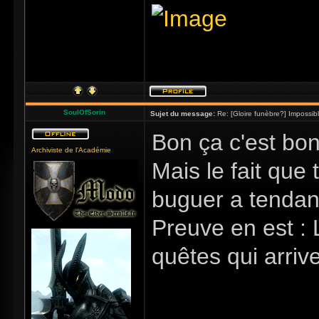
SoulOfSorin
Sujet du message:
Re: [Gloire funèbre?] Impossib
Bon ça c'est bo
Archiviste de l'Académie
Mais le fait que
buguer a tendan
Preuve en est : 
quêtes qui arriv
_____________