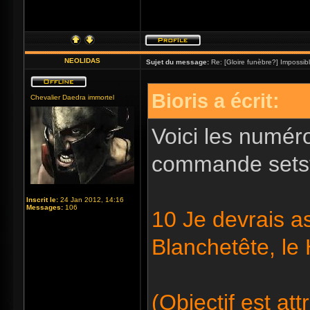
NEOLIDAS
Sujet du message:
Re: [Gloire funèbre?] Impossib
Bioris a écrit:
Chevalier Daedra immortel
Voici les numéro
commande setst
Inscrit le:
24 Jan 2012, 14:16
Messages:
106
10 Je devrais as
Blanchetête, le
(Objectif est att