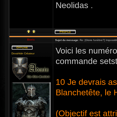
Neolidas .
Bioris
Sujet du message:
Re: [Gloire funèbre?] Impossib
Voici les numéro
Dovahkiin Créateur
commande setst
10 Je devrais as
Blanchetête, le
(Objectif est att