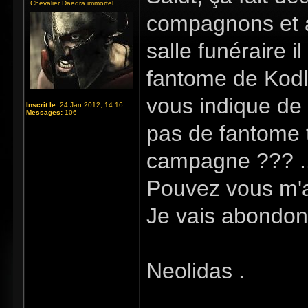
Chevalier Daedra immortel
compagnons et a 
salle funéraire i
fantome de Kodla
vous indique de 
Inscrit le:
24 Jan 2012, 14:16
Messages:
106
pas de fantome t
campagne ??? ..
Pouvez vous m'ai
Je vais abondonn
Neolidas .