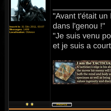
_____________
"Avant t'était u
dans l'genou !"
Inscrit le:
31 Déc 2011, 03:07
Messages:
1489
Localisation:
Oblivion
"Je suis venu po
et je suis a cour