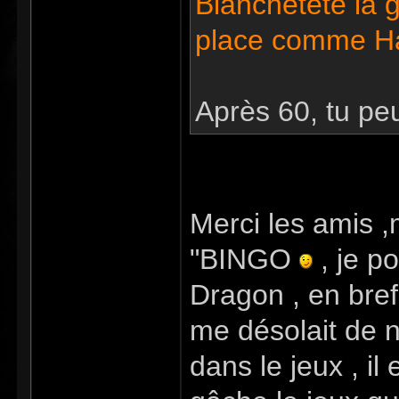
Blanchetête la g
place comme H
Après 60, tu pe
Merci les amis
"BINGO
, je p
Dragon , en bref 
me désolait de n
dans le jeux , il 