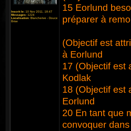
15 Eorlund beso
Inscrit le:
10 Nov 2011, 18:47
Messages:
1224
préparer à remo
Localisation:
Blancherive - Douce
Brise
(Objectif est at
à Eorlund
17 (Objectif est
Kodlak
18 (Objectif est
Eorlund
20 En tant que m
convoquer dans 