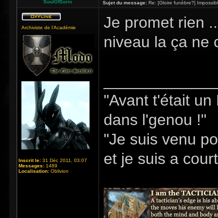
SoulOfSorin
Sujet du message:
Re: [Gloire funèbre?] Impossib
Je promet rien .
Archiviste de l'Académie
niveau la ça ne 
_____________
"Avant t'était u
dans l'genou !"
"Je suis venu po
et je suis a cour
Inscrit le:
31 Déc 2011, 03:07
Messages:
1489
Localisation:
Oblivion