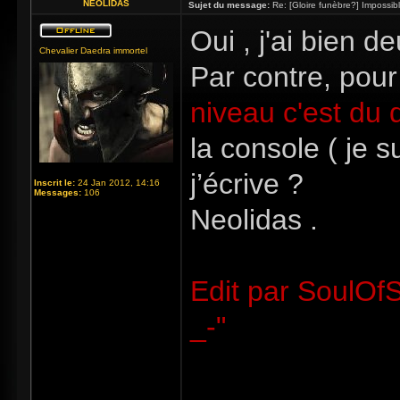
NEOLIDAS
Sujet du message:
Re: [Gloire funèbre?] Impossib
Oui , j'ai bien de
Chevalier Daedra immortel
Par contre, pour
niveau c'est du
la console ( je s
j’écrive ?
Inscrit le:
24 Jan 2012, 14:16
Messages:
106
Neolidas .
Edit par SoulOfS
_-"