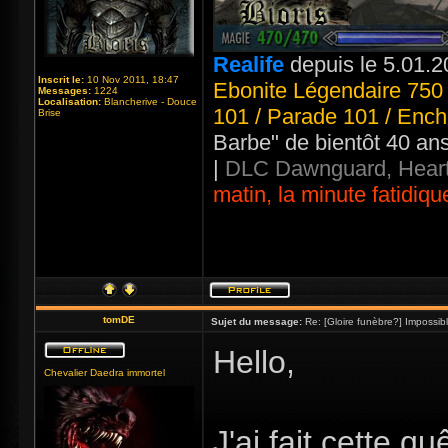
Realife
depuis le 5.01.2
Inscrit le:
10 Nov 2011, 18:47
Ebonite Légendaire 750 
Messages:
1224
Localisation:
Blancherive - Douce
101 / Parade 101 / Ench
Brise
Barbe" de bientôt 40 an
|
DLC Dawnguard, Heart
matin, la minute fatidiqu
tomDE
Sujet du message:
Re: [Gloire funèbre?] Impossib
Hello,
Chevalier Daedra immortel
J'ai fait cette q