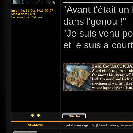
"Avant t'était u
Inscrit le:
31 Déc 2011, 03:07
Messages:
1489
Localisation:
Oblivion
dans l'genou !"
"Je suis venu po
et je suis a cour
NEOLIDAS
Sujet du message:
Re: [Gloire funèbre?] Impossib