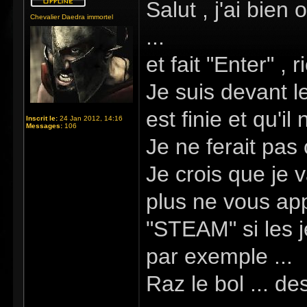
Salut , j'ai bien
Chevalier Daedra immortel
...
et fait "Enter" 
Je suis devant l
est finie et qu'il
Inscrit le:
24 Jan 2012, 14:16
Messages:
106
Je ne ferait pas 
Je crois que je 
plus ne vous ap
"STEAM" si les 
par exemple ...
Raz le bol ... de