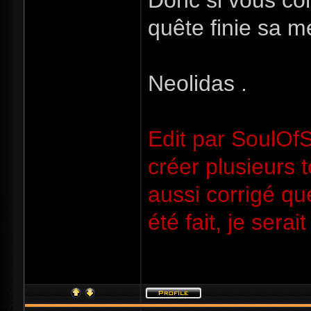
Donc si vous co
quête finie sa me
Neolidas .
Edit par SoulOfSo
créer plusieurs 
aussi corrigé qu
été fait, je ser