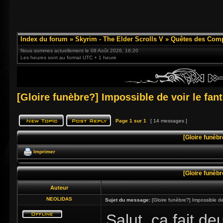
Index du forum
»
Skyrim - The Elder Scrolls V
»
Quêtes des Com
Nous sommes actuellement le 08 Août 2026, 16:20
Les heures sont au format UTC + 1 heure
[Gloire funèbre?] Impossible de voir le f
Page
1
sur
1
[ 14 messages ]
[Gloire funèb
Imprimer
[Gloire funèb
Auteur
NEOLIDAS
Sujet du message:
[Gloire funèbre?] Impossible d
Salut, ça fait de