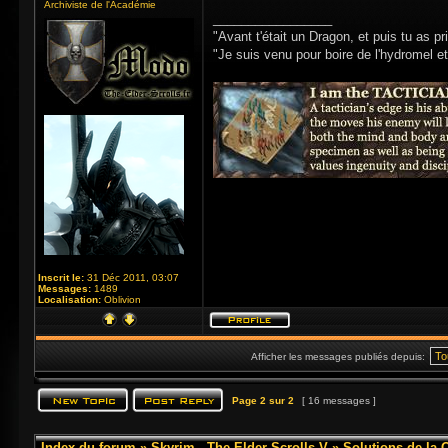
Archiviste de l'Académie
_________________
"Avant t'était un Dragon, et puis tu as p
"Je suis venu pour boire de l'hydromel et 
Inscrit le:
31 Déc 2011, 03:07
Messages:
1489
Localisation:
Oblivion
Afficher les messages publiés depuis:
Page
2
sur
2
[ 16 messages ]
Index du forum
»
Skyrim - The Elder Scrolls V
»
Solutions de la 