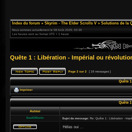
Index du forum
»
Skyrim - The Elder Scrolls V
»
Solutions de la 
Nous sommes actuellement le 08 Août 2026, 03:36
Les heures sont au format UTC + 1 heure
Quête 1 : Libération - Impérial ou révolutio
Page
2
sur
2
[ 16 messages ]
Quête 1 
Imprimer
Quête 1 
Auteur
SoulOfSorin
Sujet du message:
Re: Quête 1 : Libération - Impér
Hélas oui ...