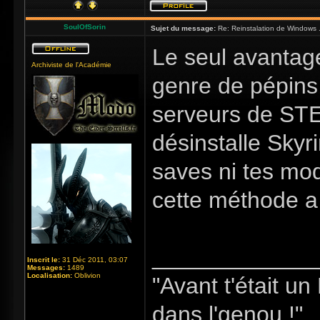
SoulOfSorin
Sujet du message:
Re: Reinstalation de Windows ..
Le seul avanta
Archiviste de l'Académie
genre de pépins,
serveurs de STE
désinstalle Skyri
saves ni tes mods
cette méthode a
_____________
Inscrit le:
31 Déc 2011, 03:07
Messages:
1489
Localisation:
Oblivion
"Avant t'était u
dans l'genou !"