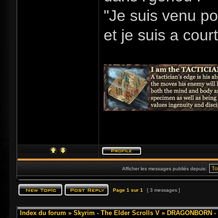
"Je suis venu po
et je suis a cour
Afficher les messages publiés depuis:
Page
1
sur
1
[ 3 messages ]
Index du forum
»
Skyrim - The Elder Scrolls V
»
DRAGONBORN - 3