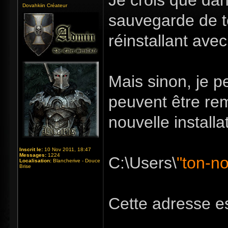
Je crois que dan
Dovahkiin Créateur
sauvegarde de to
réinstallant ave
Mais sinon, je p
peuvent être re
nouvelle install
Inscrit le:
10 Nov 2011, 18:47
Messages:
1224
C:\Users\
"ton-n
Localisation:
Blancherive - Douce
Brise
Cette adresse e