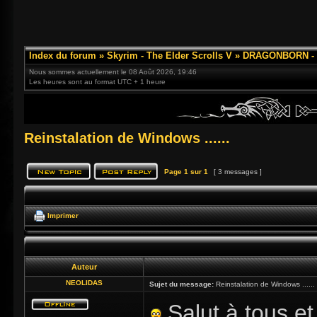
Index du forum
»
Skyrim - The Elder Scrolls V
»
DRAGONBORN - 3
Nous sommes actuellement le 08 Août 2026, 19:46
Les heures sont au format UTC + 1 heure
Reinstalation de Windows ......
Page
1
sur
1
[ 3 messages ]
Imprimer
Auteur
NEOLIDAS
Sujet du message:
Reinstalation de Windows ......
Salut à tous et 