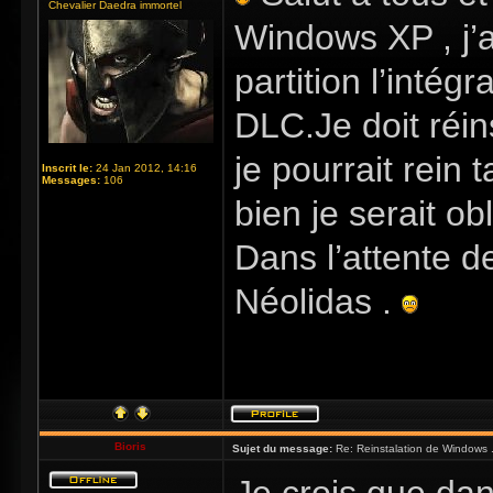
Chevalier Daedra immortel
Windows XP , j’
partition l’intég
DLC.Je doit réi
je pourrait rein
Inscrit le:
24 Jan 2012, 14:16
Messages:
106
bien je serait ob
Dans l’attente de
Néolidas .
Bioris
Sujet du message:
Re: Reinstalation de Windows ..