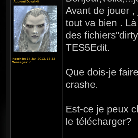
Apprenti Dovahkiin
Avant de jouer ,
tout va bien . Là
des fichiers"dirty
TES5Edit.
Inscrit le:
14 Jan 2013, 15:43
Messages:
7
Que dois-je fair
crashe.
Est-ce je peux c
le télécharger?