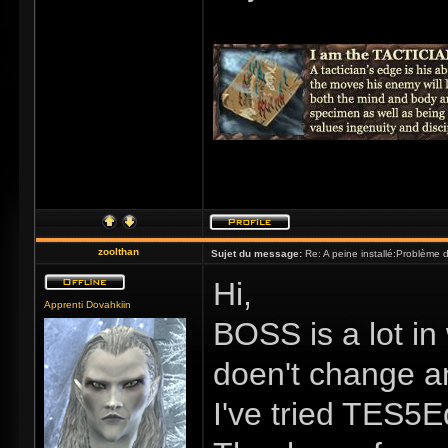
zoolthan
Sujet du message:
Re: A peine installé:Problème
Hi,
Apprenti Dovahkiin
BOSS is a lot in
doen't change an
I've tried TES5E