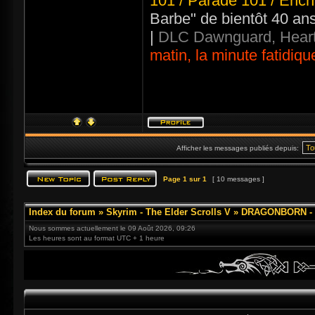
101 / Parade 101 / Ench
Barbe" de bientôt 40 an
|
DLC Dawnguard, Heart
matin, la minute fatidiqu
Afficher les messages publiés depuis:
Page
1
sur
1
[ 10 messages ]
Index du forum
»
Skyrim - The Elder Scrolls V
»
DRAGONBORN - 3
Nous sommes actuellement le 09 Août 2026, 09:26
Les heures sont au format UTC + 1 heure