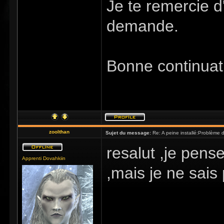
Je te remercie d
demande.
Bonne continuat
zoolthan
Sujet du message:
Re: A peine installé:Problème
resalut ,je pens
Apprenti Dovahkiin
,mais je ne sais