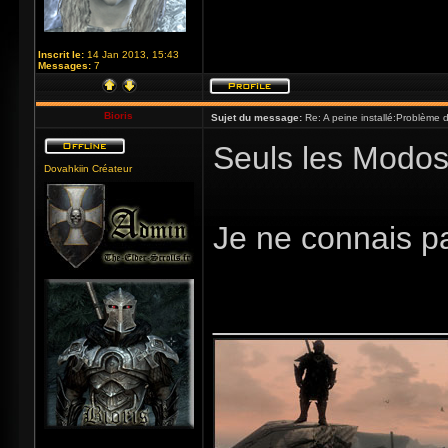
Inscrit le:
14 Jan 2013, 15:43
Messages:
7
Bioris
Sujet du message:
Re: A peine installé:Problème
Seuls les Modos 
Dovahkiin Créateur
Je ne connais p
_____________