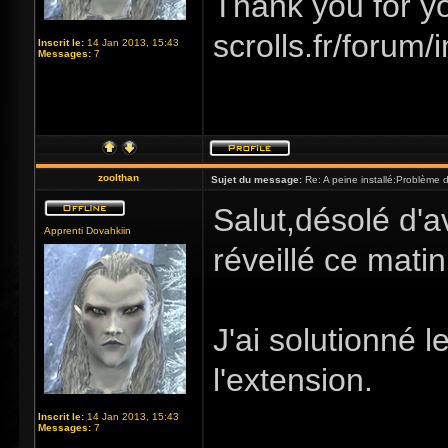
Thank you for you
scrolls.fr/forum
Inscrit le:
14 Jan 2013, 15:43
Messages:
7
zoolthan
Sujet du message:
Re: A peine installé:Problème
Salut,désolé d'av
Apprenti Dovahkiin
réveillé ce matin 
J'ai solutionné 
l'extension.
Inscrit le:
14 Jan 2013, 15:43
Messages:
7