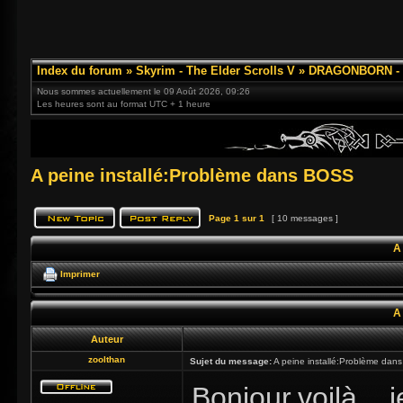
Index du forum
»
Skyrim - The Elder Scrolls V
»
DRAGONBORN - 3
Nous sommes actuellement le 09 Août 2026, 09:26
Les heures sont au format UTC + 1 heure
A peine installé:Problème dans BOSS
Page
1
sur
1
[ 10 messages ]
A
Imprimer
A
Auteur
zoolthan
Sujet du message:
A peine installé:Problème da
Bonjour,voilà,...