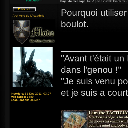
SoulOfSorin
Sujet du message:
Re: A peine installé:Problème
Pourquoi utiliser
Archiviste de l'Académie
boulot.
_____________
"Avant t'était u
dans l'genou !"
"Je suis venu po
et je suis a cour
Inscrit le:
31 Déc 2011, 03:07
Messages:
1489
Localisation:
Oblivion