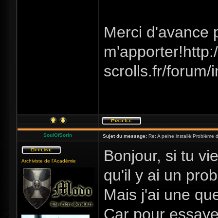
Merci d'avance 
m'apporter!http:/
scrolls.fr/forum/
SoulOfSorin
Sujet du message:
Re: A peine installé:Problème
Bonjour, si tu vi
Archiviste de l'Académie
qu'il y ai un pro
Mais j'ai une qu
Car pour essayer