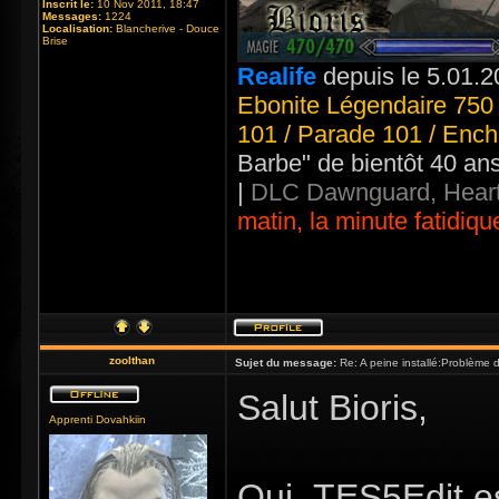
Inscrit le:
10 Nov 2011, 18:47
Messages:
1224
Localisation:
Blancherive - Douce
Brise
Realife
depuis le 5.01.2
Ebonite Légendaire 750 
101 / Parade 101 / Ench
Barbe" de bientôt 40 an
|
DLC Dawnguard, Heart
matin, la minute fatidiqu
zoolthan
Sujet du message:
Re: A peine installé:Problème
Salut Bioris,
Apprenti Dovahkiin
Oui ,TES5Edit es