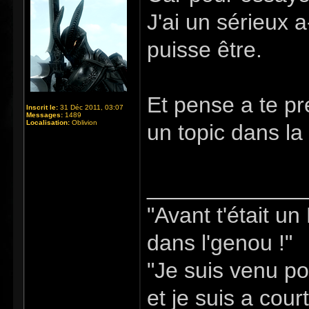
J'ai un sérieux a
puisse être.
Et pense a te p
Inscrit le:
31 Déc 2011, 03:07
Messages:
1489
Localisation:
Oblivion
un topic dans la
_____________
"Avant t'était u
dans l'genou !"
"Je suis venu po
et je suis a cour