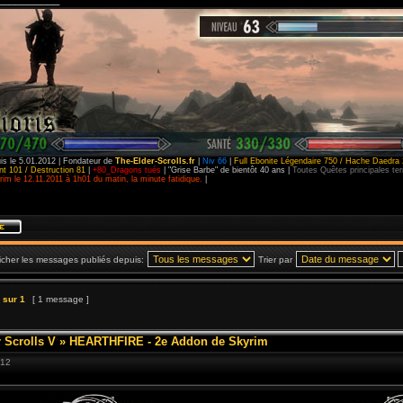
is le 5.01.2012 | Fondateur de
The-Elder-Scrolls.fr
|
Niv 66
|
Full Ebonite Légendaire 750 / Hache Daedra 
t 101 / Destruction 81
|
+80_Dragons tués
| "Grise Barbe" de bientôt 40 ans |
Toutes Quêtes principales t
im le 12.11.2011 à 1h01 du matin, la minute fatidique.
|
icher les messages publiés depuis:
Trier par
sur
1
[ 1 message ]
 Scrolls V
»
HEARTHFIRE - 2e Addon de Skyrim
:12