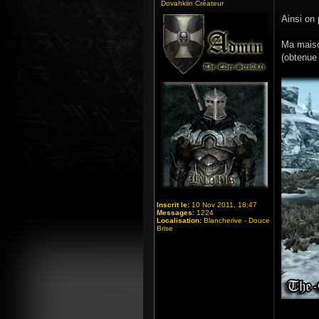
Dovahkiin Créateur
Ainsi on
Ma maiso
(obtenue 
Inscrit le:
10 Nov 2011, 18:47
Messages:
1224
Localisation:
Blancherive - Douce
Brise
_______