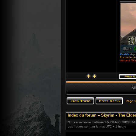
Realife
depu
Enchantemen
démarré Skyr
Aff
Page
1
Index du forum
»
Skyrim - The Elder
Nous sommes actuellement le 08 Août 2026, 14
Les heures sont au format UTC + 1 heure