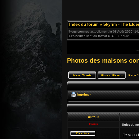
Index du forum
»
Skyrim - The Elder
Nous sommes actuellement le 08 Août 2026, 14
Les heures sont au format UTC + 1 heure
Photos des maisons co
Page
1
Imprimer
Auteur
Bioris
Sujet du m
Je vous 