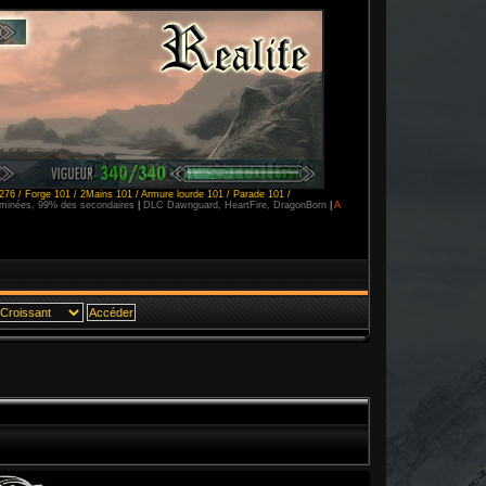
276 / Forge 101 / 2Mains 101 / Armure lourde 101 / Parade 101 /
erminées, 99% des secondaires
|
DLC Dawnguard, HeartFire, DragonBorn
|
A