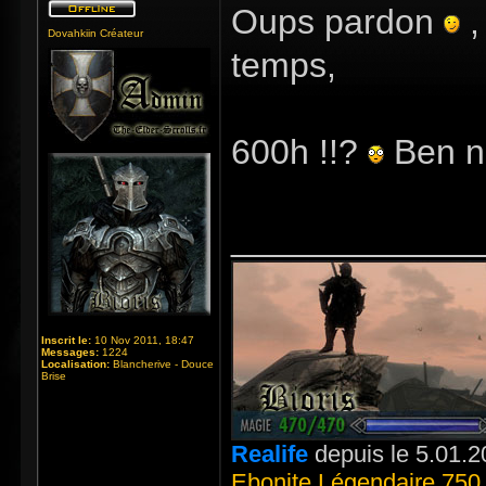
Oups pardon
,
Dovahkiin Créateur
temps,
600h !!?
Ben n
_____________
Inscrit le:
10 Nov 2011, 18:47
Messages:
1224
Localisation:
Blancherive - Douce
Brise
Realife
depuis le 5.01.2
Ebonite Légendaire 750 