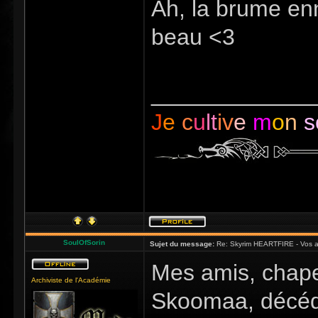
Ah, la brume enn
beau <3
_____________
J
e
c
u
lt
iv
e
m
o
n
s
SoulOfSorin
Sujet du message:
Re: Skyrim HEARTFIRE - Vos a
Mes amis, chape
Archiviste de l'Académie
Skoomaa, décédé 