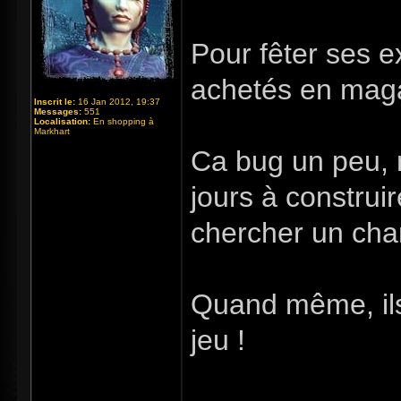
Pour fêter ses e
achetés en mag
Inscrit le:
16 Jan 2012, 19:37
Messages:
551
Localisation:
En shopping à
Markhart
Ca bug un peu, 
jours à construi
chercher un cha
Quand même, ils
jeu !