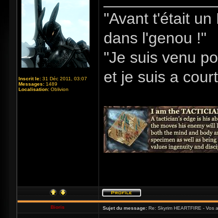
"Avant t'était u
dans l'genou !"
"Je suis venu po
et je suis a cour
Inscrit le:
31 Déc 2011, 03:07
Messages:
1489
Localisation:
Oblivion
Bioris
Sujet du message:
Re: Skyrim HEARTFIRE - Vos a