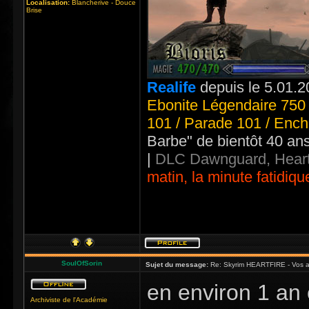
Localisation:
Blancherive - Douce
Brise
Realife
depuis le 5.01.2
Ebonite Légendaire 750 
101 / Parade 101 / Ench
Barbe" de bientôt 40 an
|
DLC Dawnguard, Heart
matin, la minute fatidiqu
SoulOfSorin
Sujet du message:
Re: Skyrim HEARTFIRE - Vos a
en environ 1 an 
Archiviste de l'Académie