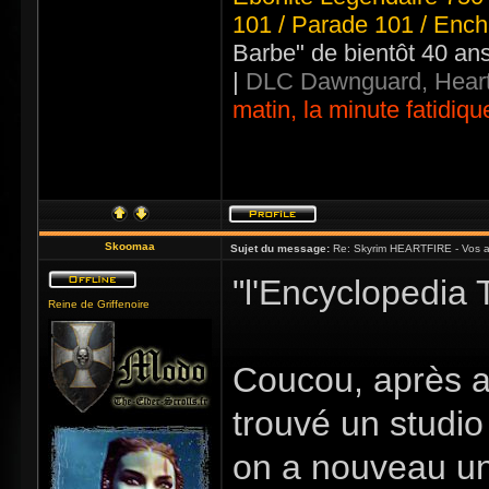
101 / Parade 101 / Ench
Barbe" de bientôt 40 an
|
DLC Dawnguard, Heart
matin, la minute fatidiqu
Skoomaa
Sujet du message:
Re: Skyrim HEARTFIRE - Vos a
"l'Encyclopedia 
Reine de Griffenoire
Coucou, après av
trouvé un studio
on a nouveau un