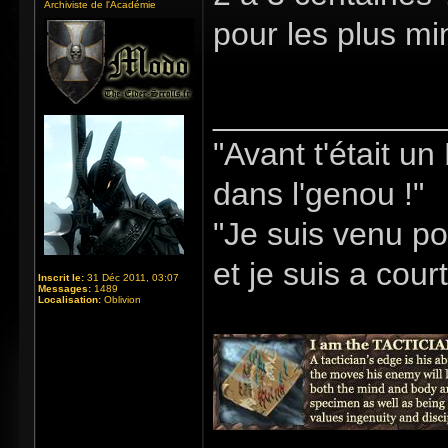
Archiviste de l'Académie
pour les plus min
_____________
"Avant t'était u
dans l'genou !"
"Je suis venu po
et je suis a cour
Inscrit le:
31 Déc 2011, 03:07
Messages:
1489
Localisation:
Oblivion