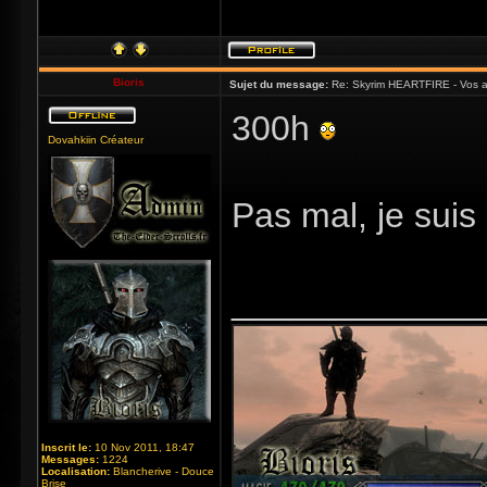
Bioris
Sujet du message:
Re: Skyrim HEARTFIRE - Vos a
300h
Dovahkiin Créateur
Pas mal, je sui
_____________
Inscrit le:
10 Nov 2011, 18:47
Messages:
1224
Localisation:
Blancherive - Douce
Brise