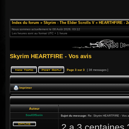
Index du forum
»
Skyrim - The Elder Scrolls V
»
HEARTHFIRE - 2
Nous sommes actuellement le 08 Août 2026, 03:12
Les heures sont au format UTC + 1 heure
Skyrim HEARTFIRE - Vos avis
Page
3
sur
3
[ 38 messages ]
Imprimer
Auteur
SoulOfSorin
Sujet du message:
Re: Skyrim HEARTFIRE - Vos a
2 a 3 centaines 