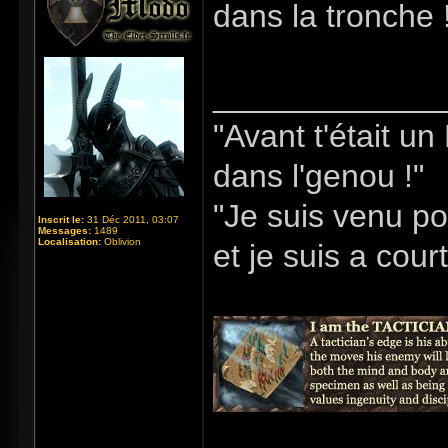
dans la tronche 
_____________
"Avant t'était u
dans l'genou !"
"Je suis venu po
Inscrit le:
31 Déc 2011, 03:07
Messages:
1489
Localisation:
Oblivion
et je suis a cour