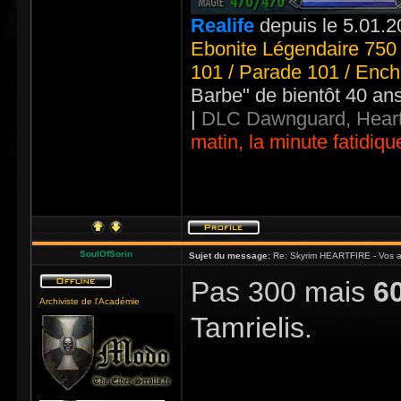
Realife
depuis le 5.01.2
Ebonite Légendaire 750 
101 / Parade 101 / Ench
Barbe" de bientôt 40 an
|
DLC Dawnguard, Heart
matin, la minute fatidiqu
SoulOfSorin
Sujet du message:
Re: Skyrim HEARTFIRE - Vos a
Pas 300 mais
6
Archiviste de l'Académie
Tamrielis.
_____________