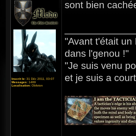
sont bien caché
_____________
"Avant t'était u
dans l'genou !"
"Je suis venu po
et je suis a cour
Inscrit le:
31 Déc 2011, 03:07
Messages:
1489
Localisation:
Oblivion