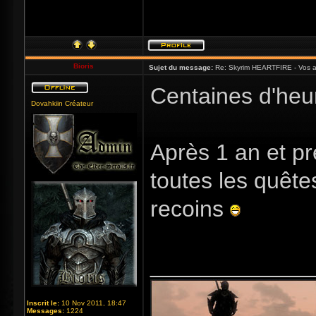
Bioris
Sujet du message:
Re: Skyrim HEARTFIRE - Vos a
Centaines d'heur
Dovahkiin Créateur
Après 1 an et pr
toutes les quête
recoins
_____________
Inscrit le:
10 Nov 2011, 18:47
Messages:
1224