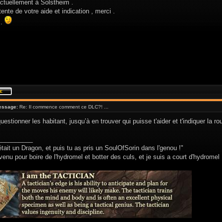
actuellement à Solstheim .
tente de votre aide et indication , merci .
 .
essage:
Re: Il commence comment ce DLC?! ...
uestionner les habitant, jusqu’à en trouver qui puisse t'aider et t'indiquer la ro
__________
était un Dragon, et puis tu as pris un SoulOfSorin dans l'genou !"
venu pour boire de l'hydromel et botter des culs, et je suis a court d'hydromel 