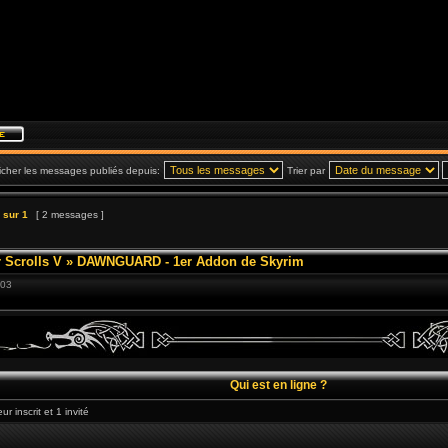
icher les messages publiés depuis:
Trier par
sur
1
[ 2 messages ]
 Scrolls V
»
DAWNGUARD - 1er Addon de Skyrim
:03
Qui est en ligne ?
r inscrit et 1 invité