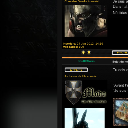
Je suis 
Chevalier Daedra immortel
Dans l’at
Néolidas
Inscrit le:
24 Jan 2012, 14:16
Messages:
106
SoulOfSorin
Sujet du m
Tu dois q
Archiviste de l'Académie
_______
"Avant t'
"Je suis 