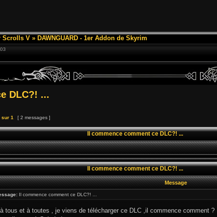
 Scrolls V
»
DAWNGUARD - 1er Addon de Skyrim
:03
 DLC?! ...
sur
1
[ 2 messages ]
Il commence comment ce DLC?! ...
Il commence comment ce DLC?! ...
Message
essage:
Il commence comment ce DLC?! ...
à tous et à toutes , je viens de télécharger ce DLC ,il commence comment ?