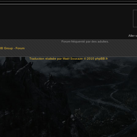
Aller 
Forum fréquenté par des adultes.
BB Group - Forum
Traduction réalisée par
Maël Soucaze
© 2010
phpBB.fr