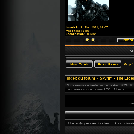
Inscrit le:
31 Déc 2011, 03:07
Messages:
1489
Localisation:
Oblivion
Aff
Page
1
Index du forum
»
Skyrim - The Elder
Nous sommes actuellement le 07 Août 2026, 18
Les heures sont au format UTC + 1 heure
Utilisateur(s) parcourant ce forum : Aucun utilisateu