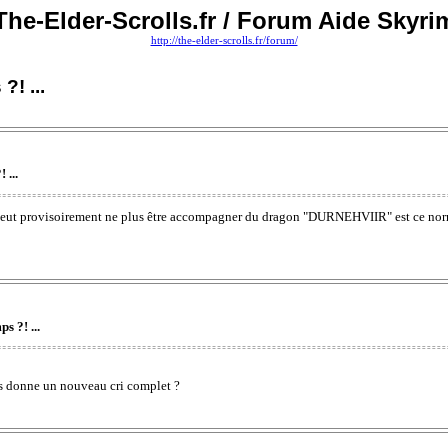
The-Elder-Scrolls.fr / Forum Aide Skyri
http://the-elder-scrolls.fr/forum/
! ...
 ...
n peut provisoirement ne plus être accompagner du dragon "DURNEHVIIR" est ce norm
 ?! ...
nous donne un nouveau cri complet ?