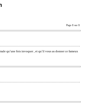
m
Page
1
sur
1
ale qu’une fois invoquer , et qu’il vous as donner ce fameux