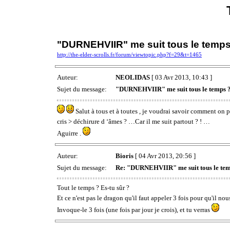
"DURNEHVIIR" me suit tous le temps ?
http://the-elder-scrolls.fr/forum/viewtopic.php?f=29&t=1465
Auteur:
NEOLIDAS
[ 03 Avr 2013, 10:43 ]
Sujet du message:
"DURNEHVIIR" me suit tous le temps ?!
Salut à tous et à toutes , je voudrai savoir comment o
cris > déchirure d ‘âmes ? …Car il me suit partout ? ! …
Aguirre .
Auteur:
Bioris
[ 04 Avr 2013, 20:56 ]
Sujet du message:
Re: "DURNEHVIIR" me suit tous le temps
Tout le temps ? Es-tu sûr ?
Et ce n'est pas le dragon qu'il faut appeler 3 fois pour qu'il 
Invoque-le 3 fois (une fois par jour je crois), et tu verras