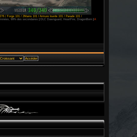
276 / Forge 101 / 2Mains 101 / Armure lourde 101 / Parade 101 /
erminées, 99% des secondaires
|
DLC Dawnguard, HeartFire, DragonBorn
|
A