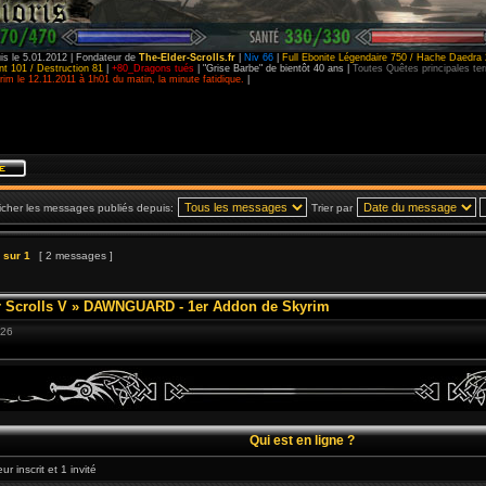
is le 5.01.2012 | Fondateur de
The-Elder-Scrolls.fr
|
Niv 66
|
Full Ebonite Légendaire 750 / Hache Daedra 
t 101 / Destruction 81
|
+80_Dragons tués
| "Grise Barbe" de bientôt 40 ans |
Toutes Quêtes principales t
im le 12.11.2011 à 1h01 du matin, la minute fatidique.
|
icher les messages publiés depuis:
Trier par
sur
1
[ 2 messages ]
 Scrolls V
»
DAWNGUARD - 1er Addon de Skyrim
:26
Qui est en ligne ?
r inscrit et 1 invité