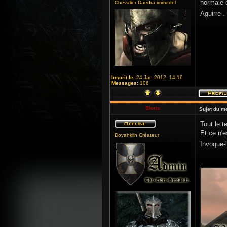
normale q
Chevalier Daedra immortel
Aguirre .
Inscrit le:
24 Jan 2012, 14:16
Messages:
106
Bioris
Sujet du m
Tout le t
Et ce n'e
Dovahkiin Créateur
Invoque-l
_______