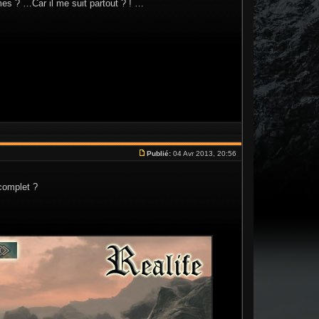
mes ? …Car il me suit partout ? ! …
Publié:
04 Avr 2013, 20:56
 complet ?