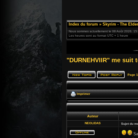
Index du forum
»
Skyrim - The Elder
Nous sommes actuellement le 08 Août 2026, 15
Les heures sont au format UTC + 1 heure
"DURNEHVIIR" me suit to
Page
1
Imprimer
Auteur
NEOLIDAS
Sujet du m
Sal