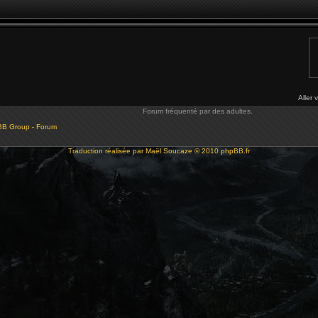
Aller 
Forum fréquenté par des adultes.
BB Group - Forum
Traduction réalisée par
Maël Soucaze
© 2010
phpBB.fr