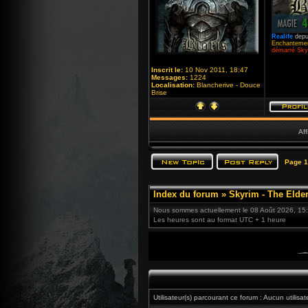
Realife
depu
Enchantemen
démarré Skyr
Inscrit le:
10 Nov 2011, 18:47
Messages:
1224
Localisation:
Blancherive - Douce
Brise
Aff
Page
1
Index du forum
»
Skyrim - The Elder
Nous sommes actuellement le 08 Août 2026, 15
Les heures sont au format UTC + 1 heure
Utilisateur(s) parcourant ce forum : Aucun utilisateu