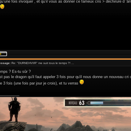
u’une fois invoquer , et qu’il vous as donner ce fameux cris > déchirure d ‘â
essage:
Re: "DURNEHVIIR" me suit tous le temps ?! ...
emps ? Es-tu sûr ?
st pas le dragon qu'il faut appeler 3 fois pour qu'il nous donne un nouveau cri
e 3 fois (une fois par jour je crois), et tu verras
__________