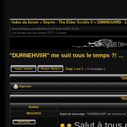
Index du forum
»
Skyrim - The Elder Scrolls V
»
DAWNGUARD - 1e
Nous sommes actuellement le 07 Août 2026, 12:14
Les heures sont au format UTC + 1 heure
"DURNEHVIIR" me suit tous le temps ?! ...
Page
1
sur
1
[ 2 messages ]
"DU
Imprimer
"DU
Auteur
NEOLIDAS
Sujet du message:
"DURNEHVIIR" me suit tous le t
Salut à tous 