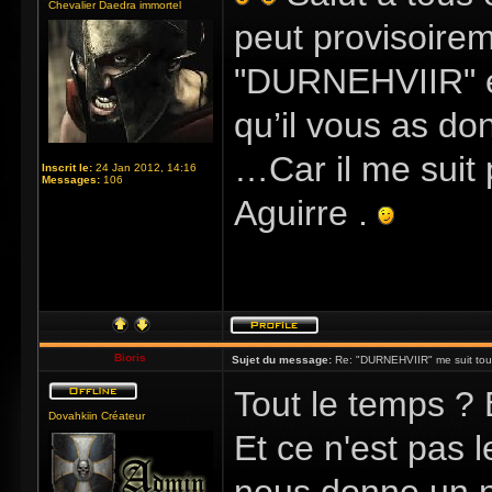
Chevalier Daedra immortel
peut provisoire
"DURNEHVIIR" es
qu’il vous as do
…Car il me suit 
Inscrit le:
24 Jan 2012, 14:16
Messages:
106
Aguirre .
Bioris
Sujet du message:
Re: "DURNEHVIIR" me suit tous 
Tout le temps ? 
Dovahkiin Créateur
Et ce n'est pas l