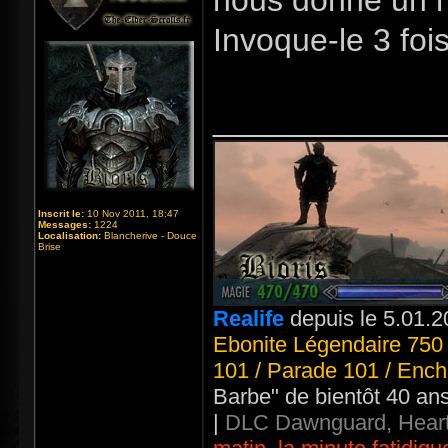
nous donne un n
Invoque-le 3 fois
_____________
Inscrit le:
10 Nov 2011, 18:47
Messages:
1224
Localisation:
Blancherive - Douce
Brise
Realife
depuis le 5.01.2
Ebonite Légendaire 750 
101 / Parade 101 / Ench
Barbe" de bientôt 40 an
|
DLC Dawnguard, Heart