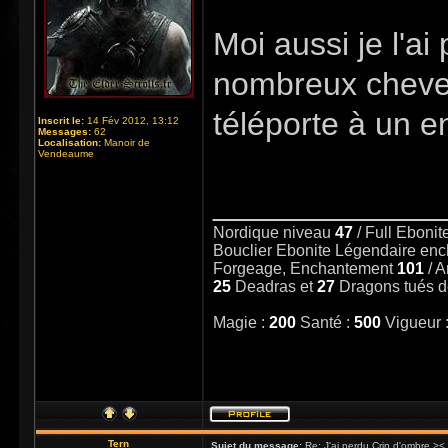
Moi aussi je l'a
nombreux cheve
téléporte à un end
Inscrit le:
14 Fév 2012, 13:12
Messages:
62
Localisation:
Manoir de
Vendeaume
_____________
Nordique niveau
47
/ Full Eboni
Bouclier Ebonite Légendaire en
Forgeage, Enchantement
101
/ 
25
Deadras et
27
Dragons tués 
Magie :
200
Santé :
500
Vigueur 
Tern
Sujet du message:
Re: J'ai perdu Crin d'ombre ><