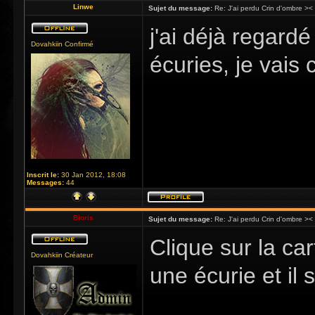
Linwe
Sujet du message:
Re: J'ai perdu Crin d'ombre ><
j'ai déjà regard
Dovahkiin Confirmé
écuries, je vais 
Inscrit le:
30 Jan 2012, 18:08
Messages:
44
Bioris
Sujet du message:
Re: J'ai perdu Crin d'ombre ><
Clique sur la car
Dovahkiin Créateur
une écurie et il 