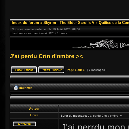
Index du forum
»
Skyrim - The Elder Scrolls V
»
Quêtes de la Con
Nous sommes actuellement le 10 Août 2026, 09:36
Les heures sont au format UTC + 1 heure
J'ai perdu Crin d'ombre ><
Page
1
sur
1
[ 7 messages ]
Imprimer
Auteur
Linwe
Sujet du message:
J'ai perdu Crin d'ombre ><
J'ai perrdu mon