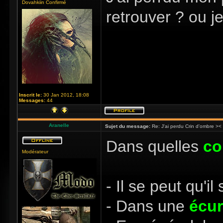
Dovahkiin Confirmé
retrouver ? ou 
Inscrit le:
30 Jan 2012, 18:08
Messages:
44
Aranelle
Sujet du message:
Re: J'ai perdu Crin d'ombre ><
Dans quelles
co
Modérateur
- Il se peut qu'i
- Dans une
écur