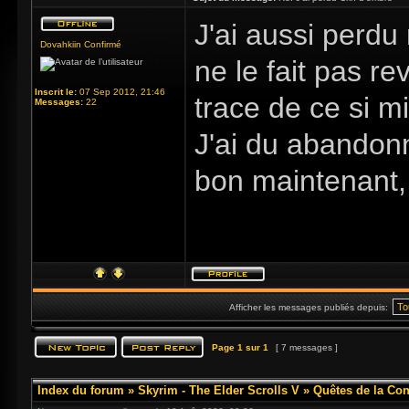
J'ai aussi perd
Dovahkiin Confirmé
ne le fait pas re
Inscrit le:
07 Sep 2012, 21:46
trace de ce si m
Messages:
22
J'ai du abandonn
bon maintenant, 
Afficher les messages publiés depuis:
Page
1
sur
1
[ 7 messages ]
Index du forum
»
Skyrim - The Elder Scrolls V
»
Quêtes de la Con