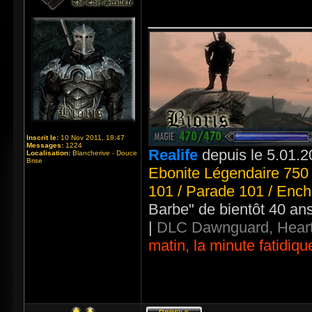
_____________
Inscrit le:
10 Nov 2011, 18:47
Messages:
1224
Realife
depuis le 5.01.2
Localisation:
Blancherive - Douce
Brise
Ebonite Légendaire 750 
101 / Parade 101 / Ench
Barbe" de bientôt 40 an
|
DLC Dawnguard, Heart
matin, la minute fatidiqu