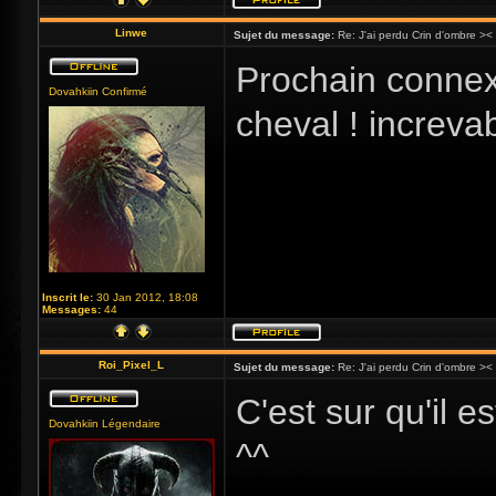
Linwe
Sujet du message:
Re: J'ai perdu Crin d'ombre ><
Prochain connexio
Dovahkiin Confirmé
cheval ! increvab
Inscrit le:
30 Jan 2012, 18:08
Messages:
44
Roi_Pixel_L
Sujet du message:
Re: J'ai perdu Crin d'ombre ><
C'est sur qu'il 
Dovahkiin Légendaire
^^