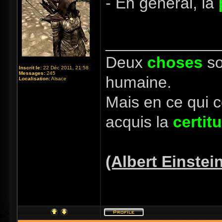
- En général, la
_____________
Deux
choses
so
Inscrit le:
22 Déc 2011, 21:58
Messages:
245
humaine.
Localisation:
Alsace
Mais en ce qui 
acquis la
certit
(Albert Einstei