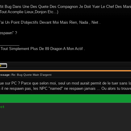
P'tit Bug Dans Une Des Quete Des Compagnon Je Doit Yuer Le Chef Des Manis
Tout Acomplie Lieux,Donjon Etc...)
'ai Un Point D'objectifs Devant Moi Mais Rien, Nada , Niet .
Respawn" ?
__________
 Tout Simplement Plus De 89 Dragon A Mon Actif .
essage:
Re: Bug Quete Main D'argent
ue sur PC ? Parce que selon moi, seul un mod aurait permit de le tuer sans l
n il ne respawn pas, les NPC "named" ne respawn jamais ... Ou alors tu trouv
ect