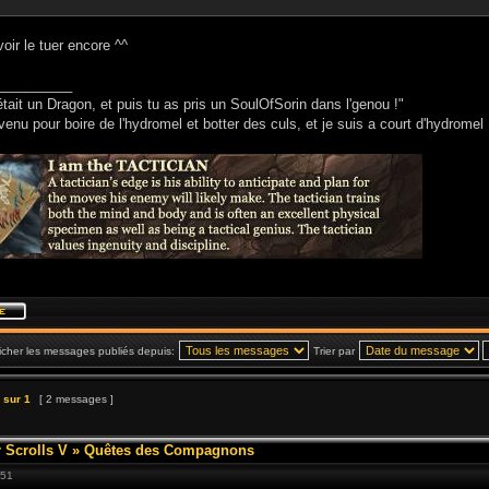
oir le tuer encore ^^
__________
était un Dragon, et puis tu as pris un SoulOfSorin dans l'genou !"
venu pour boire de l'hydromel et botter des culs, et je suis a court d'hydromel 
icher les messages publiés depuis:
Trier par
sur
1
[ 2 messages ]
 Scrolls V
»
Quêtes des Compagnons
:51