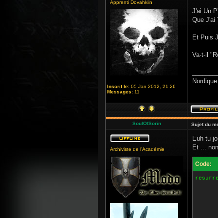
Apprenti Dovahkiin
J'ai Un 
Que J'ai 
Et Puis J
Va-t-il "
_______
Nordique
Inscrit le:
05 Jan 2012, 21:26
Messages:
11
SoulOfSorin
Sujet du m
Euh tu jo
Et ... no
Archiviste de l'Académie
Code:
resurr