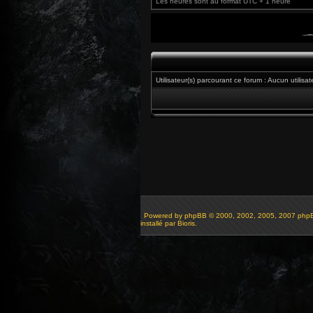
Les heures sont au format UTC + 1 heure
Utilisateur(s) parcourant ce forum : Aucun utilisat
Powered by
phpBB
© 2000, 2002, 2005, 2007 php
installé par Bioris.