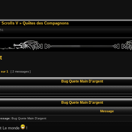
 Scrolls V
»
Quêtes des Compagnons
:51
t
sur
1
[ 2 messages ]
Bug Quete Main D'argent
Bug Quete Main D'argent
Message
essage:
Bug Quete Main D'argent
ut Le monde
!