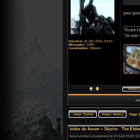
pour pouv
_______
"Avant t'
"Je suis 
Inscrit le:
31 Déc 2011, 03:07
Messages:
1489
Localisation:
Oblivion
Aff
Page
1
Index du forum
»
Skyrim - The Elder
Nous sommes actuellement le 07 Août 2026, 13