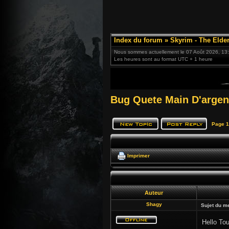
Index du forum
»
Skyrim - The Elder
Nous sommes actuellement le 07 Août 2026, 13
Les heures sont au format UTC + 1 heure
Bug Quete Main D'argen
Page
1
Imprimer
Auteur
Shagy
Sujet du m
Hello To