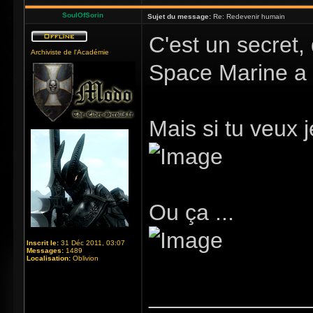
SoulOfSorin
Sujet du message:
Re: Redevenir humain
C'est un secret
Archiviste de l'Académie
Space Marine a 
Mais si tu veux j
Ou ça ...
Inscrit le:
31 Déc 2011, 03:07
Messages:
1489
Localisation:
Oblivion
_____________