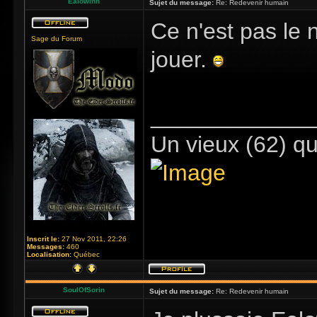
Ealowinn
Sujet du message:
Re: Redevenir humain
Ce n'est pas le 
Sage du Forum
jouer.
_____________
Un vieux (62) qu
Inscrit le:
27 Nov 2011, 22:26
Messages:
460
Localisation:
Québec
SoulOfSorin
Sujet du message:
Re: Redevenir humain