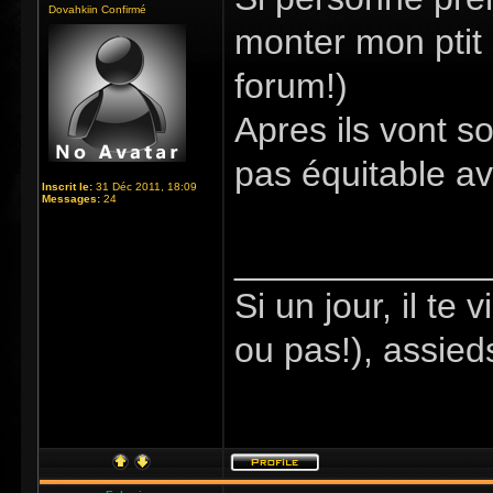
Dovahkiin Confirmé
monter mon ptit l
forum!)
Apres ils vont so
pas équitable av
Inscrit le:
31 Déc 2011, 18:09
Messages:
24
_____________
Si un jour, il te 
ou pas!), assied