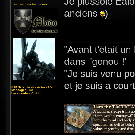
Je plussoie Eal
Archiviste de l'Académie
anciens
)
_____________
"Avant t'était u
dans l'genou !"
"Je suis venu po
et je suis a cour
Inscrit le:
31 Déc 2011, 03:07
Messages:
1489
Localisation:
Oblivion