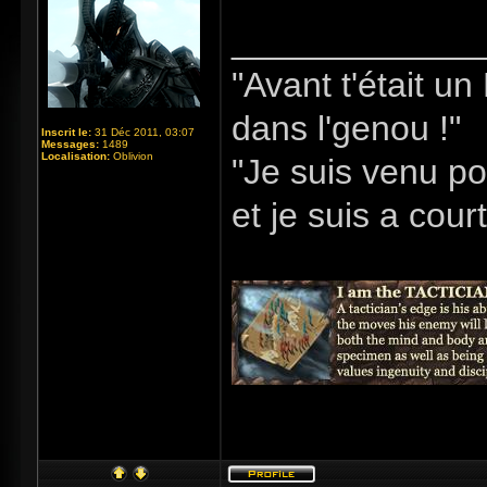
_____________
"Avant t'était u
dans l'genou !"
Inscrit le:
31 Déc 2011, 03:07
Messages:
1489
Localisation:
Oblivion
"Je suis venu po
et je suis a cour