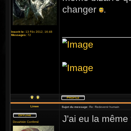
changer
.
_____________
Inscrit le:
13 Fév 2012, 16:48
Messages:
72
Linwe
Sujet du message:
Re: Redevenir humain
J'ai eu la même f
Dovahkiin Confirmé