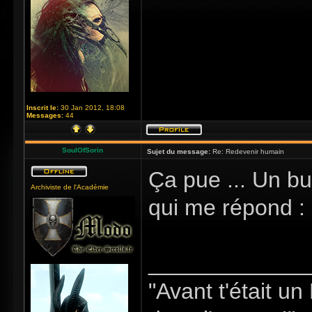
Inscrit le:
30 Jan 2012, 18:08
Messages:
44
SoulOfSorin
Sujet du message:
Re: Redevenir humain
Ça pue ... Un bu
Archiviste de l'Académie
qui me répond :
_____________
"Avant t'était u