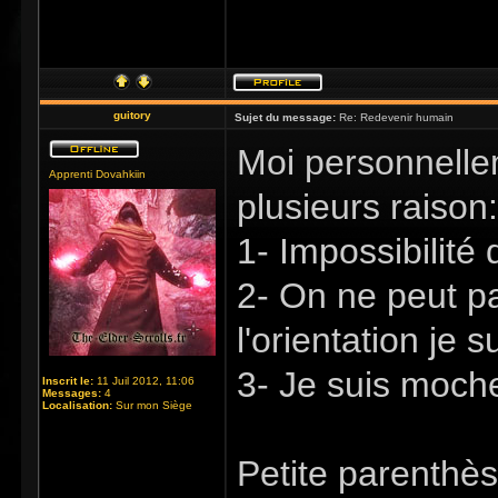
guitory
Sujet du message:
Re: Redevenir humain
Moi personnelle
Apprenti Dovahkiin
plusieurs raison:
1- Impossibilité 
2- On ne peut p
l'orientation je 
3- Je suis moch
Inscrit le:
11 Juil 2012, 11:06
Messages:
4
Localisation:
Sur mon Siège
Petite parenthès