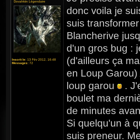
Dovahkiin Légendaire
donc voila je s
suis transforme
Blancherive jusq
d'un gros bug : 
(d'ailleurs ça m
Inscrit le:
13 Fév 2012, 16:48
Messages:
72
en Loup Garou) A
loup garou
. J
boulet ma derni
de minutes avant
Si quelqu'un à 
suis preneur. Mer