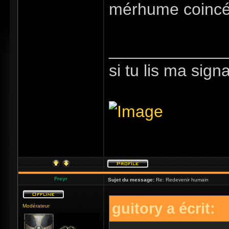
mérhume coincé
_____________
si tu lis ma sign
Freyr
Sujet du message:
Re: Redevenir humain
guitory a écrit:
Modérateur