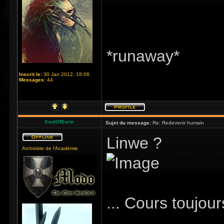
*runaway*
Inscrit le:
30 Jan 2012, 18:08
Messages:
44
SoulOfSorin
Sujet du message:
Re: Redevenir humain
Linwe ?
Archiviste de l'Académie
... Cours toujou