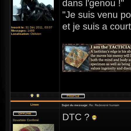
dans l'genou !"
"Je suis venu po
et je suis a cour
Inscrit le:
31 Déc 2011, 03:07
Messages:
1489
Localisation:
Oblivion
Linwe
Sujet du message:
Re: Redevenir humain
DTC ?
Dovahkiin Confirmé