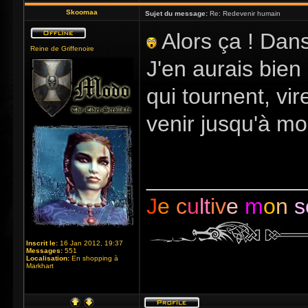
Skoomaa
Sujet du message:
Re: Redevenir humain
Alors ça ! Dans
Reine de Griffenoire
J'en aurais bie
qui tournent, vir
venir jusqu'à m
_____________
J
e
c
u
lt
iv
e
m
o
n
s
Inscrit le:
16 Jan 2012, 19:37
Messages:
551
Localisation:
En shopping à
Markhart