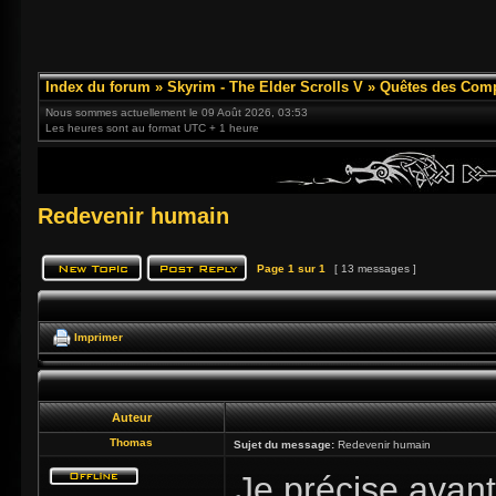
Index du forum
»
Skyrim - The Elder Scrolls V
»
Quêtes des Com
Nous sommes actuellement le 09 Août 2026, 03:53
Les heures sont au format UTC + 1 heure
Redevenir humain
Page
1
sur
1
[ 13 messages ]
Imprimer
Auteur
Thomas
Sujet du message:
Redevenir humain
Je précise avan