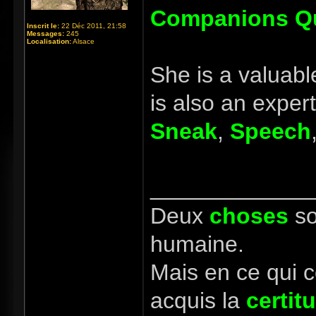
Companions Qu
Inscrit le:
22 Déc 2011, 21:58
Messages:
245
Localisation:
Alsace
She is a valuabl
is also an expert
Sneak
,
Speech
_____________
Deux
choses
so
humaine.
Mais en ce qui 
acquis la
certit