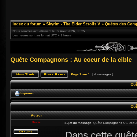
Index du forum
»
Skyrim - The Elder Scrolls V
»
Quêtes des Com
Nous sommes actuellement le 09 Août 2026, 00:25
Les heures sont au format UTC + 1 heure
Quête Compagnons : Au coeur de la cible
Page
1
sur
1
[ 4 messages ]
Quê
Imprimer
Quê
Auteur
Bioris
Sujet du message:
Quête Compagnons : Au coeur 
Dans cette quêt