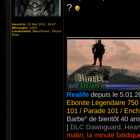
?
Inscrit le:
10 Nov 2011, 18:47
Messages:
1224
_____________
Localisation:
Blancherive - Douce
Brise
Realife
depuis le 5.01.2
Ebonite Légendaire 750 
101 / Parade 101 / Ench
Barbe" de bientôt 40 an
|
DLC Dawnguard, Heart
matin, la minute fatidiqu