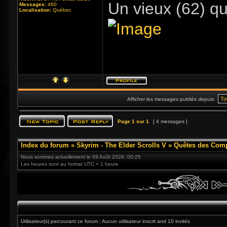
Un vieux (62) qu
Messages:
460
Localisation:
Québec
Afficher les messages publiés depuis:
Page
1
sur
1
[ 4 messages ]
Index du forum
»
Skyrim - The Elder Scrolls V
»
Quêtes des Com
Nous sommes actuellement le 09 Août 2026, 00:25
Les heures sont au format UTC + 1 heure
Utilisateur(s) parcourant ce forum : Aucun utilisateur inscrit and 10 invités