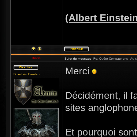
(Albert Einstei
Bioris
Sujet du message:
Re: Quête Compagnons : Au coe
Merci
Dovahkiin Créateur
Décidément, il f
sites anglopho
Et pourquoi sont