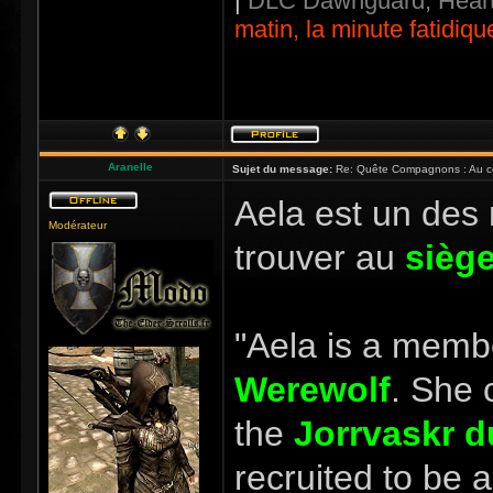
|
DLC Dawnguard, Heart
matin, la minute fatidiqu
Aranelle
Sujet du message:
Re: Quête Compagnons : Au coe
Aela est un des
Modérateur
trouver au
siège
"Aela is a memb
Werewolf
. She 
the
Jorrvaskr
d
recruited to be 