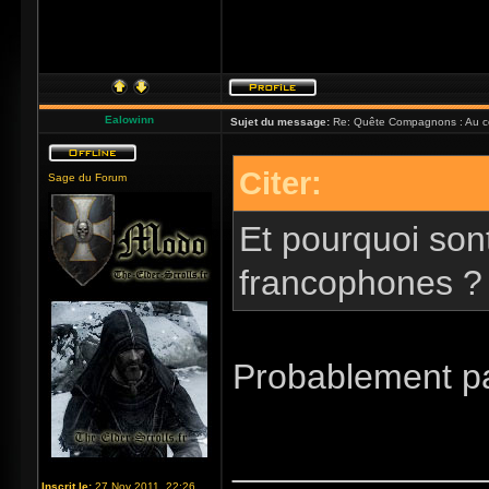
Ealowinn
Sujet du message:
Re: Quête Compagnons : Au coe
Citer:
Sage du Forum
Et pourquoi son
francophones 
Probablement par
_____________
Inscrit le:
27 Nov 2011, 22:26