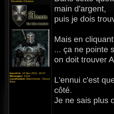
Dovahkiin Créateur
main d'argent,
puis je dois trou
Mais en cliquant 
... ça ne pointe 
on doit trouver A
Inscrit le:
10 Nov 2011, 18:47
Messages:
1224
L'ennui c'est que
Localisation:
Blancherive - Douce
Brise
côté.
Je ne sais plus q