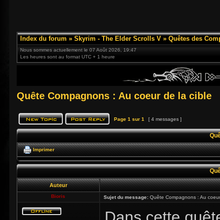
Index du forum
»
Skyrim - The Elder Scrolls V
»
Quêtes des Com
Nous sommes actuellement le 07 Août 2026, 19:47
Les heures sont au format UTC + 1 heure
Quête Compagnons : Au coeur de la cible
Page
1
sur
1
[ 4 messages ]
Quê
Imprimer
Quê
Auteur
Bioris
Sujet du message:
Quête Compagnons : Au coeur 
Dans cette quêt