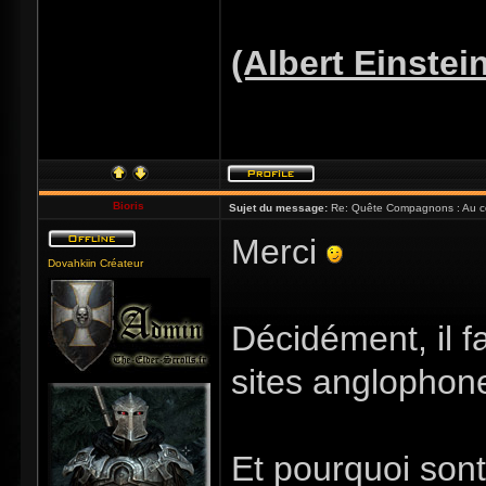
(Albert Einstei
Bioris
Sujet du message:
Re: Quête Compagnons : Au coe
Merci
Dovahkiin Créateur
Décidément, il f
sites anglopho
Et pourquoi sont