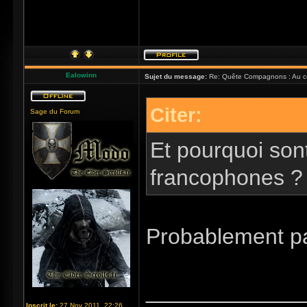
Ealowinn
Sujet du message:
Re: Quête Compagnons : Au coe
Citer:
Sage du Forum
Et pourquoi son
francophones 
Probablement par
_____________
Inscrit le:
27 Nov 2011, 22:26