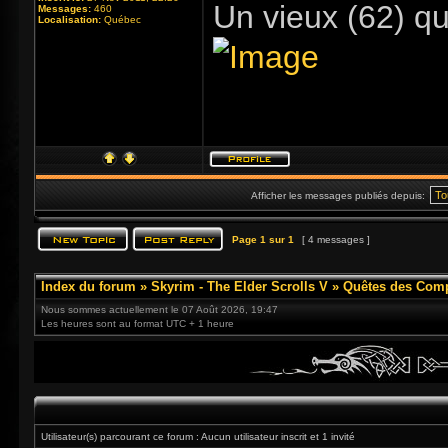
Un vieux (62) qu
Messages:
460
Localisation:
Québec
Afficher les messages publiés depuis:
Page
1
sur
1
[ 4 messages ]
Index du forum
»
Skyrim - The Elder Scrolls V
»
Quêtes des Com
Nous sommes actuellement le 07 Août 2026, 19:47
Les heures sont au format UTC + 1 heure
Utilisateur(s) parcourant ce forum : Aucun utilisateur inscrit et 1 invité