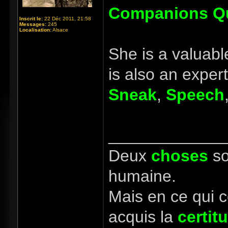
Companions Qu
Inscrit le:
22 Déc 2011, 21:58
Messages:
245
Localisation:
Alsace
She is a valuabl
is also an expert
Sneak
,
Speech
_____________
Deux
choses
so
humaine.
Mais en ce qui 
acquis la
certit