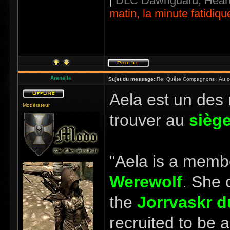
|
DLC Dawnguard, Heart
matin, la minute fatidiqu
Aranelle
Sujet du message:
Re: Quête Compagnons : Au coe
Aela est un des
Modérateur
trouver au
siège
"Aela is a memb
Werewolf
. She 
the
Jorrvaskr
d
recruited to be 