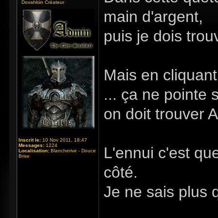
Dovahkiin Créateur
main d'argent,
puis je dois trou
Mais en cliquant 
... ça ne pointe 
on doit trouver A
Inscrit le:
10 Nov 2011, 18:47
Messages:
1224
L'ennui c'est que
Localisation:
Blancherive - Douce
Brise
côté.
Je ne sais plus q