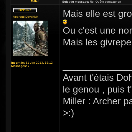
Miller
Sujet du message:
Re: Quête compagnon
Mais elle est gro
Apprenti Dovahkiin
Ou c'est une nor
Mais les givrepe
_____________
Inscrit le:
31 Jan 2013, 15:12
Messages:
7
Avant t'étais Do
le genou , puis t
Miller : Archer p
>:)