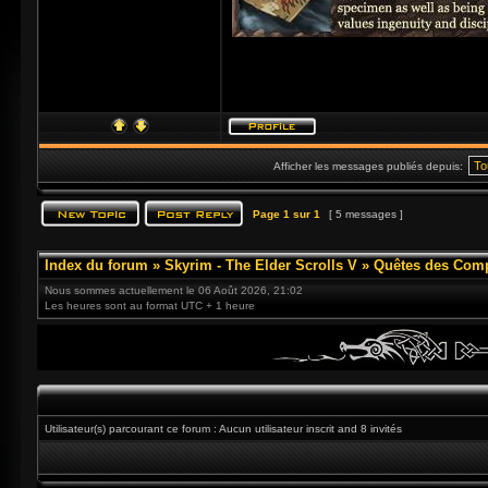
Afficher les messages publiés depuis:
Page
1
sur
1
[ 5 messages ]
Index du forum
»
Skyrim - The Elder Scrolls V
»
Quêtes des Com
Nous sommes actuellement le 06 Août 2026, 21:02
Les heures sont au format UTC + 1 heure
Utilisateur(s) parcourant ce forum : Aucun utilisateur inscrit and 8 invités