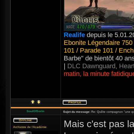
Realife
depuis le 5.01.2
Ebonite Légendaire 750 
101 / Parade 101 / Ench
Barbe" de bientôt 40 an
|
DLC Dawnguard, Heart
matin, la minute fatidiqu
SoulOfSorin
Sujet du message:
Re: Quête compagnon "une qu
Mais c'est pas la
Archiviste de l'Académie