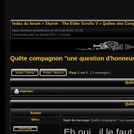
Index du forum
»
Skyrim - The Elder Scrolls V
»
Quêtes des Com
Nous sommes actuellement le 06 Août 2026, 21:02
Les heures sont au format UTC + 1 heure
Quête compagnon "une question d'honneu
Page
1
sur
1
[ 5 messages ]
Quêt
Imprimer
Quêt
Auteur
Miller
Sujet du message:
Quête compagnon "une questi
Eh oui , il le fa