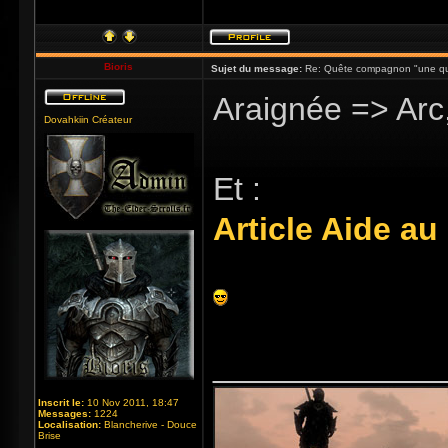
Bioris
Sujet du message:
Re: Quête compagnon "une qu
Araignée => Arc,
Dovahkiin Créateur
Et :
Article Aide au
_____________
Inscrit le:
10 Nov 2011, 18:47
Messages:
1224
Localisation:
Blancherive - Douce
Brise