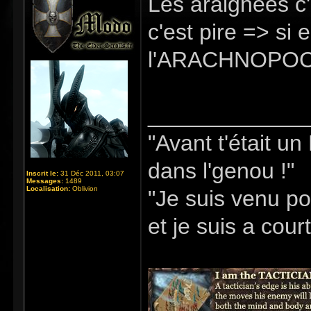
Les araignées c'
c'est pire => si e
l'ARACHNOPOC
_____________
"Avant t'était u
dans l'genou !"
Inscrit le:
31 Déc 2011, 03:07
Messages:
1489
Localisation:
Oblivion
"Je suis venu po
et je suis a cour