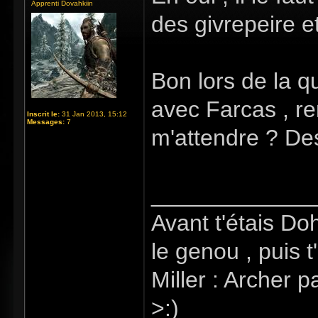
Apprenti Dovahkiin
des givrepeire et
Bon lors de la q
avec Farcas , re
Inscrit le:
31 Jan 2013, 15:12
Messages:
7
m'attendre ? De
_____________
Avant t'étais Do
le genou , puis t
Miller : Archer p
>:)