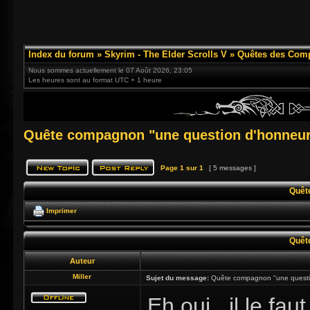
Index du forum
»
Skyrim - The Elder Scrolls V
»
Quêtes des Com
Nous sommes actuellement le 07 Août 2026, 23:05
Les heures sont au format UTC + 1 heure
Quête compagnon "une question d'honneu
Page
1
sur
1
[ 5 messages ]
Quêt
Imprimer
Quêt
Auteur
Miller
Sujet du message:
Quête compagnon "une questi
Eh oui , il le fa