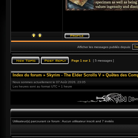
Afficher les messages publiés depuis:
Page
1
sur
1
[ 5 messages ]
Index du forum
»
Skyrim - The Elder Scrolls V
»
Quêtes des Com
Nous sommes actuellement le 07 Août 2026, 23:05
Les heures sont au format UTC + 1 heure
Utilisateur(s) parcourant ce forum : Aucun utilisateur inscrit and 7 invités