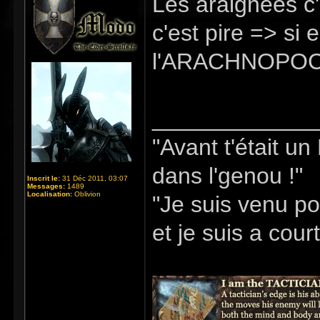
Les araignées c'
c'est pire => si e
l'ARACHNOPOC
_____________
"Avant t'était u
dans l'genou !"
Inscrit le:
31 Déc 2011, 03:07
Messages:
1489
Localisation:
Oblivion
"Je suis venu po
et je suis a cour