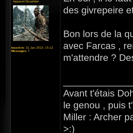
Apprenti Dovahkiin
des givrepeire et
Bon lors de la q
avec Farcas , re
Inscrit le:
31 Jan 2013, 15:12
Messages:
7
m'attendre ? De
_____________
Avant t'étais Do
le genou , puis t
Miller : Archer p
>:)