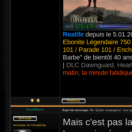
Realife
depuis le 5.01.2
Ebonite Légendaire 750 
101 / Parade 101 / Ench
Barbe" de bientôt 40 an
|
DLC Dawnguard, Heart
matin, la minute fatidiqu
SoulOfSorin
Sujet du message:
Re: Quête compagnon "une qu
Mais c'est pas la
Archiviste de l'Académie