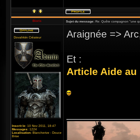
Bioris
Sujet du message:
Re: Quête compagnon "une qu
Araignée => Arc,
Dovahkiin Créateur
Et :
Article Aide au
_____________
Inscrit le:
10 Nov 2011, 18:47
Messages:
1224
Localisation:
Blancherive - Douce
Brise