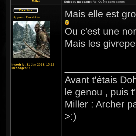
Miller
Sujet du message:
Re: Quête compagnon
Mais elle est gro
Apprenti Dovahkiin
Ou c'est une nor
Mais les givrepe
_____________
Inscrit le:
31 Jan 2013, 15:12
Messages:
7
Avant t'étais Do
le genou , puis t
Miller : Archer p
>:)