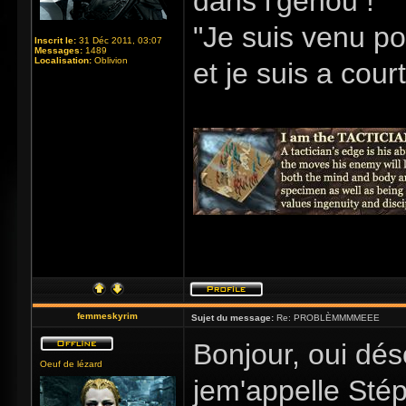
dans l'genou !"
"Je suis venu po
Inscrit le:
31 Déc 2011, 03:07
Messages:
1489
Localisation:
Oblivion
et je suis a cour
femmeskyrim
Sujet du message:
Re: PROBLÈMMMMEEE
Bonjour, oui dé
Oeuf de lézard
jem'appelle Stép