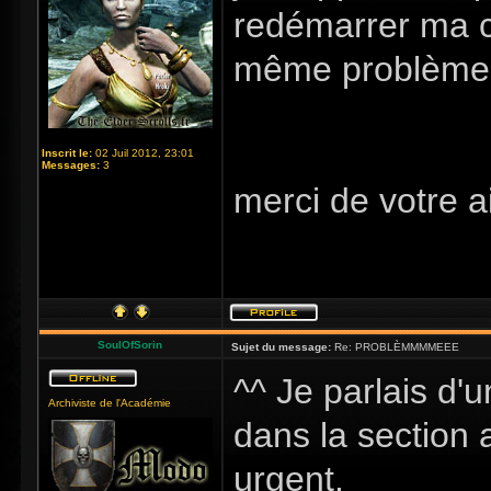
redémarrer ma co
même problèm
Inscrit le:
02 Juil 2012, 23:01
Messages:
3
merci de votre a
SoulOfSorin
Sujet du message:
Re: PROBLÈMMMMEEE
^^ Je parlais d'
Archiviste de l'Académie
dans la section 
urgent.