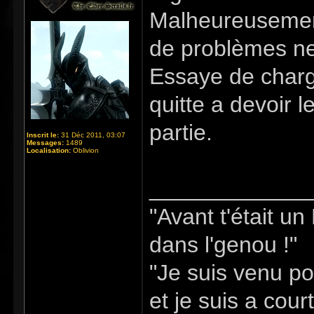
Malheureusement
de problèmes ne
Essaye de charg
quitte a devoir l
partie.
Inscrit le:
31 Déc 2011, 03:07
Messages:
1489
Localisation:
Oblivion
_____________
"Avant t'était u
dans l'genou !"
"Je suis venu po
et je suis a cour