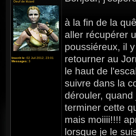
Oeuf de lézard
à la fin de la qu
aller récupérer
poussiéreux, il 
retourner au Jor
Inscrit le:
02 Juil 2012, 23:01
Messages:
3
le haut de l'esc
suivre dans la co
dérouler, quand 
terminer cette q
mais moiiii!!!! ap
lorsque je le sui