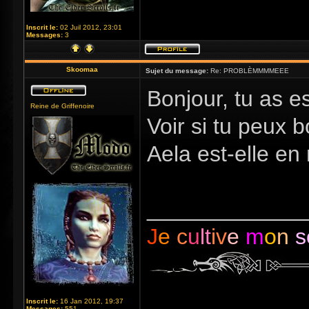
Inscrit le:
02 Juil 2012, 23:01
Messages:
3
Skoomaa
Sujet du message:
Re: PROBLÈMMMMEEE
Bonjour, tu as e
Reine de Griffenoire
Voir si tu peux b
Aela est-elle e
_____________
J
e
c
u
lt
iv
e
m
o
n
s
Inscrit le:
16 Jan 2012, 19:37
Messages:
551