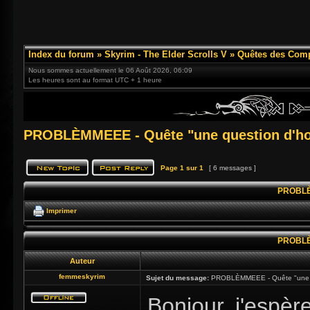
Index du forum
»
Skyrim - The Elder Scrolls V
»
Quêtes des Com
Nous sommes actuellement le 06 Août 2026, 06:09
Les heures sont au format UTC + 1 heure
PROBLÈMMEEE - Quête "une question d'h
Page
1
sur
1
[ 6 messages ]
PROBLÈM
Imprimer
PROBLÈM
Auteur
femmeskyrim
Sujet du message:
PROBLÈMMEEE - Quête "une q
Bonjour, j'espèr