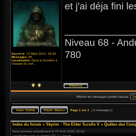
et j'ai déja fin
_____________
Niveau 68 - And
780
Inscrit le:
12 Mars 2012, 18:49
Messages:
85
Localisation:
Dans la frontière à
chasser du cerf...
Afficher les messages publiés depuis:
Page
1
sur
1
[ 4 messages ]
Index du forum
»
Skyrim - The Elder Scrolls V
»
Quêtes des Com
Nous sommes actuellement le 07 Août 2026, 02:43
Les heures sont au format UTC + 1 heure