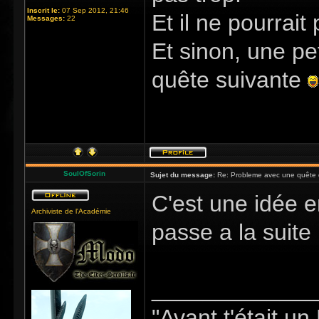
Inscrit le:
07 Sep 2012, 21:46
Et il ne pourrait
Messages:
22
Et sinon, une pe
quête suivante
SoulOfSorin
Sujet du message:
Re: Probleme avec une quête 
C'est une idée e
Archiviste de l'Académie
passe a la suite
_____________
"Avant t'était u