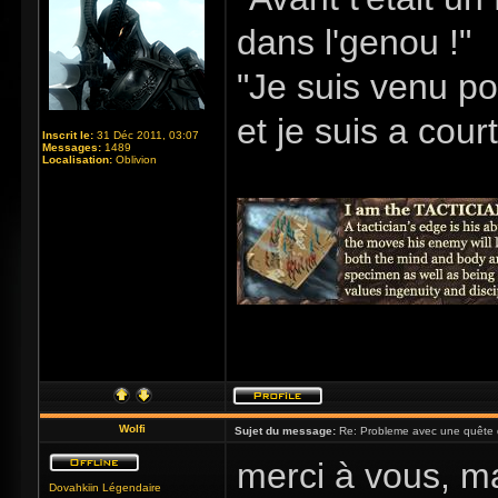
dans l'genou !"
"Je suis venu po
et je suis a cour
Inscrit le:
31 Déc 2011, 03:07
Messages:
1489
Localisation:
Oblivion
Wolfi
Sujet du message:
Re: Probleme avec une quête 
merci à vous, ma
Dovahkiin Légendaire