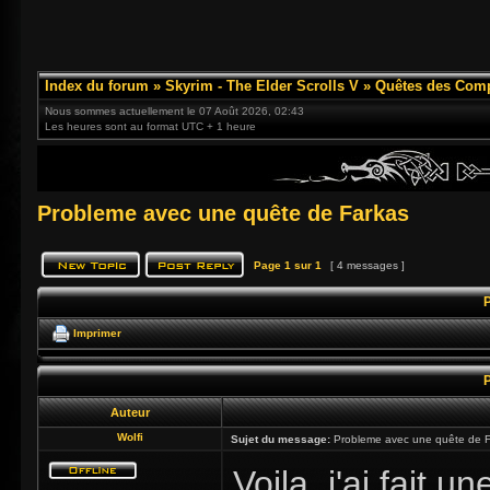
Index du forum
»
Skyrim - The Elder Scrolls V
»
Quêtes des Com
Nous sommes actuellement le 07 Août 2026, 02:43
Les heures sont au format UTC + 1 heure
Probleme avec une quête de Farkas
Page
1
sur
1
[ 4 messages ]
Imprimer
Auteur
Wolfi
Sujet du message:
Probleme avec une quête de F
Voila, j'ai fait 