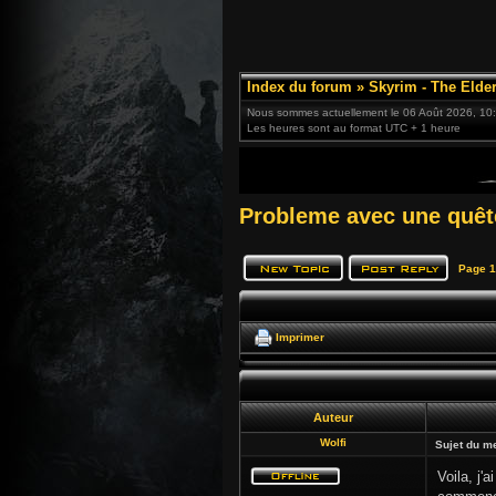
Index du forum
»
Skyrim - The Elder
Nous sommes actuellement le 06 Août 2026, 10
Les heures sont au format UTC + 1 heure
Probleme avec une quêt
Page
1
Imprimer
Auteur
Wolfi
Sujet du m
Voila, j'