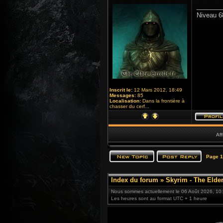
_______
Niveau 6
Inscrit le:
12 Mars 2012, 18:49
Messages:
85
Localisation:
Dans la frontière à
chasser du cerf...
Aff
Page
1
Index du forum
»
Skyrim - The Elder
Nous sommes actuellement le 06 Août 2026, 10
Les heures sont au format UTC + 1 heure