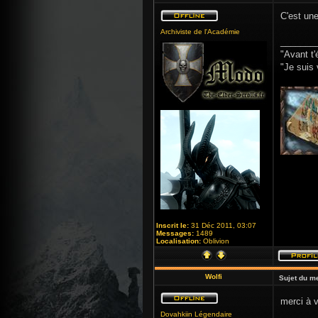
C'est une
Archiviste de l'Académie
_______
"Avant t'
"Je suis 
Inscrit le:
31 Déc 2011, 03:07
Messages:
1489
Localisation:
Oblivion
Wolfi
Sujet du m
merci à 
Dovahkiin Légendaire