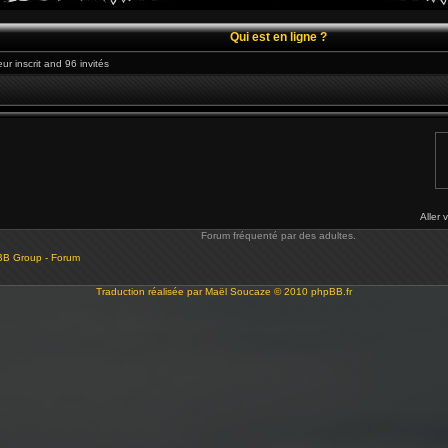
Qui est en ligne ?
eur inscrit and 96 invités
Aller 
Forum fréquenté par des adultes.
BB Group - Forum
Traduction réalisée par
Maël Soucaze
© 2010
phpBB.fr