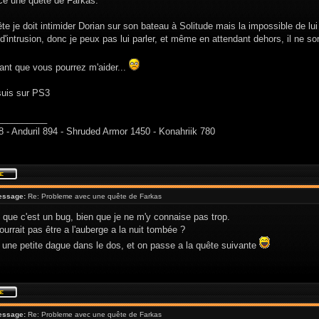
 une quête de Farkas.
te je doit intimider Dorian sur son bateau à Solitude mais la impossible de lui
 d'intrusion, donc je peux pas lui parler, et même en attendant dehors, il ne so
ant que vous pourrez m'aider...
suis sur PS3
__________
8 - Anduril 894 - Shruded Armor 1450 - Konahriik 780
essage:
Re: Probleme avec une quête de Farkas
que c'est un bug, bien que je ne m'y connaise pas trop.
pourrait pas être a l'auberge a la nuit tombée ?
 une petite dague dans le dos, et on passe a la quête suivante
essage:
Re: Probleme avec une quête de Farkas