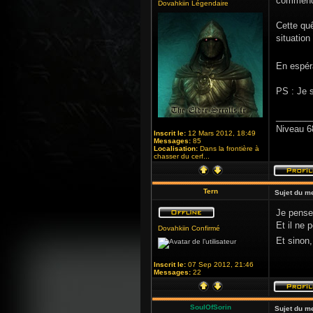
commencé
Dovahkiin Légendaire
Cette quê
situation
En espér
PS : Je 
_______
Niveau 6
Inscrit le:
12 Mars 2012, 18:49
Messages:
85
Localisation:
Dans la frontière à
chasser du cerf...
Tern
Sujet du m
Je pense 
Et il ne 
Dovahkiin Confirmé
Et sinon,
Inscrit le:
07 Sep 2012, 21:46
Messages:
22
SoulOfSorin
Sujet du m