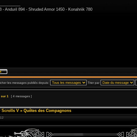
__________
8 - Anduril 894 - Shruded Armor 1450 - Konahriik 780
icher les messages publiés depuis:
Trier par
sur
1
[ 4 messages ]
 Scrolls V
»
Quêtes des Compagnons
:12