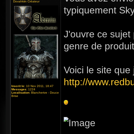
Dovahkiin Créateur
typiquement Sky
J'ouvre ce sujet 
genre de produit
Voici le site que j
http://www.redb
Inscrit le:
10 Nov 2011, 18:47
Messages:
1224
Localisation:
Blancherive - Douce
Brise