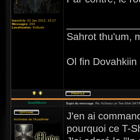
_____________
Inscrit le:
02 Jan 2012, 15:17
Messages:
283
Localisation:
Solitude
Sahrot thu'um, 
Ol fin Dovahkiin
SoulOfSorin
Sujet du message:
Re: Achetez un Tee-Shirt SKYR
J'en ai commandé
Archiviste de l'Académie
pourquoi ce T-Sh