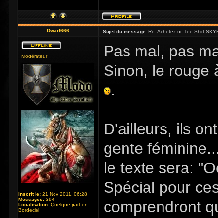
Dwarf666
Sujet du message:
Re: Achetez un Tee-Shirt SKYR
Pas mal, pas mal
Modérateur
Sinon, le rouge 
.
D'ailleurs, ils o
gente féminine..
le texte sera: "
Spécial pour ce
Inscrit le:
21 Nov 2011, 06:28
Messages:
394
comprendront qu
Localisation:
Quelque part en
Bordeciel