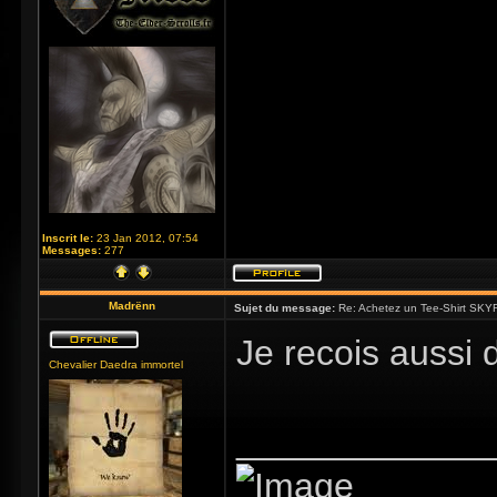
Inscrit le:
23 Jan 2012, 07:54
Messages:
277
Madrënn
Sujet du message:
Re: Achetez un Tee-Shirt SKYR
Je recois aussi 
Chevalier Daedra immortel
_____________