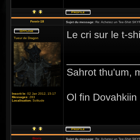
Fenrir-18
Sujet du message:
Re: Achetez un Tee-Shirt SKYR
Le cri sur le t-s
Tueur de Dragon
_____________
Sahrot thu'um, 
Ol fin Dovahkiin
Inscrit le:
02 Jan 2012, 15:17
Messages:
283
Localisation:
Solitude
Bioris
Sujet du message:
Re: Achetez un Tee-Shirt SKYR