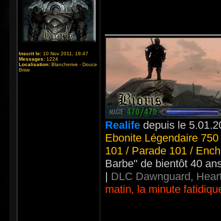
_____________
Inscrit le:
10 Nov 2011, 18:47
Messages:
1224
Localisation:
Blancherive - Douce
Brise
Realife
depuis le 5.01.2
Ebonite Légendaire 750 
101 / Parade 101 / Ench
Barbe" de bientôt 40 an
|
DLC Dawnguard, Heart
matin, la minute fatidiqu