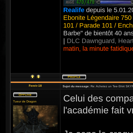
Realife
depuis le 5.01.2
Ebonite Légendaire 750 
101 / Parade 101 / Ench
Barbe" de bientôt 40 an
|
DLC Dawnguard, Heart
matin, la minute fatidiqu
Fenrir-18
Sujet du message:
Re: Achetez un Tee-Shirt SKYR
Celui des compag
Tueur de Dragon
l'académie fait v