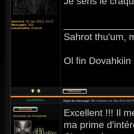
Je sens le craq
_____________
Inscrit le:
02 Jan 2012, 15:17
Messages:
283
Localisation:
Solitude
Sahrot thu'um, 
Ol fin Dovahkiin
SoulOfSorin
Sujet du message:
Re: Achetez un Tee-Shirt SKYR
Excellent !!! Il 
Archiviste de l'Académie
ma prime d'inté