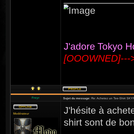
J'adore Tokyo Hot
[OOOWNED]---
Freyr
Sujet du message:
Re: Achetez un Tee-Shirt SKYR
J'hésite à achete
Modérateur
shirt sont de bo