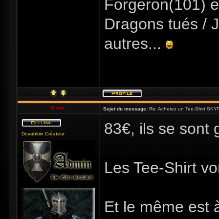
Forgeron(101) e
Dragons tués / J
autres...
Bioris
Sujet du message:
Re: Achetez un Tee-Shirt SKYR
83€, ils se sont 
Dovahkiin Créateur
Les Tee-Shirt vo
Et le même est 