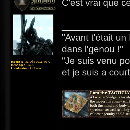
C'est vrai que ce
_____________
"Avant t'était u
dans l'genou !"
"Je suis venu po
Inscrit le:
31 Déc 2011, 03:07
Messages:
1489
Localisation:
Oblivion
et je suis a cour