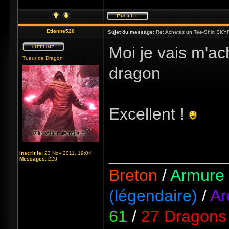
Etienne520
Sujet du message:
Re: Achetez un Tee-Shirt SKYR
Moi je vais m'ach
Tueur de Dragon
dragon
Excellent !
_____________
Inscrit le:
23 Nov 2011, 19:04
Messages:
220
Breton
/
Armure 
(légendaire)
/
Ar
61
/
27 Dragons 