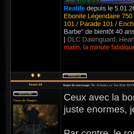
Realife
depuis le 5.01.2
Ebonite Légendaire 750 
101 / Parade 101 / Ench
Barbe" de bientôt 40 an
|
DLC Dawnguard, Heart
matin, la minute fatidiqu
Fenrir-18
Sujet du message:
Re: Achetez un Tee-Shirt SKYR
Ceux avec la bom
Tueur de Dragon
juste enormes, j
Par contre, le r