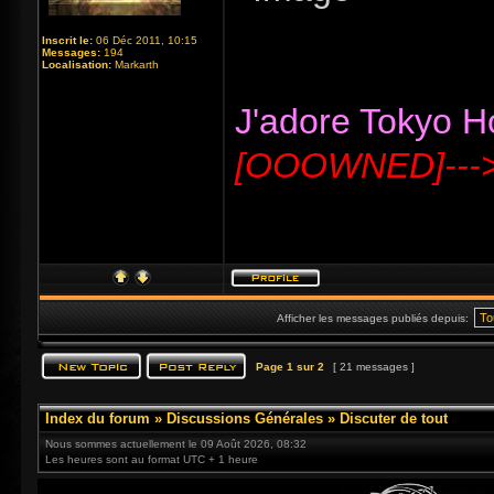
Inscrit le:
06 Déc 2011, 10:15
Messages:
194
Localisation:
Markarth
J'adore Tokyo Hot
[OOOWNED]---
Afficher les messages publiés depuis:
Page
1
sur
2
[ 21 messages ]
Index du forum
»
Discussions Générales
»
Discuter de tout
Nous sommes actuellement le 09 Août 2026, 08:32
Les heures sont au format UTC + 1 heure