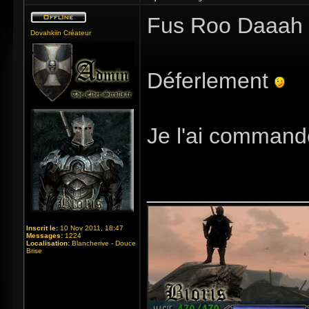
Fus Roo Daaah 
Dovahkiin Créateur
Déferlement
Je l'ai comman
_____________
Inscrit le:
10 Nov 2011, 18:47
Messages:
1224
Localisation:
Blancherive - Douce
Brise