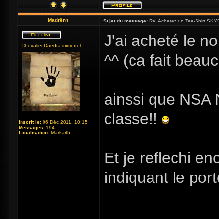
Madrënn
Sujet du message:
Re: Achetez un Tee-Shirt SKYR
J'ai acheté le no
Chevalier Daedra immortel
^^ (ca fait beau
ainssi que NSA N
classe!!
Inscrit le:
06 Déc 2011, 10:15
Messages:
194
Localisation:
Markarth
Et je reflechi e
indiquant le port
_____________