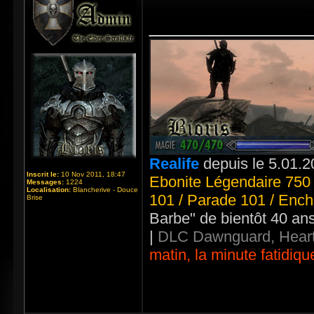
_____________
Realife
depuis le 5.01.2
Inscrit le:
10 Nov 2011, 18:47
Ebonite Légendaire 750 
Messages:
1224
Localisation:
Blancherive - Douce
101 / Parade 101 / Ench
Brise
Barbe" de bientôt 40 an
|
DLC Dawnguard, Heart
matin, la minute fatidiqu