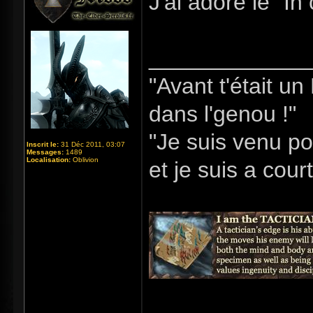
J'ai adoré le "I
_____________
"Avant t'était u
dans l'genou !"
"Je suis venu po
Inscrit le:
31 Déc 2011, 03:07
Messages:
1489
Localisation:
Oblivion
et je suis a cour