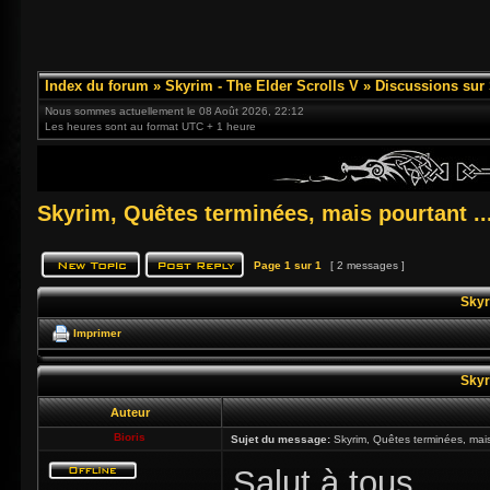
Index du forum
»
Skyrim - The Elder Scrolls V
»
Discussions sur
Nous sommes actuellement le 08 Août 2026, 22:12
Les heures sont au format UTC + 1 heure
Skyrim, Quêtes terminées, mais pourtant ..
Page
1
sur
1
[ 2 messages ]
Skyr
Imprimer
Skyr
Auteur
Bioris
Sujet du message:
Skyrim, Quêtes terminées, mais 
Salut à tous,