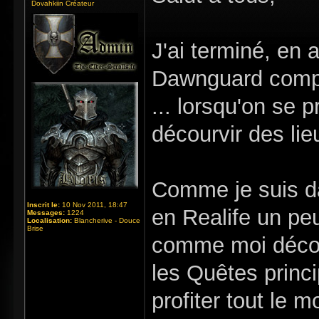
Dovahkiin Créateur
J'ai terminé, en
Dawnguard compri
... lorsqu'on se 
décourvir des lie
Comme je suis d
Inscrit le:
10 Nov 2011, 18:47
en Realife un peu
Messages:
1224
Localisation:
Blancherive - Douce
Brise
comme moi décou
les Quêtes princi
profiter tout le 