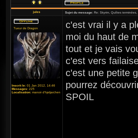
jules
Sujet du message:
Re: Skyrim, Quêtes terminées, m
c'est vrai il y a 
Tueur de Dragon
moi du haut de m
tout et je vais 
c'est vers failai
c'est une petite 
pourrez découvri
Inscrit le:
01 Jan 2012, 14:46
Messages:
225
Localisation:
manoir d'hjeljarchen
SPOIL
vous vous imagine
sympa de le fair