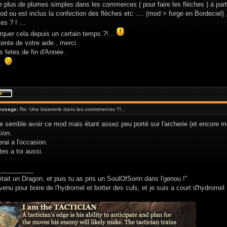
 plus de plumes simples dans les commerces ( pour faire les flèches ) à part
od ou est inclus la confection des flèches etc …. (mod > forge en Bordeciel)
es ? ! …
rquer cela depuis un certain temps ?!...
tente de votre aide , merci .
 fetes de fin d'Année .
 .
essage:
Re: Une bizarrerie dans les commmerces ?!...
e semble avoir ce mod mais étant assez peu porté sur l'archerie (et encore moi
tion.
rai a l'occasion.
es a toi aussi.
__________
était un Dragon, et puis tu as pris un SoulOfSorin dans l'genou !"
venu pour boire de l'hydromel et botter des culs, et je suis a court d'hydromel 