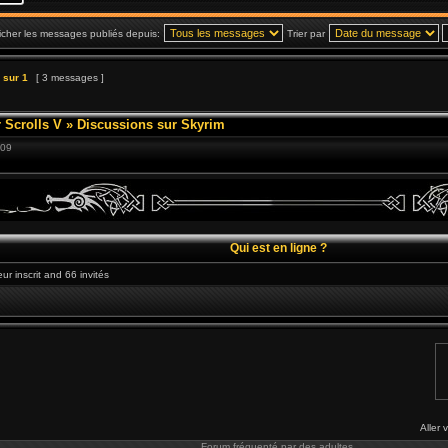
icher les messages publiés depuis:
Trier par
sur
1
[ 3 messages ]
 Scrolls V
»
Discussions sur Skyrim
:09
Qui est en ligne ?
eur inscrit and 66 invités
Aller 
Forum fréquenté par des adultes.