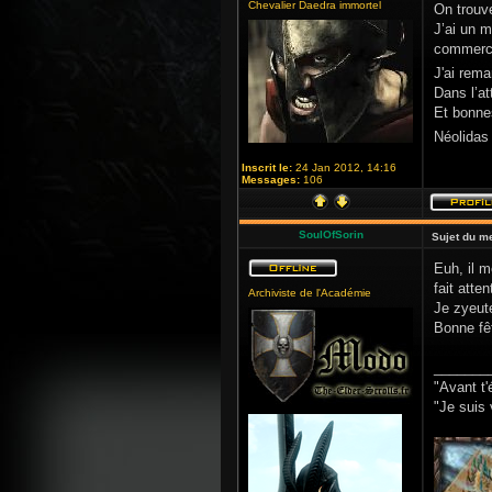
Chevalier Daedra immortel
On trouve
J’ai un m
commerc
J'ai rema
Dans l’at
Et bonnes
Néolidas
Inscrit le:
24 Jan 2012, 14:16
Messages:
106
SoulOfSorin
Sujet du m
Euh, il m
fait atten
Archiviste de l'Académie
Je zyeute
Bonne fêt
_______
"Avant t'
"Je suis 