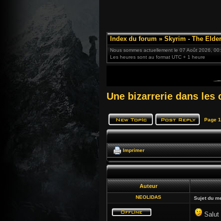
Index du forum
»
Skyrim - The Elder
Nous sommes actuellement le 07 Août 2026, 00
Les heures sont au format UTC + 1 heure
Une bizarrerie dans les
Page
1
Imprimer
Auteur
NEOLIDAS
Sujet du m
Salut 