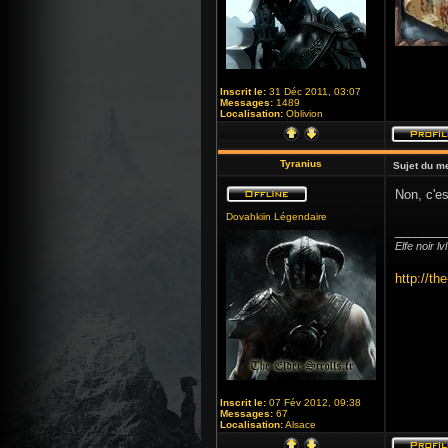
Inscrit le:
31 Déc 2011, 03:07
Messages:
1489
Localisation:
Oblivion
Tyranius
Sujet du m
Non, c'es
Dovahkiin Légendaire
_______
Elfe noir l
http://th
Inscrit le:
07 Fév 2012, 09:38
Messages:
67
Localisation:
Alsace