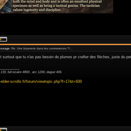
essage:
Re: Une bizarrerie dans les commmerces ?!...
t surtout que tu n'as pas besoin de plumes pr crafter des flèches, juste du pet
__________
vl 130, full sicaire 4800 , arc 1200, dague 406.
e-elder-scrolls.fr/forum/viewtopic.php?f=17&t=600