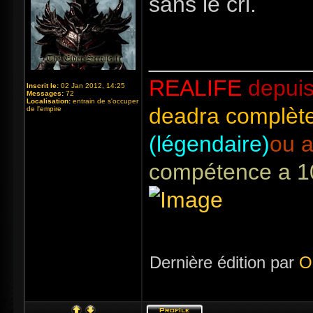
sans le cri.
_____________
REALIFE
depuis
Inscrit le:
02 Jan 2012, 14:25
Messages:
72
Localisation:
entrain de s'occuper
deadra complète
de l'empire
(légendaire)
ou a
compétence a 1
Dernière édition par
O