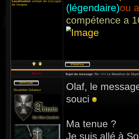
Localisation:
entrain de s'occuper
(légendaire)
ou a
de l'empire
compétence a 1
Bioris
Sujet du message:
Re: === Le Marathon de Skyri
Olaf, le message
Dovahkiin Créateur
souci
Ma tenue ?
Je suis allé à S