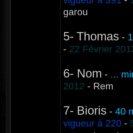
vigueur à 391
-
garou
5- Thomas
-
1
-
22 Février 201
6- Nom
-
... m
2012
- Rem
7- Bioris
-
40 
vigueur à 220
-