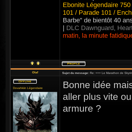
Ebonite Légendaire 750 
101 / Parade 101 / Ench
Barbe" de bientôt 40 an
|
DLC Dawnguard, Heart
matin, la minute fatidiqu
Olaf
Sujet du message:
Re: === Le Marathon de Skyri
Bonne idée mais
Dovahkiin Légendaire
aller plus vite o
armure ?