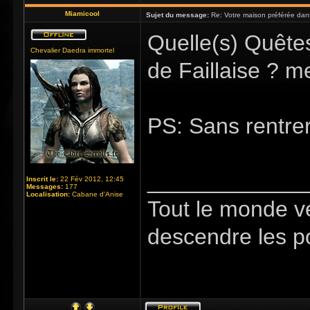
Miamicool
Sujet du message:
Re: Votre maison préférée dan
Quelle(s) Quêtes
Chevalier Daedra immortel
de Faillaise ? me
PS: Sans rentrer
_____________
Inscrit le:
22 Fév 2012, 12:45
Messages:
177
Localisation:
Cabane d'Anise
Tout le monde v
descendre les p