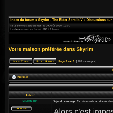
Index du forum
»
Skyrim - The Elder Scrolls V
»
Discussions sur
Nous sommes actuellement le 09 Août 2026, 12:00
Les heures sont au format UTC + 1 heure
Votre maison préférée dans Skyrim
Page
3
sur
7
[ 101 messages ]
Imprimer
Auteur
SoulOfSorin
Sujet du message:
Re: Votre maison préférée dan
Alors c'est impo