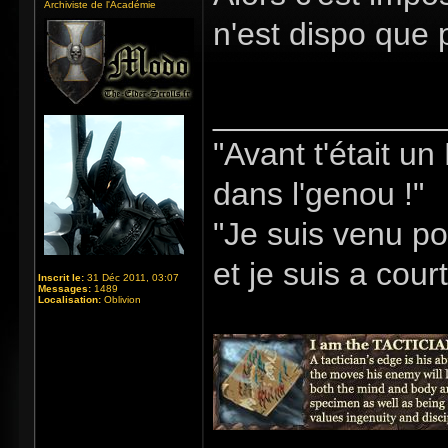
Archiviste de l'Académie
n'est dispo que 
_____________
"Avant t'était u
dans l'genou !"
"Je suis venu po
et je suis a cour
Inscrit le:
31 Déc 2011, 03:07
Messages:
1489
Localisation:
Oblivion