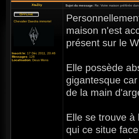
XtaZiiy
Sujet du message:
Re: Votre maison préférée dan
Personnellement
Chevalier Daedra immortel
maison n'est a
présent sur le W
Inscrit le:
17 Déc 2011, 20:46
Messages:
126
Localisation:
Deus Mons
Elle possède abs
gigantesque car 
de la main d'arg
Elle se trouve à
qui ce situe fa