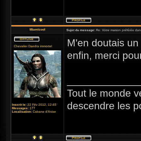
Miamicool
Sujet du message:
Re: Votre maison préférée dan
M'en doutais un p
Chevalier Daedra immortel
enfin, merci pour 
_____________
Tout le monde v
descendre les p
Inscrit le:
22 Fév 2012, 12:45
Messages:
177
Localisation:
Cabane d'Anise