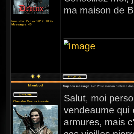
ma maison de B
Inscrit le:
27 Fév 2012, 10:42
Messages:
40
_____________
Miamicool
Sujet du message:
Re: Votre maison préférée dan
Salut, moi perso
Chevalier Daedra immortel
vendeaume qui e
armures, mais c'