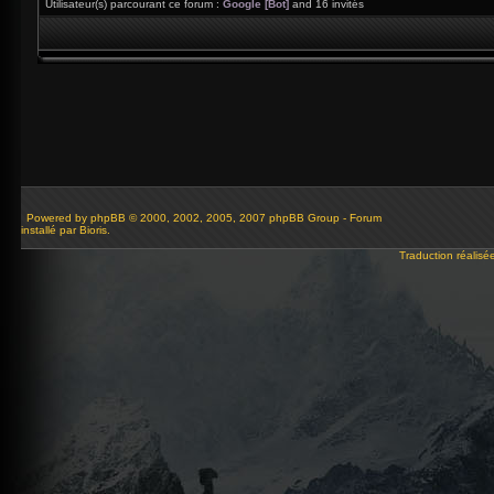
Utilisateur(s) parcourant ce forum :
Google [Bot]
and 16 invités
Powered by
phpBB
© 2000, 2002, 2005, 2007 phpBB Group - Forum
installé par Bioris.
Traduction réalisé