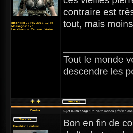
ces vieilles pierr
contraire est trè
tout, mais moin
Inscrit le:
22 Fév 2012, 12:45
Messages:
177
Localisation:
Cabane d'Anise
_____________
Tout le monde v
descendre les p
Devinx
Sujet du message:
Re: Votre maison préférée dan
Bon en fin de co
Dovahkiin Confirmé