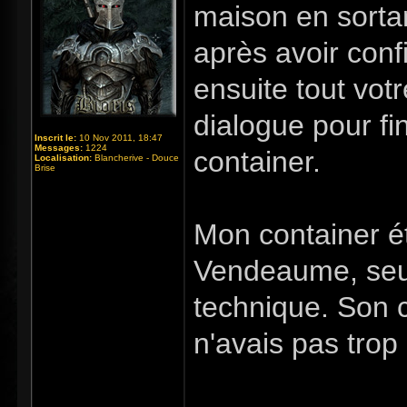
maison en sorta
après avoir conf
ensuite tout vot
dialogue pour fi
Inscrit le:
10 Nov 2011, 18:47
Messages:
1224
container.
Localisation:
Blancherive - Douce
Brise
Mon container ét
Vendeaume, seul
technique. Son c
n'avais pas trop