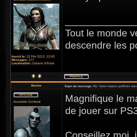
_____________
Tout le monde v
descendre les p
Inscrit le:
22 Fév 2012, 12:45
Messages:
177
Localisation:
Cabane d'Anise
Devinx
Sujet du message:
Re: Votre maison préférée dan
Magnifique le ma
Dovahkiin Confirmé
de jouer sur PS
Conseillez moi, 