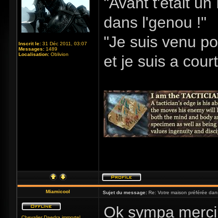
"Avant t'était u
dans l'genou !"
"Je suis venu po
Inscrit le:
31 Déc 2011, 03:07
Messages:
1489
Localisation:
Oblivion
et je suis a cour
Miamicool
Sujet du message:
Re: Votre maison préférée dan
Ok sympa merci p
Chevalier Daedra immortel