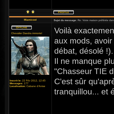
Miamicool
Sujet du message:
Re: Votre maison préférée dan
Voilà exactemen
Chevalier Daedra immortel
aux mods, avoir 
débat, désolé !).
Il ne manque pl
"Chasseur TIE d
C'est sûr qu'aprè
Inscrit le:
22 Fév 2012, 12:45
Messages:
177
Localisation:
Cabane d'Anise
tranquillou... e
_____________