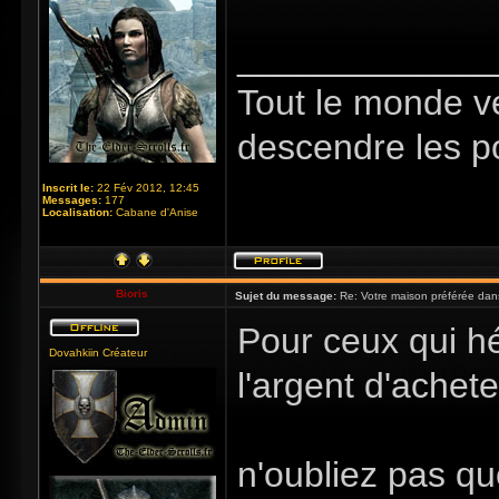
_____________
Tout le monde v
descendre les p
Inscrit le:
22 Fév 2012, 12:45
Messages:
177
Localisation:
Cabane d'Anise
Bioris
Sujet du message:
Re: Votre maison préférée dan
Pour ceux qui hé
Dovahkiin Créateur
l'argent d'achete
n'oubliez pas q