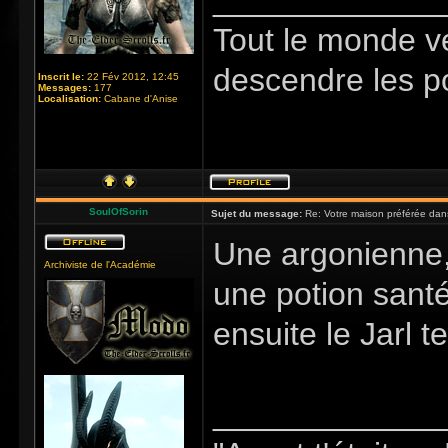
_____________
Tout le monde v
descendre les p
Inscrit le:
22 Fév 2012, 12:45
Messages:
177
Localisation:
Cabane d'Anise
SoulOfSorin
Sujet du message:
Re: Votre maison préférée dan
Une argonienne,
Archiviste de l'Académie
une potion sant
ensuite le Jarl te
_____________