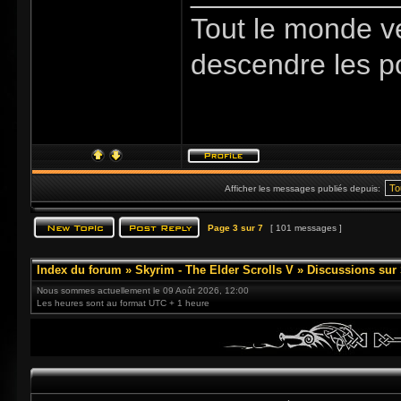
Tout le monde v
descendre les p
Afficher les messages publiés depuis:
Page
3
sur
7
[ 101 messages ]
Index du forum
»
Skyrim - The Elder Scrolls V
»
Discussions sur
Nous sommes actuellement le 09 Août 2026, 12:00
Les heures sont au format UTC + 1 heure