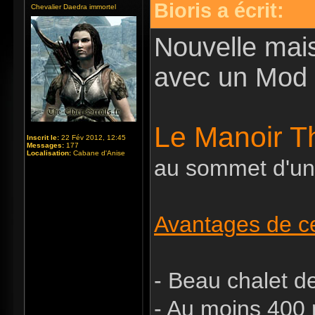
Bioris a écrit:
Chevalier Daedra immortel
Nouvelle mai
avec un Mod 
Le Manoir 
Inscrit le:
22 Fév 2012, 12:45
Messages:
177
Localisation:
Cabane d'Anise
au sommet d'un
Avantages de ce
- Beau chalet 
- Au moins 400