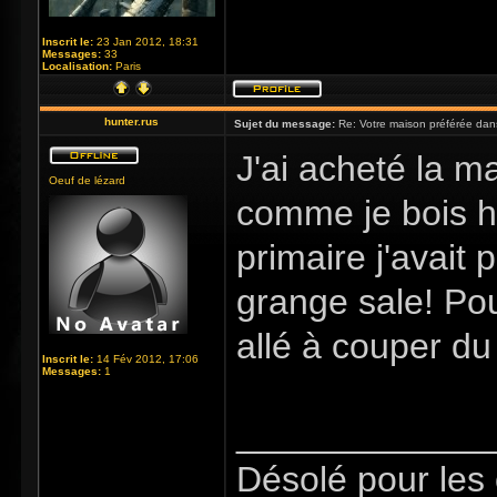
Inscrit le:
23 Jan 2012, 18:31
Messages:
33
Localisation:
Paris
hunter.rus
Sujet du message:
Re: Votre maison préférée dan
J'ai acheté la m
Oeuf de lézard
comme je bois h
primaire j'avait 
grange sale! Pou
allé à couper du
Inscrit le:
14 Fév 2012, 17:06
Messages:
1
_____________
Désolé pour les