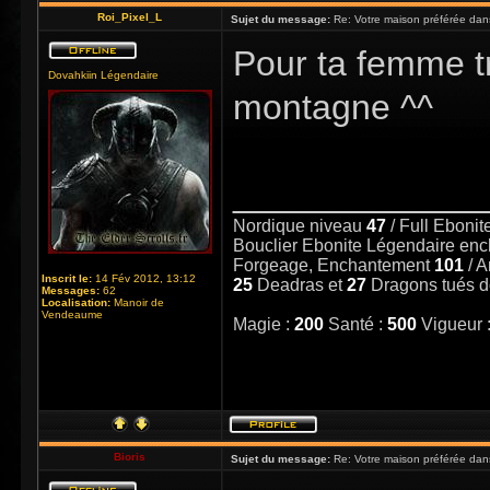
Roi_Pixel_L
Sujet du message:
Re: Votre maison préférée dan
Pour ta femme tr
Dovahkiin Légendaire
montagne ^^
_____________
Nordique niveau
47
/ Full Eboni
Bouclier Ebonite Légendaire en
Forgeage, Enchantement
101
/ 
Inscrit le:
14 Fév 2012, 13:12
25
Deadras et
27
Dragons tués 
Messages:
62
Localisation:
Manoir de
Vendeaume
Magie :
200
Santé :
500
Vigueur 
Bioris
Sujet du message:
Re: Votre maison préférée dan