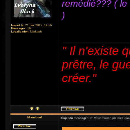
remédié??? ( le 
)
Inscrit le:
21 Fév 2012, 19:56
Messages:
16
Localisation:
Markarth
_____________
" Il n'existe 
prêtre, le gue
créer."
Miamicool
Sujet du message:
Re: Votre maison préférée dan