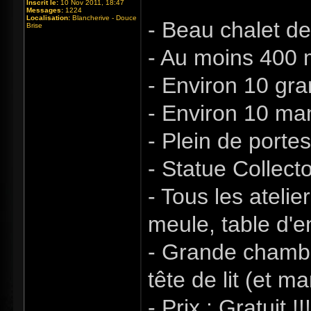
Inscrit le:
10 Nov 2011, 18:47
Messages:
1224
Localisation:
Blancherive - Douce
- Beau chalet d
Brise
- Au moins 400 
- Environ 10 gra
- Environ 10 ma
- Plein de porte
- Statue Collecto
- Tous les atelie
meule, table d'e
- Grande chamb
tête de lit (et 
- Prix : Gratuit !