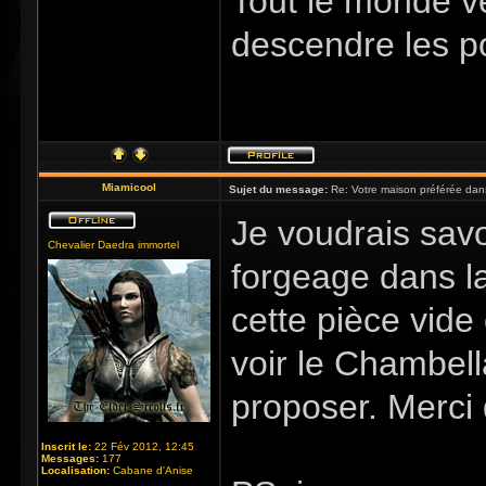
Tout le monde v
descendre les p
Miamicool
Sujet du message:
Re: Votre maison préférée dan
Je voudrais sav
Chevalier Daedra immortel
forgeage dans l
cette pièce vide 
voir le Chambella
proposer. Merci 
Inscrit le:
22 Fév 2012, 12:45
Messages:
177
Localisation:
Cabane d'Anise