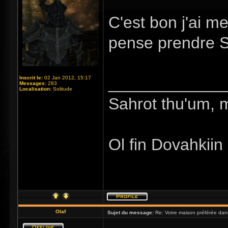
C'est bon j'ai 
pense prendre S
_____________
Inscrit le:
02 Jan 2012, 15:17
Messages:
283
Localisation:
Solitude
Sahrot thu'um, 
Ol fin Dovahkiin
Olaf
Sujet du message:
Re: Votre maison préférée dan