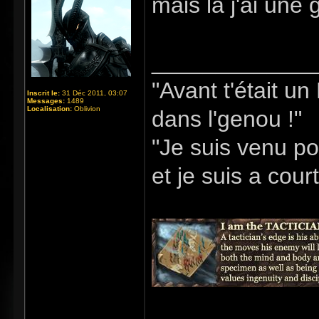
mais là j'ai une 
_____________
"Avant t'était u
Inscrit le:
31 Déc 2011, 03:07
Messages:
1489
Localisation:
Oblivion
dans l'genou !"
"Je suis venu po
et je suis a cour