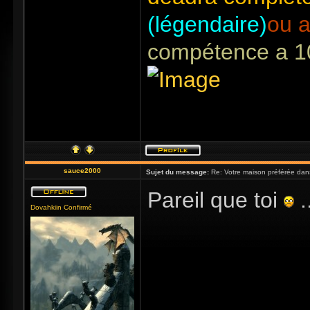
(légendaire)
ou a
compétence a 1
sauce2000
Sujet du message:
Re: Votre maison préférée dan
Pareil que toi
.
Dovahkiin Confirmé