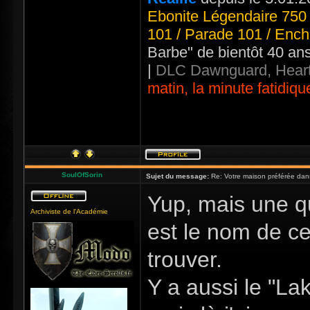
Ebonite Légendaire 750 
101 / Parade 101 / Ench
Barbe" de bientôt 40 an
|
DLC Dawnguard, Heart
matin, la minute fatidiqu
SoulOfSorin
Sujet du message:
Re: Votre maison préférée dan
Yup, mais une q
Archiviste de l'Académie
est le nom de ce
trouver.
Y a aussi le "La