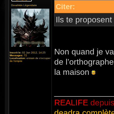
Citer:
Dovahkiin Légendaire
Ils te proposent
Non quand je vai
Inscrit le:
02 Jan 2012, 14:25
Messages:
72
Localisation:
entrain de s'occuper
de l’orthographe)
de l'empire
la maison
_____________
REALIFE
depuis
deadra complète