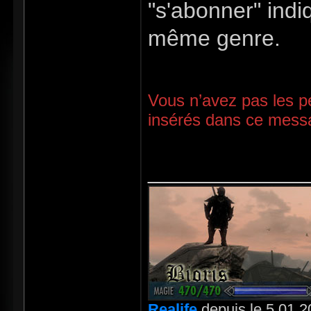
"s'abonner" ind
même genre.
Vous n’avez pas les pe
insérés dans ce mess
_____________
Realife
depuis le 5.01.2