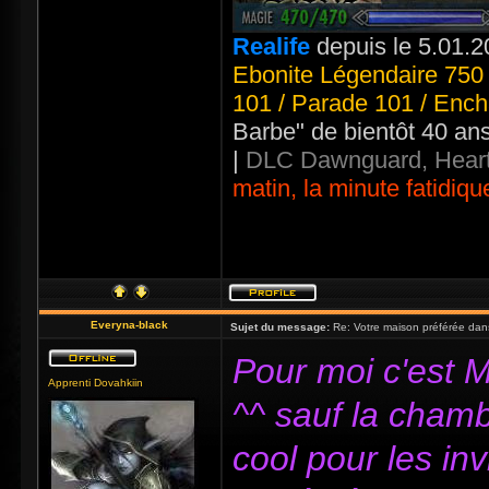
Realife
depuis le 5.01.2
Ebonite Légendaire 750 
101 / Parade 101 / Ench
Barbe" de bientôt 40 an
|
DLC Dawnguard, Heart
matin, la minute fatidiqu
Everyna-black
Sujet du message:
Re: Votre maison préférée dan
Pour moi c'est M
Apprenti Dovahkiin
^^ sauf la chamb
cool pour les inv