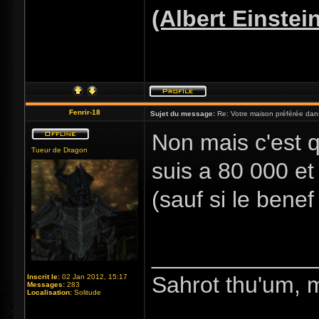
(Albert Einstei
Fenrir-18
Sujet du message:
Re: Votre maison préférée dan
Non mais c'est q
Tueur de Dragon
suis a 80 000 et
(sauf si le benef
_____________
Sahrot thu'um, 
Inscrit le:
02 Jan 2012, 15:17
Messages:
283
Localisation:
Solitude