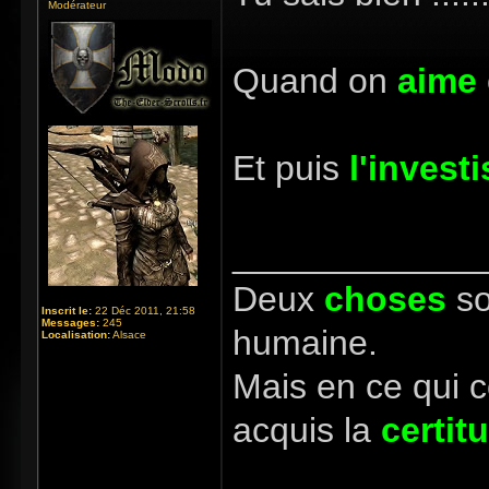
Modérateur
Quand on
aime
Et puis
l'invest
_____________
Deux
choses
so
Inscrit le:
22 Déc 2011, 21:58
Messages:
245
humaine.
Localisation:
Alsace
Mais en ce qui 
acquis la
certit