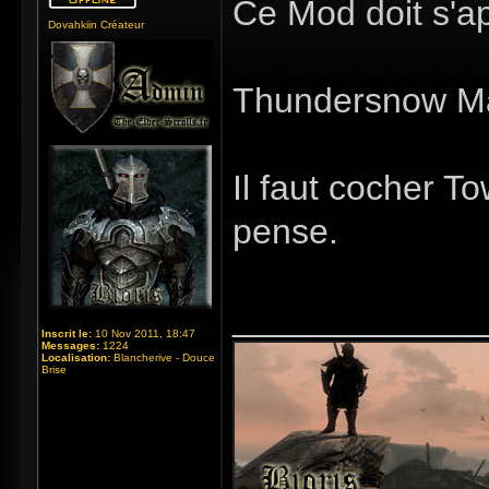
Ce Mod doit s'ap
Dovahkiin Créateur
Thundersnow M
Il faut cocher 
pense.
_____________
Inscrit le:
10 Nov 2011, 18:47
Messages:
1224
Localisation:
Blancherive - Douce
Brise