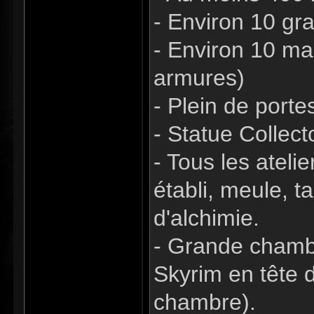
- Environ 10 gra
- Environ 10 ma
armures)
- Plein de port
- Statue Collect
- Tous les ateli
établi, meule, t
d'alchimie.
- Grande chamb
Skyrim en tête d
chambre).