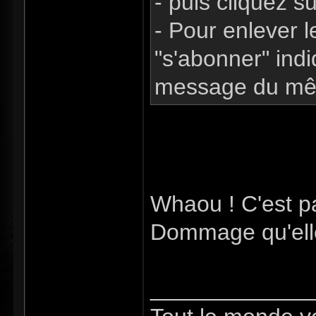
- puis cliquez s
- Pour enlever 
"s'abonner" ind
message du mê
Whaou ! C'est p
Dommage qu'elle
_____________