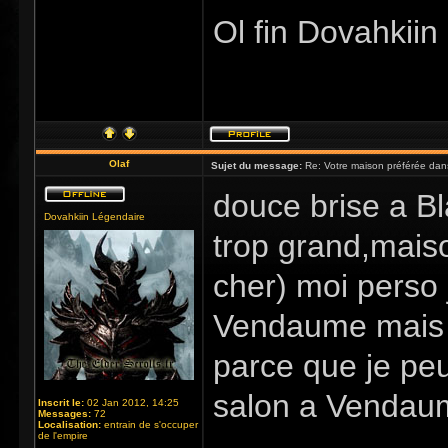
Ol fin Dovahkiin
Olaf
Sujet du message:
Re: Votre maison préférée dan
douce brise a B
Dovahkiin Légendaire
trop grand,mais
cher) moi perso 
Vendaume mais j
parce que je pe
salon a Venda
Inscrit le:
02 Jan 2012, 14:25
Messages:
72
Localisation:
entrain de s'occuper
de l'empire