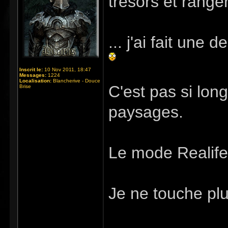
trésors et range
... j'ai fait une
Inscrit le:
10 Nov 2011, 18:47
Messages:
1224
Localisation:
Blancherive - Douce
C'est pas si lon
Brise
paysages.
Le mode Realife,
Je ne touche plu