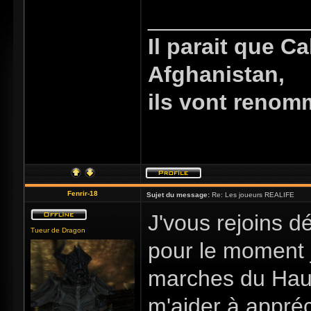
_____________
Il parait que C
Afghanistan,
ils vont renom
Fenrir-18
Sujet du message:
Re: Les joueurs REALIFE
J'vous rejoins d
Tueur de Dragon
pour le moment j
marches du Haut
m'aider à appréc