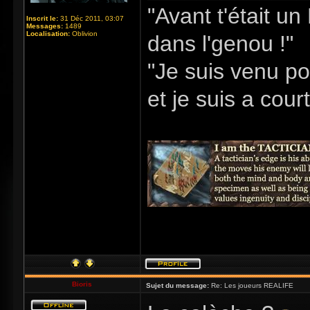
"Avant t'était u
Inscrit le:
31 Déc 2011, 03:07
Messages:
1489
Localisation:
Oblivion
dans l'genou !"
"Je suis venu po
et je suis a cour
Bioris
Sujet du message:
Re: Les joueurs REALIFE