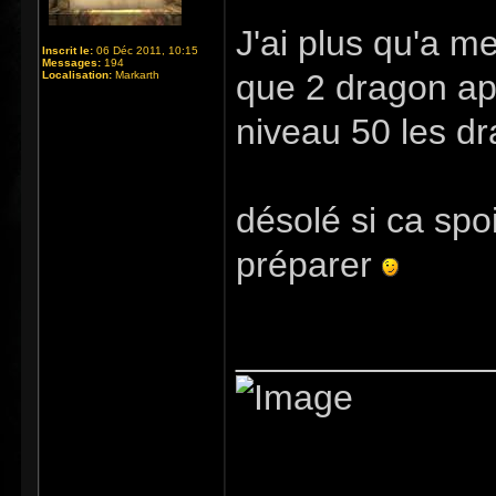
J'ai plus qu'a m
Inscrit le:
06 Déc 2011, 10:15
Messages:
194
que 2 dragon ap
Localisation:
Markarth
niveau 50 les dr
désolé si ca sp
préparer
_____________