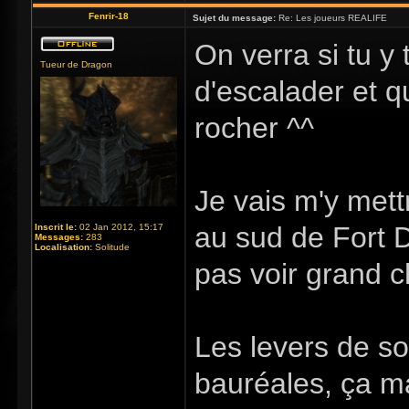
Fenrir-18
Sujet du message:
Re: Les joueurs REALIFE
On verra si tu y
Tueur de Dragon
d'escalader et q
rocher ^^
Je vais m'y mett
au sud de Fort D
Inscrit le:
02 Jan 2012, 15:17
Messages:
283
Localisation:
Solitude
pas voir grand c
Les levers de so
bauréales, ça ma