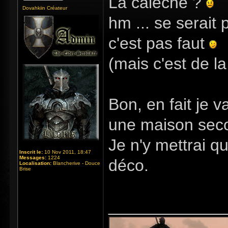
La calèche ?
Dovahkiin Créateur
hm ... se serait
c'est pas faut
(mais c'est de l
Bon, en fait je 
une maison sec
Je n'y mettrai q
Inscrit le:
10 Nov 2011, 18:47
Messages:
1224
déco.
Localisation:
Blancherive - Douce
Brise
_____________