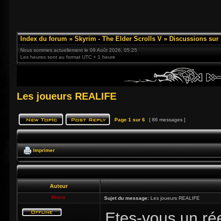
Index du forum
»
Skyrim - The Elder Scrolls V
»
Discussions sur
Nous sommes actuellement le 09 Août 2026, 05:25
Les heures sont au format UTC + 1 heure
Les joueurs REALIFE
Page
1
sur
6
[ 86 messages ]
Imprimer
Auteur
Bioris
Sujet du message:
Les joueurs REALIFE
Etes-vous un ré