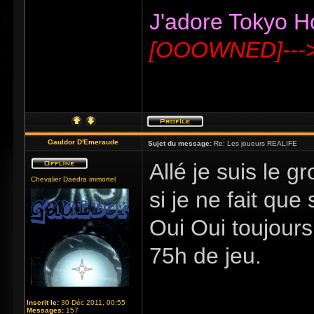
J'adore Tokyo Hot
[OOOWNED]---
Gauldor D'Emeraude
Sujet du message:
Re: Les joueurs REALIFE
Allé je suis le 
Chevalier Daedra immortel
si je ne fait que
Oui Oui toujours
75h de jeu.
Inscrit le:
30 Déc 2011, 00:55
_____________
Messages:
157