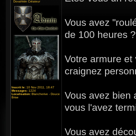
Dovahkiin Créateur
Vous avez "roulé
de 100 heures ?
Votre armure et 
craignez person
Inscrit le:
10 Nov 2011, 18:47
Messages:
1224
Vous avez bien 
Localisation:
Blancherive - Douce
Brise
vous l'avez term
Vous avez décou