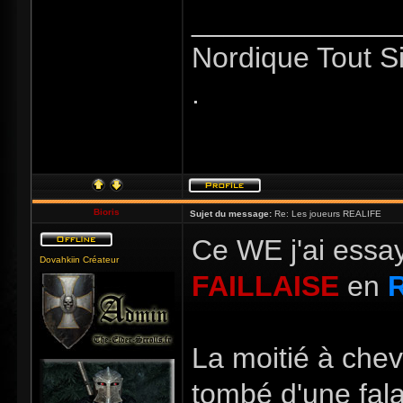
_____________
Nordique Tout S
.
Bioris
Sujet du message:
Re: Les joueurs REALIFE
Ce WE j'ai essay
Dovahkiin Créateur
FAILLAISE
en
R
La moitié à cheva
tombé d'une fala