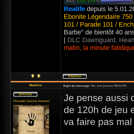
Realife
depuis le 5.01.2
Ebonite Légendaire 750 
101 / Parade 101 / Ench
Barbe" de bientôt 40 an
|
DLC Dawnguard, Heart
matin, la minute fatidiqu
Madrënn
Sujet du message:
Re: Les joueurs REALIFE
Je pense aussi 
Chevalier Daedra immortel
de 120h de jeu et
va faire pas mal 