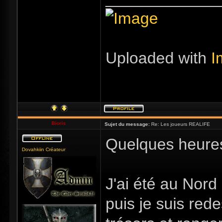
Uploaded with
I
Bioris
Sujet du message:
Re: Les joueurs REALIFE
Quelques heures
Dovahkiin Créateur
J'ai été au Nord
puis je suis re