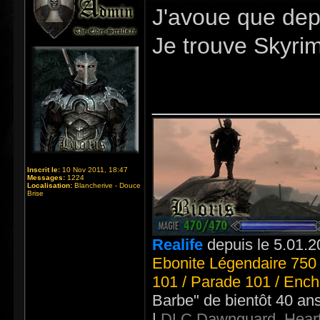
J'avoue que depu
Je trouve Skyri
_____________
Inscrit le:
10 Nov 2011, 18:47
Messages:
1224
Localisation:
Blancherive - Douce
Brise
Realife
depuis le 5.01.2
Ebonite Légendaire 750 
101 / Parade 101 / Ench
Barbe" de bientôt 40 an
|
DLC Dawnguard, Heart