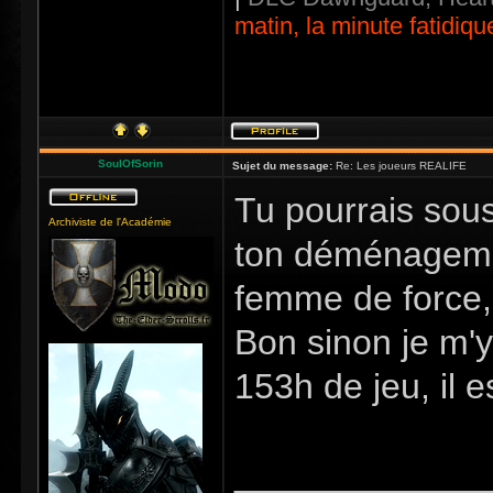
matin, la minute fatidiqu
SoulOfSorin
Sujet du message:
Re: Les joueurs REALIFE
Tu pourrais sou
Archiviste de l'Académie
ton déménagemen
femme de force, 
Bon sinon je m'y
153h de jeu, il e
_____________