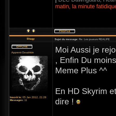
matin, la minute fatidiqu
Shagy
Sujet du message:
Re: Les joueurs REALIFE
Moi Aussi je rej
Apprenti Dovahkiin
, Enfin Du moins
Meme Plus ^^
En HD Skyrim et
Inscrit le:
05 Jan 2012, 21:26
dire !
Messages:
11