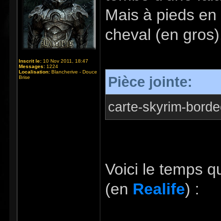
Mais à pieds en 
cheval (en gros)
Inscrit le:
10 Nov 2011, 18:47
Messages:
1224
Localisation:
Blancherive - Douce
Pièce jointe:
Brise
carte-skyrim-borde
Voici le temps q
(en
Realife
) :