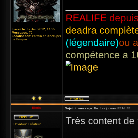
_____________
REALIFE
depuis
deadra complète
Inscrit le:
02 Jan 2012, 14:25
Messages:
72
Localisation:
entrain de s'occuper
(légendaire)
ou a
de l'empire
compétence a 1
Bioris
Sujet du message:
Re: Les joueurs REALIFE
Très content de v
Dovahkiin Créateur