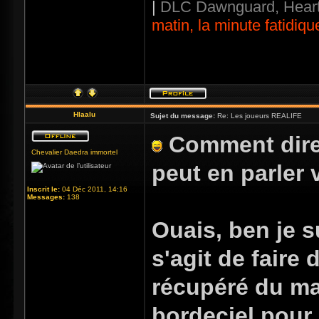
|
DLC Dawnguard, Heart
matin, la minute fatidiqu
Hlaalu
Sujet du message:
Re: Les joueurs REALIFE
Comment dire..
Chevalier Daedra immortel
peut en parler 
Inscrit le:
04 Déc 2011, 14:16
Messages:
138
Ouais, ben je s
s'agit de faire 
récupéré du ma
bordeciel pour