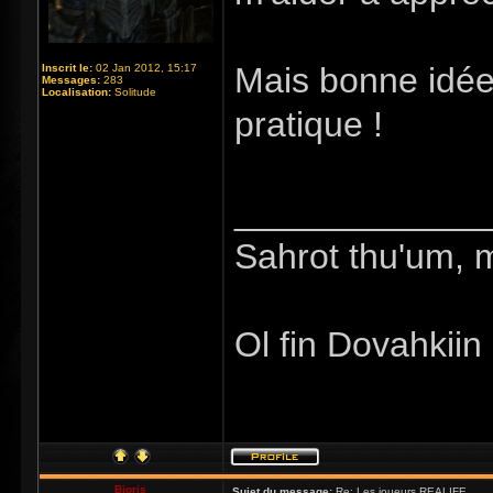
Mais bonne idée,
Inscrit le:
02 Jan 2012, 15:17
Messages:
283
Localisation:
Solitude
pratique !
_____________
Sahrot thu'um, 
Ol fin Dovahkiin
Bioris
Sujet du message:
Re: Les joueurs REALIFE