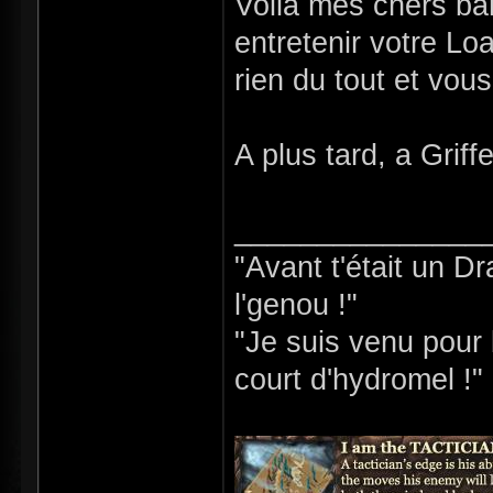
Voila mes chers ba
entretenir votre Lo
rien du tout et vous
A plus tard, a Griff
_______________
"Avant t'était un D
l'genou !"
"Je suis venu pour b
court d'hydromel !"