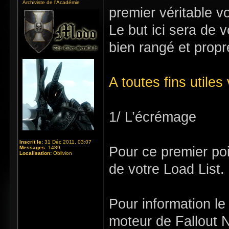
Archiviste de l'Académie
premier véritable
Le but ici sera de 
bien rangé et propr
A toutes fins utiles
1/ L’écrémage
Inscrit le:
31 Déc 2011, 03:07
Pour ce premier po
Messages:
1489
Localisation:
Oblivion
de votre Load List.
Pour information l
moteur de Fallout 